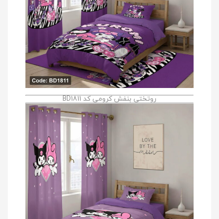
روتختی بنفش کرومی کد BD1811