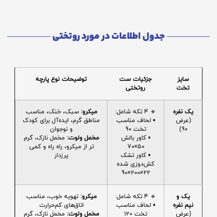
جدول اطلاعات در مورد روتختی
سایز
جزئیات ست
توضیحات نوع پارچه
تخت
روتختی
یک نفره
🔹 4 تکه شامل:
میکرو:
سبک، خنک، مناسب
(عرض
▪️ لحاف مناسب
مناطق گرم، ایده‌آل برای کودک
90)
تخت 90
و نوجوان
▪️ کاور بالش
مخمل ولوت:
مخمل نازک، گرم
50×70
تر از میکرو، راه راه و کمی
▪️ کاور تشک
پرزدار
کش‌دوزی شده
22×200×90
یک و
🔹 4 تکه شامل:
میکرو:
تهویه خوب، مناسب
نیم نفره
▪️ لحاف مناسب
اتاق‌های کم‌حرارت
(عرض
تخت 120
مخمل ولوت:
مخمل نازک، گرم