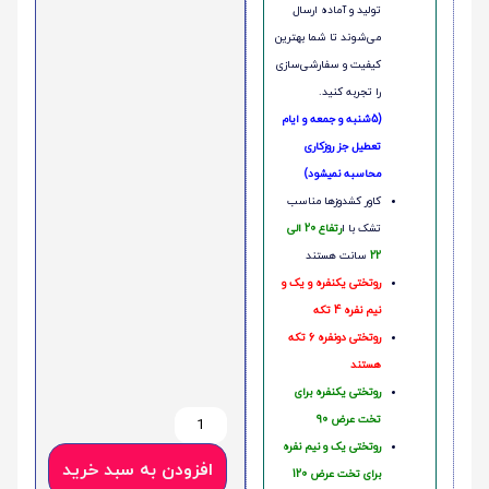
تولید و آماده ارسال
می‌شوند تا شما بهترین
کیفیت و سفارشی‌سازی
را تجربه کنید.
(5شنبه و جمعه و ایام
تعطیل جز روزکاری
محاسبه نمیشود)
کاور کشدوزها مناسب
تشک با ا
رتفاع 20 الی
22
سانت هستند
روتختی یکنفره و یک و
نیم نفره 4 تکه
روتختی دونفره 6 تکه
هستند
روتختی یکنفره برای
تخت عرض 90
روتختی یک و نیم نفره
افزودن به سبد خرید
برای تخت عرض 120