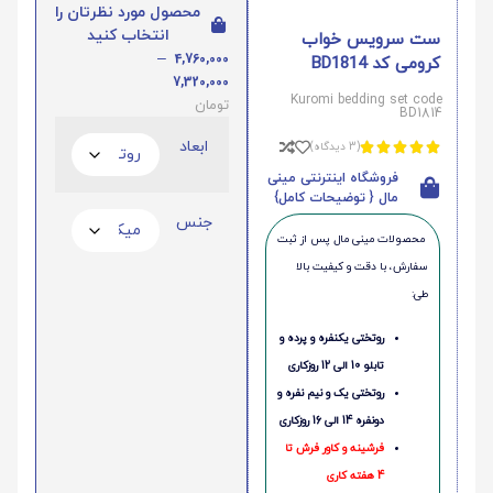
محصول مورد نظرتان را
انتخاب کنید
ست سرویس خواب
–
4,760,000
کرومی کد BD1814
7,320,000
Kuromi bedding set code
تومان
BD1814
ابعاد
(3 دیدگاه)





فروشگاه اینترنتی مینی
مال { توضیحات کامل}
جنس
محصولات مینی‌ مال پس از ثبت
سفارش، با دقت و کیفیت بالا
طی:
روتختی یکنفره و پرده و
تابلو 10 الی 12 روزکاری
روتختی یک و نیم نفره و
دونفره 14 الی 16 روزکاری
فرشینه و کاور فرش تا
4 هفته کاری