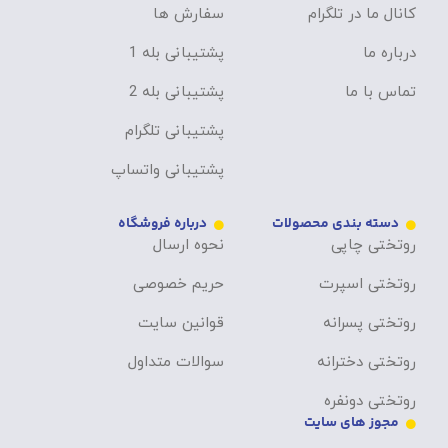
کانال ما در تلگرام
سفارش ها
درباره ما
پشتیبانی بله 1
تماس با ما
پشتیبانی بله 2
پشتیبانی تلگرام
پشتیبانی واتساپ
دسته بندی محصولات
درباره فروشگاه
روتختی چاپی
نحوه ارسال
روتختی اسپرت
حریم خصوصی
روتختی پسرانه
قوانین سایت
روتختی دخترانه
سوالات متداول
روتختی دونفره
مجوز های سایت