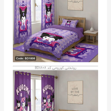
روتختی کورومی کد BD1808