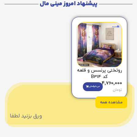
پیشنهاد امروز مینی مال
روتختی پرنسس و قلعه
کد B314
4,760,000
می‌خوامش
تومان
مشاهده همه
ورق بزنید لطفا