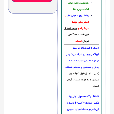
روتختی دو نفره برای
تخت عرض 160
روتختی‌
برند مینی مال
با
آستر رنگی تولید
می‌شوند و
سود شما از
این خدمت 300 هزار
تومان
است.
ارسال از فروشگاه توسط
تیپاکس و چاپار انجام می‌شود و
در مورد تاریخ رسیدن مرسوله
چاپار و تیپاکس پاسخگو هستند.
(هزینه ارسال طبق تعرفه این
شرکتها و به عهده مشتری گرامی
است)
اختلاف رنگ محصول نهایی با
عکس سایت 10 الی 20 درصد و
این امر در خدمات چاپ طبیعی