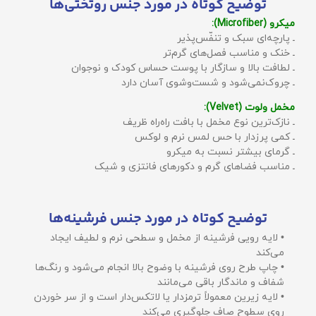
توضیح کوتاه در مورد جنس روتختی‌ها
میکرو (Microfiber):
ـ پارچه‌ای سبک و تنفّس‌پذیر
ـ خنک و مناسب فصل‌های گرم‌تر
ـ لطافت بالا و سازگار با پوست حساس کودک و نوجوان
ـ چروک‌نمی‌شود و شست‌وشوی آسان دارد
مخمل ولوت (Velvet):
ـ نازک‌ترین نوع مخمل با بافت راه‌راه ظریف
ـ کمی پرزدار با حس لمس نرم و لوکس
ـ گرمای بیشتر نسبت به میکرو
ـ مناسب فضاهای گرم و دکورهای فانتزی و شیک
توضیح کوتاه در مورد جنس فرشینه‌ها
• لایه رویی فرشینه از مخمل و سطحی نرم و لطیف ایجاد
می‌کند
• چاپ طرح روی فرشینه با وضوح بالا انجام می‌شود و رنگ‌ها
شفاف و ماندگار باقی می‌مانند
• لایه زیرین معمولاً ترمزدار یا لاتکس‌دار است و از سر خوردن
روی سطوح صاف جلوگیری می‌کند