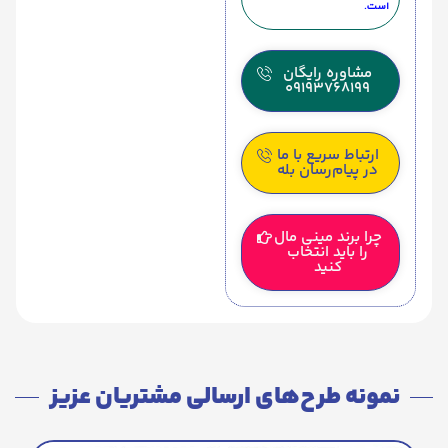
است.
مشاوره رایگان
09193768199
ارتباط سریع با ما
در پیام‌رسان بله
چرا برند مینی مال
را باید انتخاب
کنید
نمونه طرح‌های ارسالی مشتریان عزیز