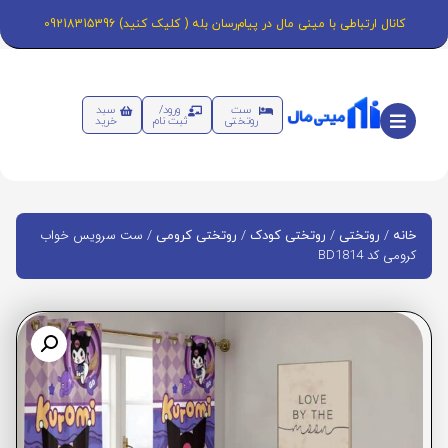
کانال ارتباطی با مینی مال در پیام‌رسان بله ( کلیک کنید) 09218315396
ست
ورود/
سبد
روتختی
ثبت نام
خرید
/
/
/
/ ست سرویس خواب
خانه
روتختی
روتختی کودک
روتختی کرومی
کرومی کد BD1814