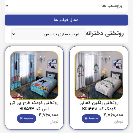
اعمال فیلتر ها
روتختی دخترانه
روتختی رنگین کمانی
روتختی کودک طرح بی تی
کودک کد BD1438
اس کد BD1593
4,760,000
4,760,000
می‌خوامش
می‌خوامش
تومان
تومان