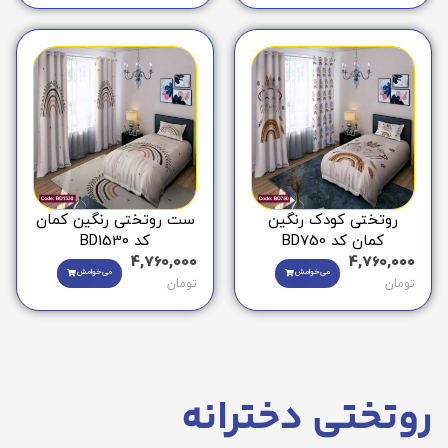
روتختی کودک رنگین
ست روتختی رنگین کمان
کمان کد BD750
کد BD1530
4,760,000
4,760,000
می‌خوامش
می‌خوامش
تومان
تومان
روتختی دخترانه