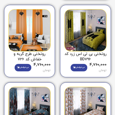
روتختی بی تی اس زرد کد
روتختی طرح گربه و
BD796
خفاش کد 726
4,760,000
4,760,000
می‌خوامش
می‌خوامش
تومان
تومان