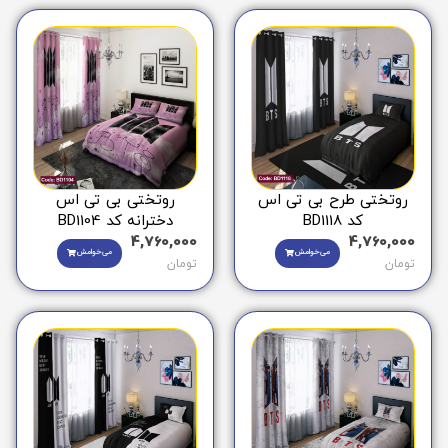
روتختی طرح بی تی اس
روتختی بی تی اس
کد BD1118
دخترانه کد BD1104
4,760,000
4,760,000
می‌خوامش
می‌خوامش
تومان
تومان