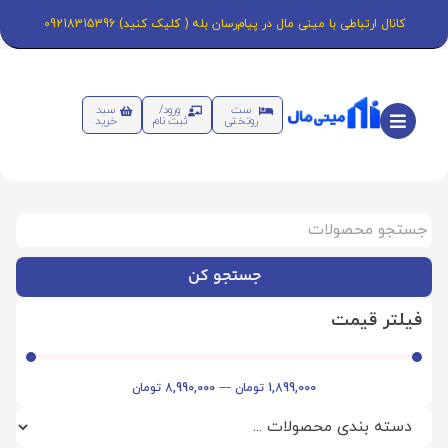
کانال ارتباطی با مینی مال در پیام‌رسان بله ( کلیک کنید) 09218315396
ست
ورود/
سبد
روتختی
ثبت نام
خرید
جستجو کن
فیلتر قیمت
1,899,000
تومان
—
8,990,000
تومان