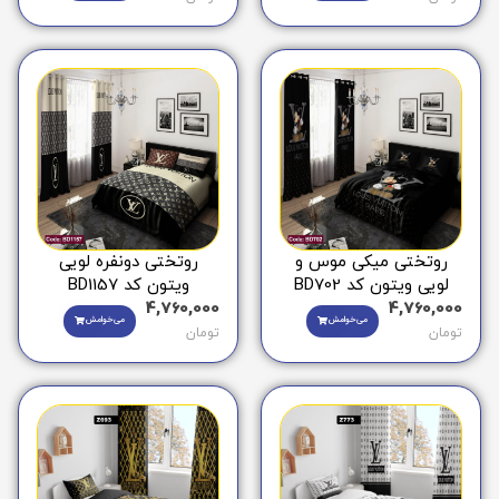
روتختی میکی موس و
روتختی دونفره لویی
لویی ویتون کد BD702
ویتون کد BD1157
4,760,000
4,760,000
می‌خوامش
می‌خوامش
تومان
تومان