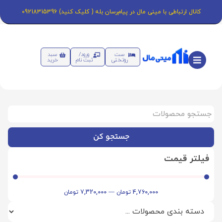
کانال ارتباطی با مینی مال در پیام‌رسان بله ( کلیک کنید) 09218315396
ست
ورود/
سبد
روتختی
ثبت نام
خرید
جستجو کن
فیلتر قیمت
4,760,000
تومان
—
7,320,000
تومان