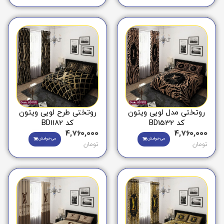
روتختی مدل لویی ویتون
روتختی طرح لویی ویتون
کد BD1532
کد BD1182
4,760,000
4,760,000
می‌خوامش
می‌خوامش
تومان
تومان