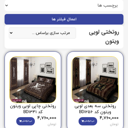
اعمال فیلتر ها
روتختی لویی
ویتون
روتختی سه بعدی لویی
روتختی چاپی لویی ویتون
ویتون کد BD1256
کد BD1341
4,760,000
4,760,000
می‌خوامش
می‌خوامش
تومان
تومان