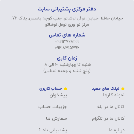
دفتر مرکزی پشتیبانی سایت
خیابان حافظ. خیابان نوفل لوشاتو. جنب کوچه یاسمن. پلاک 72.
مرکز نوآوری نوفل لوشاتو
شماره های تماس
09193768199
09218315396
زمان کاری
شنبه تا چهارشنبه 10 الی 18
(پنج شنبه و جمعه تعطیل)
لینک های مفید
حساب کاربری
نمونه کارها
پیشخوان
کانال ما در بله
جزییات حساب
کانال ما در تلگرام
سفارش ها
درباره ما
پشتیبانی بله 1