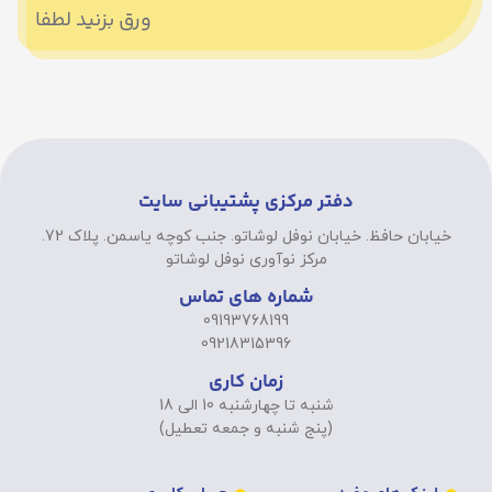
ورق بزنید لطفا
دفتر مرکزی پشتیبانی سایت
خیابان حافظ. خیابان نوفل لوشاتو. جنب کوچه یاسمن. پلاک 72.
مرکز نوآوری نوفل لوشاتو
شماره های تماس
09193768199
09218315396
زمان کاری
شنبه تا چهارشنبه 10 الی 18
(پنج شنبه و جمعه تعطیل)