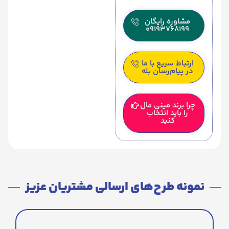
مشاوره رایگان
09193768199
ارتباط سریع با ما
در پیام‌رسان بله
چرا برند مینی مال
را باید انتخاب
کنید
نمونه طرح‌های ارسالی مشتریان عزیز