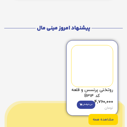
پیشنهاد امروز مینی مال
روتختی پرنسس و قلعه
کد B314
4,760,000
می‌خوامش
تومان
مشاهده همه