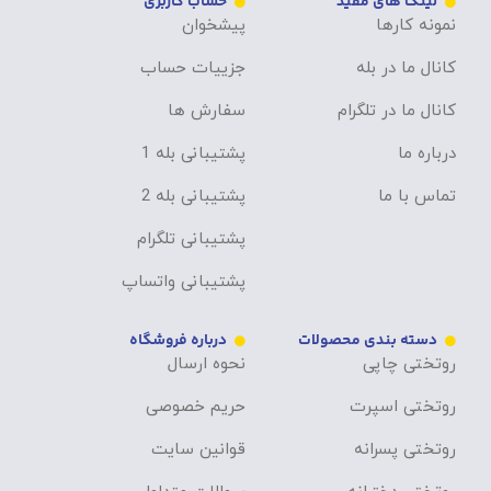
لینک های مفید
حساب کاربری
نمونه کارها
پیشخوان
کانال ما در بله
جزییات حساب
کانال ما در تلگرام
سفارش ها
درباره ما
پشتیبانی بله 1
تماس با ما
پشتیبانی بله 2
پشتیبانی تلگرام
پشتیبانی واتساپ
دسته بندی محصولات
درباره فروشگاه
روتختی چاپی
نحوه ارسال
روتختی اسپرت
حریم خصوصی
روتختی پسرانه
قوانین سایت