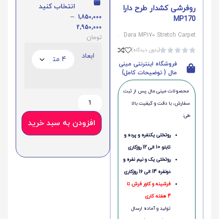
انتخاب کنید
روفرشی کشدار طرح دارا
–
1,850,000
MP170
2,950,000
Dara MP170 Stretch Carpet
تومان
(بدون دیدگاه)





ابعاد
فروشگاه اینترنتی مینی
مال { توضیحات کامل}
محصولات مینی‌ مال پس از ثبت
سفارش، با دقت و کیفیت بالا
طی:
افزودن به سبد خرید
روتختی یکنفره و پرده و
تابلو 10 الی 12 روزکاری
روتختی یک و نیم نفره و
دونفره 14 الی 16 روزکاری
فرشینه و کاور فرش تا
4 هفته کاری
تولید و آماده ارسال