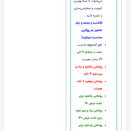
می‌شوند تا شما بهترین
کیفیت و سفارشی‌سازی
را تجربه کنید.
(5شنبه و جمعه و ایام
تعطیل جز روزکاری
محاسبه نمیشود)
کاور کشدوزها مناسب
تشک با ا
رتفاع 20 الی
22
سانت هستند
روتختی یکنفره و یک و
نیم نفره 4 تکه
روتختی دونفره 6 تکه
هستند
روتختی یکنفره برای
تخت عرض 90
روتختی یک و نیم نفره
برای تخت عرض 120
روتختی دو نفره برای