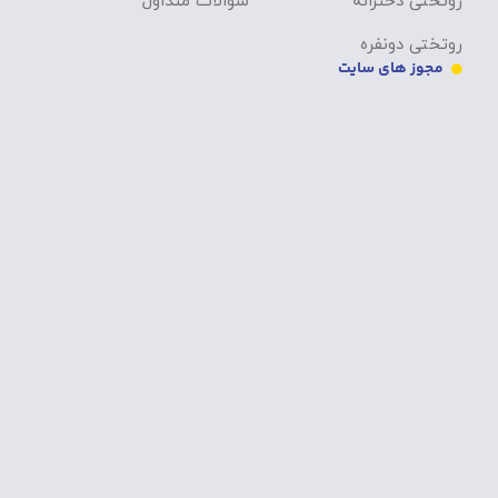
روتختی دخترانه
سوالات متداول
روتختی دونفره
مجوز های سایت