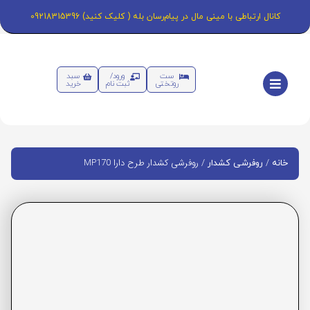
کانال ارتباطی با مینی مال در پیام‌رسان بله ( کلیک کنید) 09218315396
ست
ورود/
سبد
روتختی
ثبت نام
خرید
/
/ روفرشی کشدار طرح دارا MP170
خانه
روفرشی کشدار