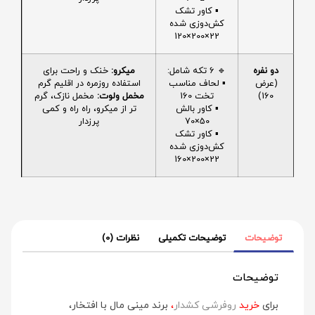
▪️ کاور تشک
کش‌دوزی شده
22×200×120
دو نفره
🔹 6 تکه شامل:
میکرو:
خنک و راحت برای
(عرض
▪️ لحاف مناسب
استفاده روزمره در اقلیم گرم
160)
تخت 160
مخمل ولوت:
مخمل نازک، گرم
▪️ کاور بالش
تر از میکرو، راه راه و کمی
50×70
پرزدار
▪️ کاور تشک
کش‌دوزی شده
22×200×160
توضیحات
توضیحات تکمیلی
نظرات (0)
توضیحات
برای
خرید
روفرشی کشدار
،
برند مینی‌ مال با افتخار،