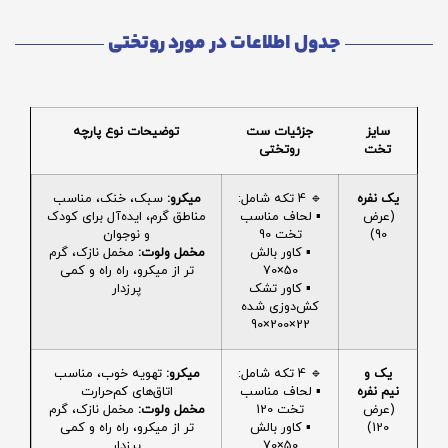
جدول اطلاعات در مورد روتختی
سایز
جزئیات ست
توضیحات نوع پارچه
تخت
روتختی
یک نفره
🔹 4 تکه شامل:
میکرو:
سبک، خنک، مناسب
(عرض
▪️ لحاف مناسب
مناطق گرم، ایده‌آل برای کودک
90)
تخت 90
و نوجوان
▪️ کاور بالش
مخمل ولوت:
مخمل نازک، گرم
50×70
تر از میکرو، راه راه و کمی
▪️ کاور تشک
پرزدار
کش‌دوزی شده
22×200×90
یک و
🔹 4 تکه شامل:
میکرو:
تهویه خوب، مناسب
نیم نفره
▪️ لحاف مناسب
اتاق‌های کم‌حرارت
(عرض
تخت 120
مخمل ولوت:
مخمل نازک، گرم
120)
▪️ کاور بالش
تر از میکرو، راه راه و کمی
50×70
پرزدار