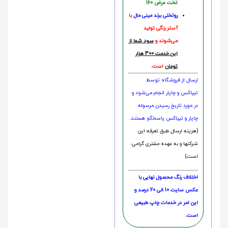
تخت عرض 160
روتختی‌
برند مینی مال
با
آستر رنگی تولید
می‌شوند و
سود شما از
این خدمت 300 هزار
تومان
است.
ارسال از فروشگاه توسط
تیپاکس و چاپار انجام می‌شود و
در مورد تاریخ رسیدن مرسوله
چاپار و تیپاکس پاسخگو هستند.
(هزینه ارسال طبق تعرفه این
شرکتها و به عهده مشتری گرامی
است)
اختلاف رنگ محصول نهایی با
عکس سایت 10 الی 20 درصد و
این امر در خدمات چاپ طبیعی
است.