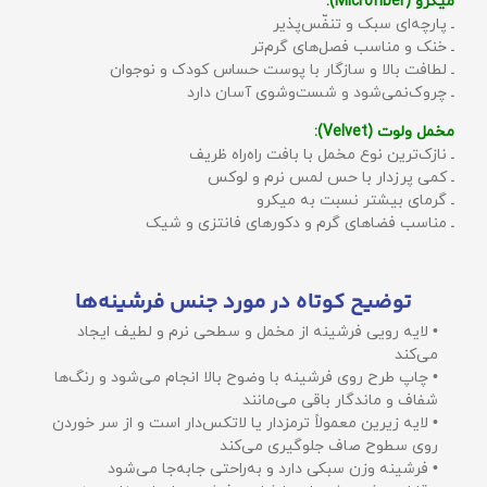
میکرو (Microfiber):
ـ پارچه‌ای سبک و تنفّس‌پذیر
ـ خنک و مناسب فصل‌های گرم‌تر
ـ لطافت بالا و سازگار با پوست حساس کودک و نوجوان
ـ چروک‌نمی‌شود و شست‌وشوی آسان دارد
مخمل ولوت (Velvet):
ـ نازک‌ترین نوع مخمل با بافت راه‌راه ظریف
ـ کمی پرزدار با حس لمس نرم و لوکس
ـ گرمای بیشتر نسبت به میکرو
ـ مناسب فضاهای گرم و دکورهای فانتزی و شیک
توضیح کوتاه در مورد جنس فرشینه‌ها
• لایه رویی فرشینه از مخمل و سطحی نرم و لطیف ایجاد
می‌کند
• چاپ طرح روی فرشینه با وضوح بالا انجام می‌شود و رنگ‌ها
شفاف و ماندگار باقی می‌مانند
• لایه زیرین معمولاً ترمزدار یا لاتکس‌دار است و از سر خوردن
روی سطوح صاف جلوگیری می‌کند
• فرشینه وزن سبکی دارد و به‌راحتی جابه‌جا می‌شود