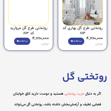
روتختی طرح گل بهاری کد
روتختی طرح گل مروارید
814
کد 813
4,760,000
4,760,000
می‌خوامش
می‌خوامش
تومان
تومان
روتختی گل
اگر به دنبال
هستید و دوست دارید اتاق خوابتان
خرید روتختی
فضایی لطیف و آرامش‌بخش داشته باشد، روتختی گل می‌تواند