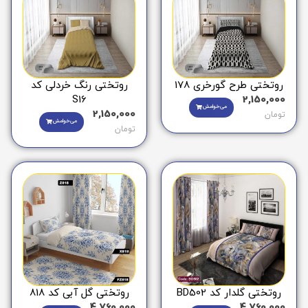
روتختی طرح گورخری 178
روتختی رنگ خردلی کد
S16
2,150,000
می‌خوامش
2,150,000
تومان
می‌خوامش
تومان
روتختی گلدار کد BD502
روتختی گل آبی کد 818
4,760,000
4,760,000