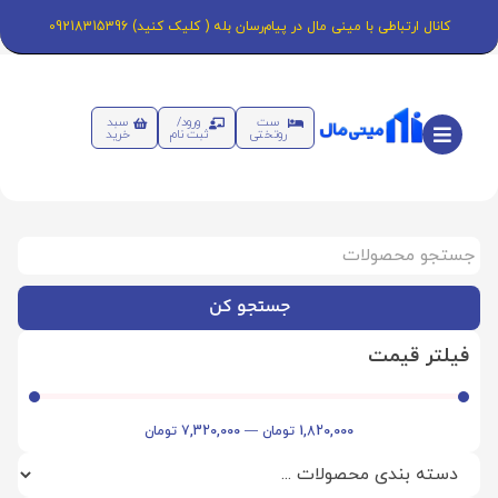
کانال ارتباطی با مینی مال در پیام‌رسان بله ( کلیک کنید) 09218315396
ست
ورود/
سبد
روتختی
ثبت نام
خرید
جستجو کن
فیلتر قیمت
1,820,000
تومان
—
7,320,000
تومان