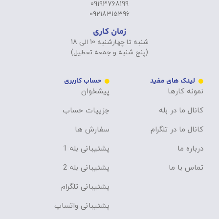
09193768199
09218315396
زمان کاری
شنبه تا چهارشنبه 10 الی 18
(پنج شنبه و جمعه تعطیل)
لینک های مفید
حساب کاربری
نمونه کارها
پیشخوان
کانال ما در بله
جزییات حساب
کانال ما در تلگرام
سفارش ها
درباره ما
پشتیبانی بله 1
تماس با ما
پشتیبانی بله 2
پشتیبانی تلگرام
پشتیبانی واتساپ