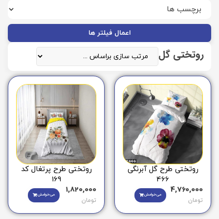
اعمال فیلتر ها
روتختی گل
روتختی طرح گل آبرنگی
روتختی طرح پرتغال کد
169
466
1,820,000
4,760,000
می‌خوامش
می‌خوامش
تومان
تومان