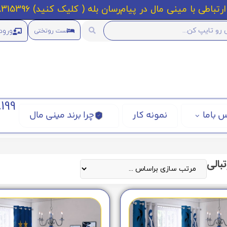
رتباطی با مینی مال در پیام‌رسان بله ( کلیک کنید) 09218315396
ورود
ست روتختی
199
 باما
نمونه کار
چرا برند مینی مال
بالی