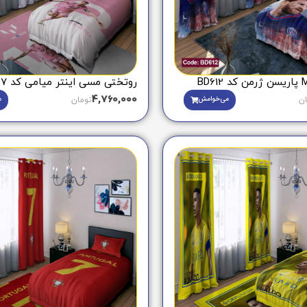
روتختی مسی اینتر میامی کد BD1657
4,760,000
می‌خوامش
م
ان
تومان