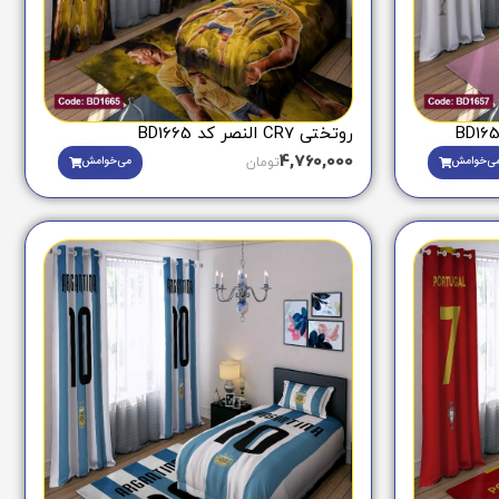
روتختی CR7 النصر کد BD1665
4,760,000
ی‌خوامش
می‌خوامش
تومان