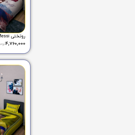
روتختی Messi پاریسن ژرمن کد BD612
4,760,000
توم