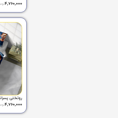
4,760,000
توم
روتختی پسرانه
4,760,000
توم