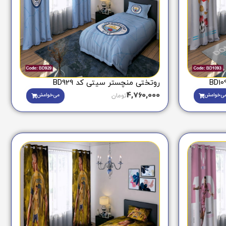
روتختی منچستر سیتی کد BD929
4,760,000
ی‌خوامش
می‌خوامش
تومان