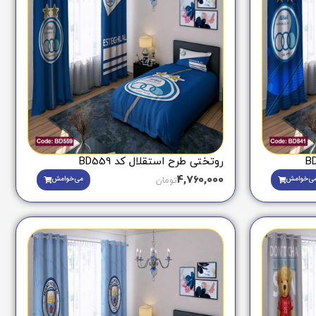
روتختی طرح استقلال کد BD559
4,760,000
ی‌خوامش
می‌خوامش
تومان