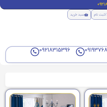
/ثبت نام
سبد خرید
09218315396
09193768