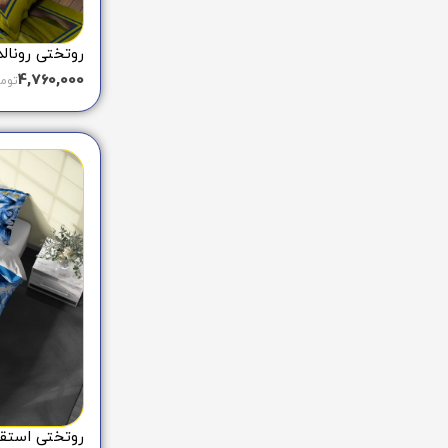
روتختی رونالدو ا
4,760,000
توم
روتختی استقلال