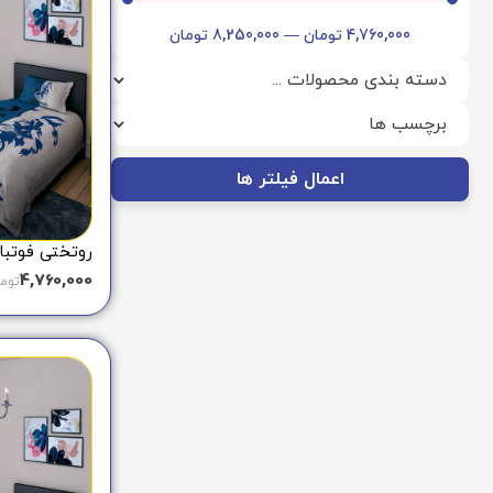
4,760,000
تومان
—
8,250,000
تومان
اعمال فیلتر ها
روتختی فوتبالی 
4,760,000
توم