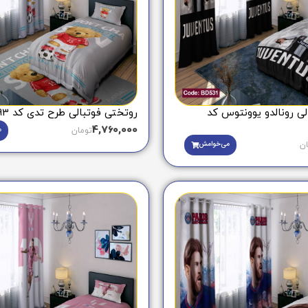
لی رونالدو یوونتوس کد
روتختی فوتبالی طرح تدی کد BD1093
4,760,000
م
تومان
می‌خوامش
ان