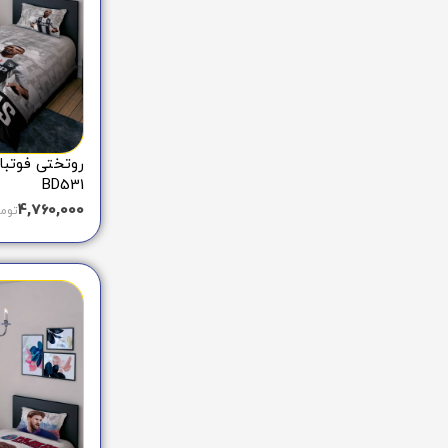
روتختی فوتبا
BD531
4,760,000
توم