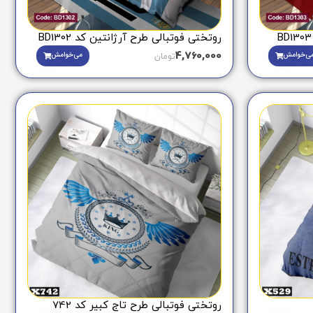
روتختی فوتبالی طرح آرژانتین کد BD1302
4,760,000
ی‌خوامش
می‌خوامش
تومان
روتختی فوتبالی طرح تاج کبیر کد 742