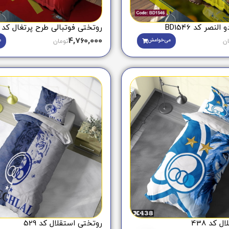
لنصر کد BD1546
روتختی فوتبالی طرح پرتغال کد BD1303
4,760,000
می‌خوامش
م
ان
تومان
 کد 438
روتختی استقلال کد 529