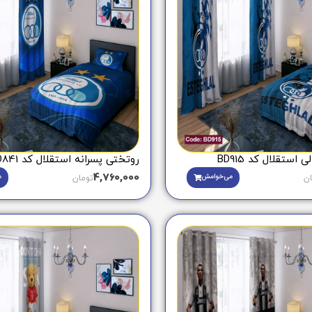
استقلال کد BD915
روتختی پسرانه استقلال کد BD841
4,760,000
می‌خوامش
م
ان
تومان