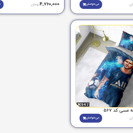
4,760,000
می‌خوامش
م
ان
تومان
 مسی کد 567
می‌خوامش
ان