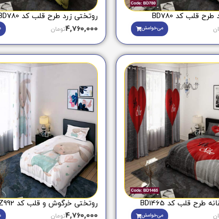
ح قلب کد BD780
روتختی زرد طرح قلب کد ZBD780
4,760,000
می‌خوامش
م
ان
تومان
 طرح قلب کد BD1465
روتختی خرگوش و قلب کد Z992
4,760,000
می‌خوامش
م
ان
تومان