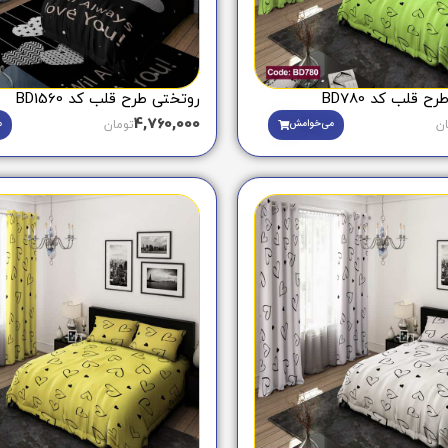
 قلب کد BD780
روتختی طرح قلب کد BD1560
4,760,000
می‌خوامش
م
ان
تومان