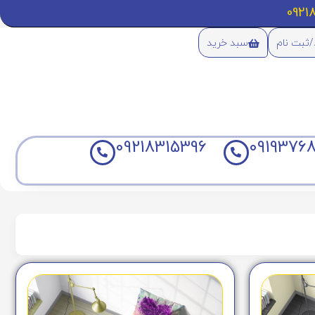
/ثبت نام
سبد خرید
09218315396
09193768