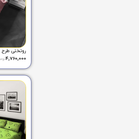
روتختی طرح خر
4,760,000
توم