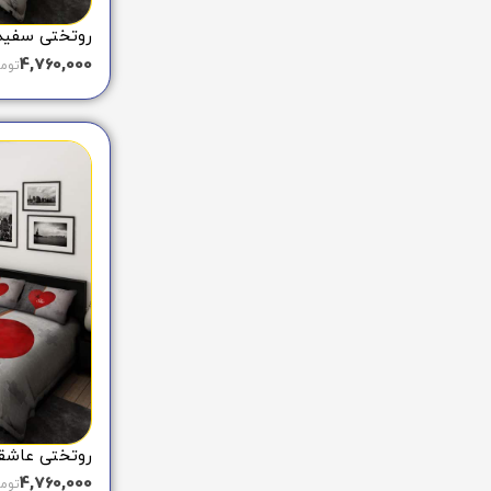
روتختی سفید طر
4,760,000
توم
روتختی عاشقانه
4,760,000
توم