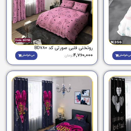
روتختی قلبی صورتی کد BD780
4,760,000
ی‌خوامش
می‌خوامش
تومان