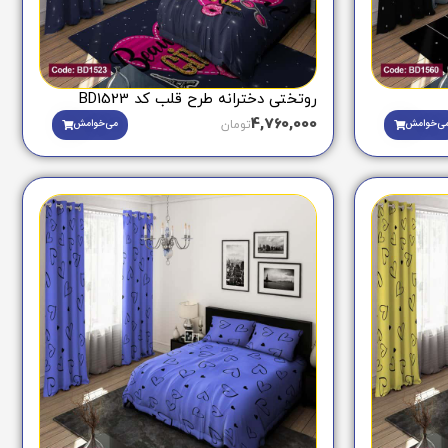
روتختی دخترانه طرح قلب کد BD1523
4,760,000
ی‌خوامش
می‌خوامش
تومان