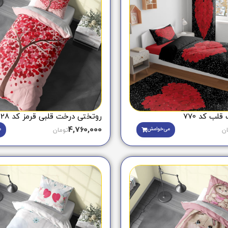
لب کد 770
روتختی درخت قلبی قرمز کد 428
4,760,000
می‌خوامش
م
ان
تومان