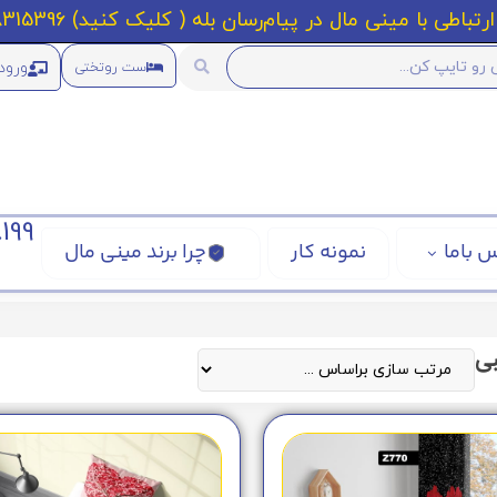
رتباطی با مینی مال در پیام‌رسان بله ( کلیک کنید) 09218315396
ورود
ست روتختی
199
 باما
نمونه کار
چرا برند مینی مال
بی