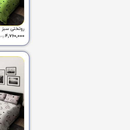
روتختی سبز طرح
4,760,000
توم