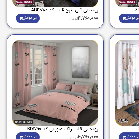
روتختی آبی طرح قلب کد ABD780
4,760,000
ی‌خوامش
می‌خوامش
تومان
روتختی قلب رنگ صورتی کد BD1790
4,760,000
ی‌خوامش
می‌خوامش
تومان