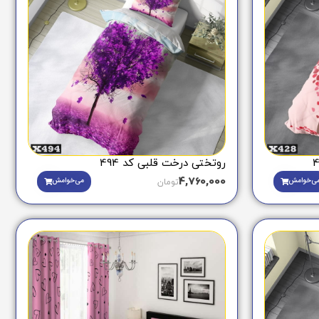
روتختی درخت قلبی کد 494
4,760,000
ی‌خوامش
می‌خوامش
تومان