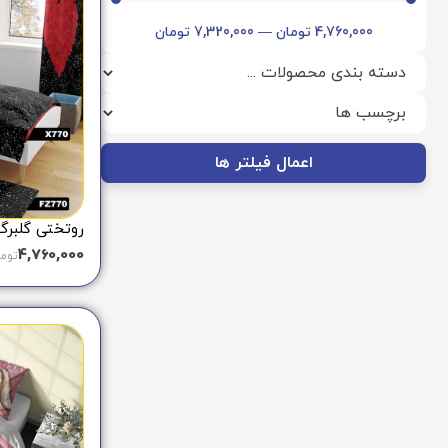
4,760,000
تومان
—
7,320,000
تومان
اعمال فیلتر ها
روتختی گلبرگ ق
4,760,000
توم