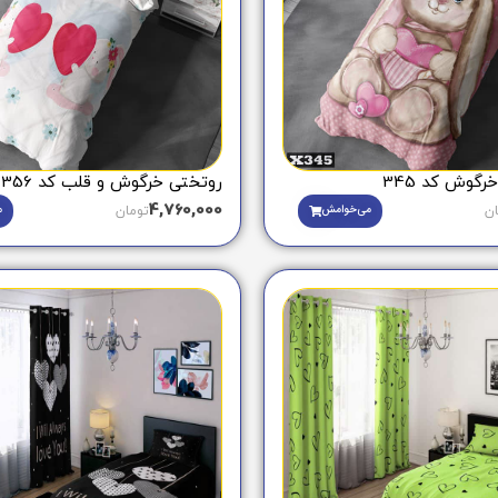
گوش کد 345
روتختی خرگوش و قلب کد 356
4,760,000
می‌خوامش
م
ان
تومان