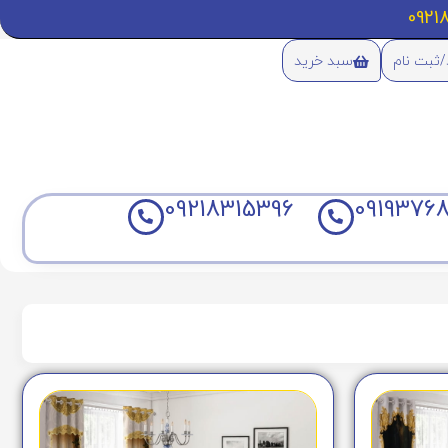
/ثبت نام
سبد خرید
09218315396
09193768