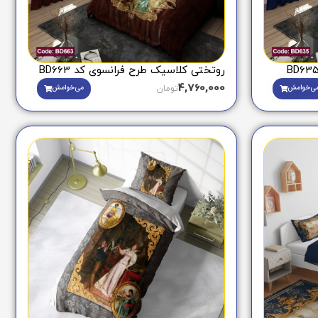
روتختی کلاسیک طرح فرانسوی کد BD663
4,760,000
ی‌خوامش
می‌خوامش
تومان