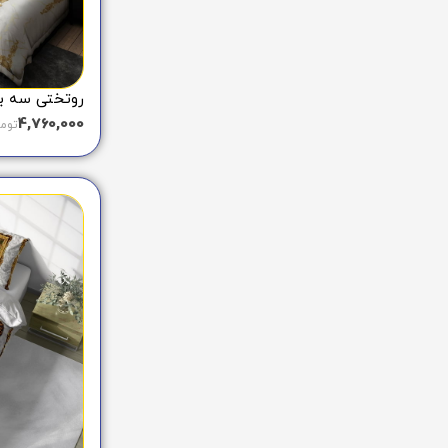
روتختی سه بعدی
4,760,000
توم