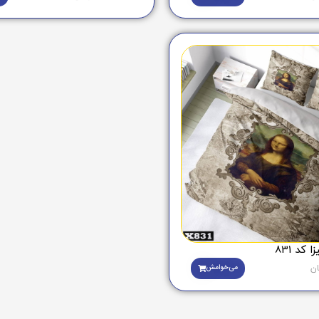
کد 831
می‌خوامش
ان