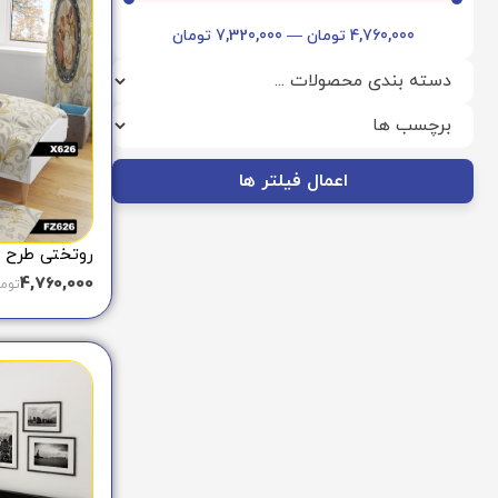
4,760,000
تومان
—
7,320,000
تومان
اعمال فیلتر ها
روتختی طرح نق
4,760,000
توم