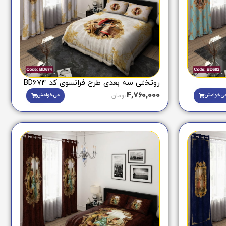
روتختی سه بعدی طرح فرانسوی کد BD674
4,760,000
ی‌خوامش
می‌خوامش
تومان