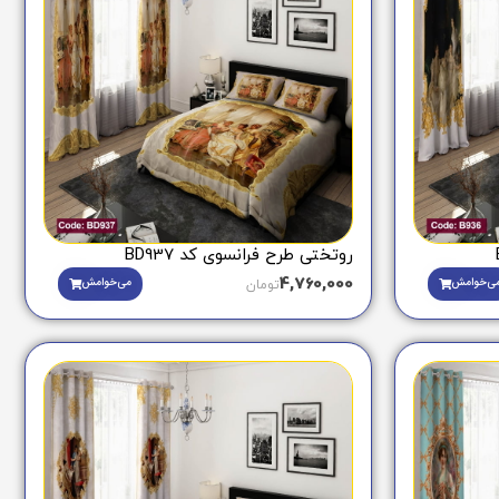
روتختی طرح فرانسوی کد BD937
4,760,000
ی‌خوامش
می‌خوامش
تومان