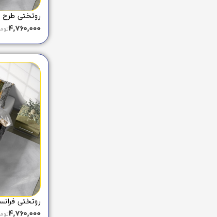
روتختی طرح فرا
4,760,000
توم
روتختی فرانسوی
4,760,000
توم