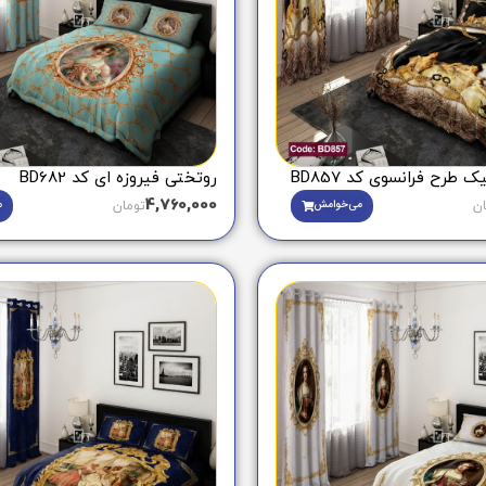
طرح فرانسوی کد BD857
روتختی فیروزه ای کد BD682
4,760,000
می‌خوامش
م
ان
تومان