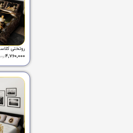
روتختی کلاسیک 
4,760,000
توم