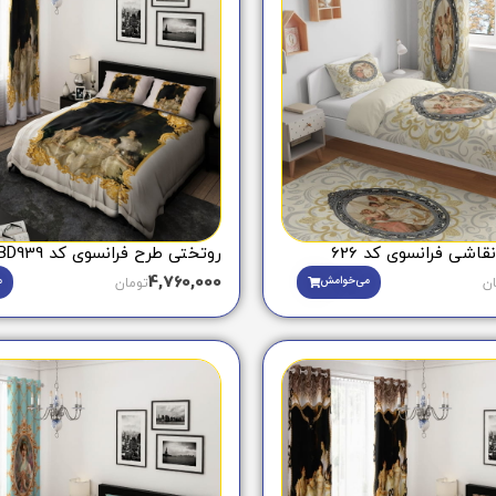
اشی فرانسوی کد 626
روتختی طرح فرانسوی کد BD939
4,760,000
می‌خوامش
م
ان
تومان