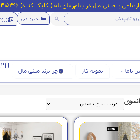
رتباطی با مینی مال در پیام‌رسان بله ( کلیک کنید) 09218315396
ورود
ست روتختی
199
 باما
نمونه کار
چرا برند مینی مال
انسوی