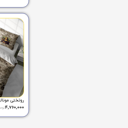
روتختی مونالیزا 
4,760,000
توم