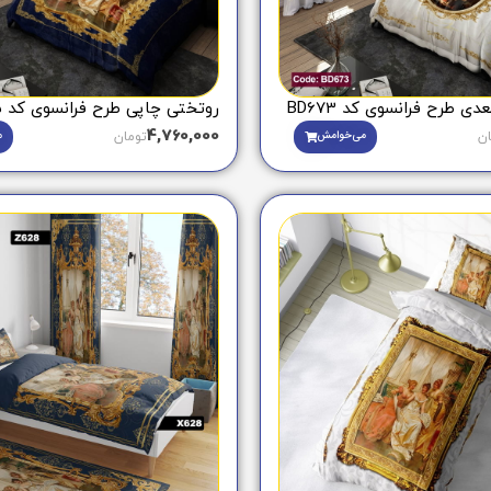
 طرح فرانسوی کد BD673
روتختی چاپی طرح فرانسوی کد BD635
4,760,000
می‌خوامش
م
ان
تومان