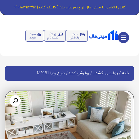
کانال ارتباطی با مینی مال در پیام‌رسان بله ( کلیک کنید) 09218315396
ست
ورود/
سبد
روتختی
ثبت نام
خرید
/
/ روفرشی کشدار طرح رویا MP181
خانه
روفرشی کشدار