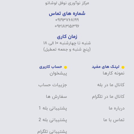
مرکز نوآوری نوفل لوشاتو
شماره های تماس
09193768199
09218315396
زمان کاری
شنبه تا چهارشنبه 10 الی 18
(پنج شنبه و جمعه تعطیل)
لینک های مفید
حساب کاربری
نمونه کارها
پیشخوان
کانال ما در بله
جزییات حساب
کانال ما در تلگرام
سفارش ها
درباره ما
پشتیبانی بله 1
تماس با ما
پشتیبانی بله 2
پشتیبانی تلگرام