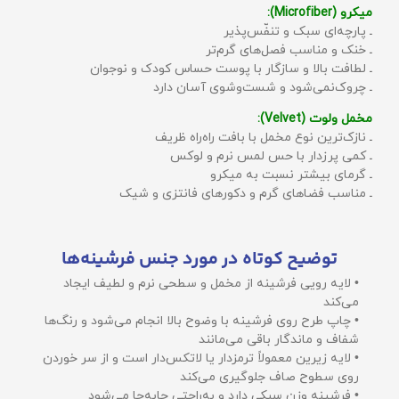
میکرو (Microfiber):
ـ پارچه‌ای سبک و تنفّس‌پذیر
ـ خنک و مناسب فصل‌های گرم‌تر
ـ لطافت بالا و سازگار با پوست حساس کودک و نوجوان
ـ چروک‌نمی‌شود و شست‌وشوی آسان دارد
مخمل ولوت (Velvet):
ـ نازک‌ترین نوع مخمل با بافت راه‌راه ظریف
ـ کمی پرزدار با حس لمس نرم و لوکس
ـ گرمای بیشتر نسبت به میکرو
ـ مناسب فضاهای گرم و دکورهای فانتزی و شیک
توضیح کوتاه در مورد جنس فرشینه‌ها
• لایه رویی فرشینه از مخمل و سطحی نرم و لطیف ایجاد
می‌کند
• چاپ طرح روی فرشینه با وضوح بالا انجام می‌شود و رنگ‌ها
شفاف و ماندگار باقی می‌مانند
• لایه زیرین معمولاً ترمزدار یا لاتکس‌دار است و از سر خوردن
روی سطوح صاف جلوگیری می‌کند
• فرشینه وزن سبکی دارد و به‌راحتی جابه‌جا می‌شود