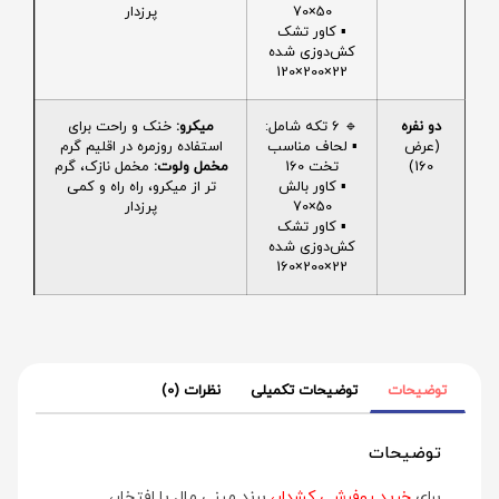
50×70
پرزدار
▪️ کاور تشک
کش‌دوزی شده
22×200×120
دو نفره
🔹 6 تکه شامل:
میکرو:
خنک و راحت برای
(عرض
▪️ لحاف مناسب
استفاده روزمره در اقلیم گرم
160)
تخت 160
مخمل ولوت:
مخمل نازک، گرم
▪️ کاور بالش
تر از میکرو، راه راه و کمی
50×70
پرزدار
▪️ کاور تشک
کش‌دوزی شده
22×200×160
توضیحات
توضیحات تکمیلی
نظرات (0)
توضیحات
برای
خرید روفرشی کشدار
،
برند مینی‌ مال با افتخار،