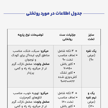
جدول اطلاعات در مورد روتختی
سایز
جزئیات ست
توضیحات نوع پارچه
تخت
روتختی
یک نفره
🔹 4 تکه شامل:
میکرو:
سبک، خنک، مناسب
(عرض
▪️ لحاف مناسب
مناطق گرم، ایده‌آل برای کودک
90)
تخت 90
و نوجوان
▪️ کاور بالش
مخمل ولوت:
مخمل نازک، گرم
50×70
تر از میکرو، راه راه و کمی
▪️ کاور تشک
پرزدار
کش‌دوزی شده
22×200×90
یک و
🔹 4 تکه شامل:
میکرو:
تهویه خوب، مناسب
نیم نفره
▪️ لحاف مناسب
اتاق‌های کم‌حرارت
(عرض
تخت 120
مخمل ولوت:
مخمل نازک، گرم
120)
▪️ کاور بالش
تر از میکرو، راه راه و کمی