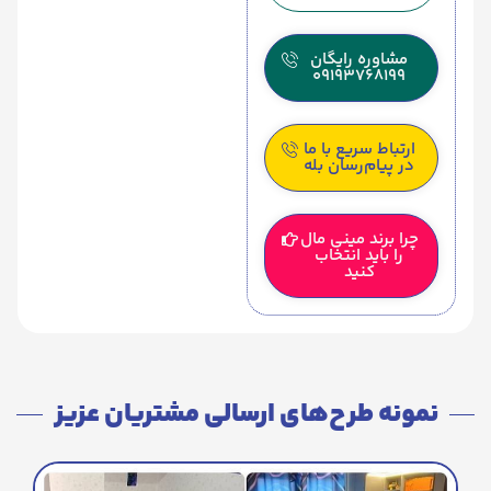
مشاوره رایگان
09193768199
ارتباط سریع با ما
در پیام‌رسان بله
چرا برند مینی مال
را باید انتخاب
کنید
نمونه طرح‌های ارسالی مشتریان عزیز