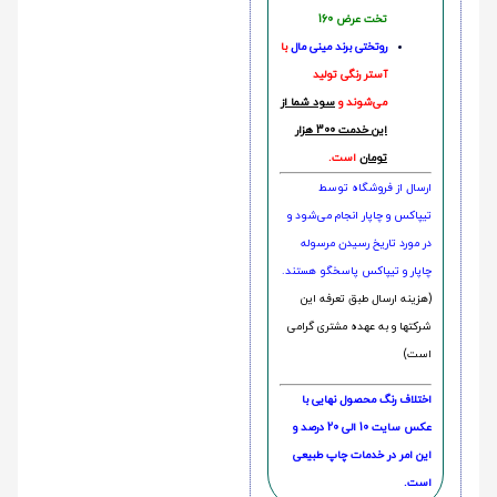
تخت عرض 160
روتختی‌
برند مینی مال
با
آستر رنگی تولید
می‌شوند و
سود شما از
این خدمت 300 هزار
تومان
است.
ارسال از فروشگاه توسط
تیپاکس و چاپار انجام می‌شود و
در مورد تاریخ رسیدن مرسوله
چاپار و تیپاکس پاسخگو هستند.
(هزینه ارسال طبق تعرفه این
شرکتها و به عهده مشتری گرامی
است)
اختلاف رنگ محصول نهایی با
عکس سایت 10 الی 20 درصد و
این امر در خدمات چاپ طبیعی
است.