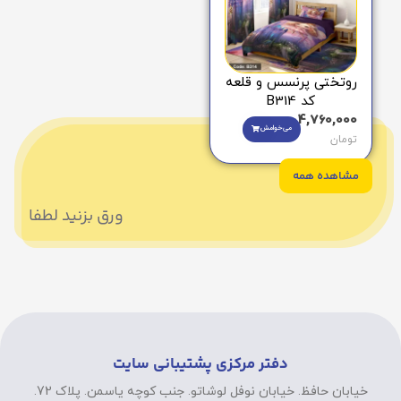
روتختی پرنسس و قلعه
کد B314
4,760,000
می‌خوامش
تومان
مشاهده همه
ورق بزنید لطفا
دفتر مرکزی پشتیبانی سایت
خیابان حافظ. خیابان نوفل لوشاتو. جنب کوچه یاسمن. پلاک 72.