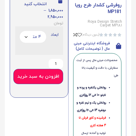
انتخاب کنید
روفرشی کشدار طرح رویا
–
1,850,000
MP181
2,950,000
Roya Design Stretch
تومان
Carpet MP181
ابعاد
(بدون دیدگاه)





فروشگاه اینترنتی مینی
مال { توضیحات کامل}
محصولات مینی‌ مال پس از ثبت
سفارش، با دقت و کیفیت بالا
طی:
افزودن به سبد خرید
روتختی یکنفره و پرده و
تابلو 10 الی 12 روزکاری
روتختی یک و نیم نفره و
دونفره 14 الی 16 روزکاری
فرشینه و کاور فرش تا
4 هفته کاری
تولید و آماده ارسال