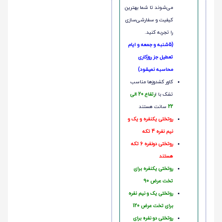
می‌شوند تا شما بهترین
کیفیت و سفارشی‌سازی
را تجربه کنید.
(5شنبه و جمعه و ایام
تعطیل جز روزکاری
محاسبه نمیشود)
کاور کشدوزها مناسب
تشک با ا
رتفاع 20 الی
22
سانت هستند
روتختی یکنفره و یک و
نیم نفره 4 تکه
روتختی دونفره 6 تکه
هستند
روتختی یکنفره برای
تخت عرض 90
روتختی یک و نیم نفره
برای تخت عرض 120
روتختی دو نفره برای