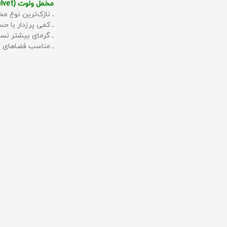
مخمل ولوت (Velvet):
ـ نازک‌ترین نوع مخ
ـ کمی پرزدار با 
ـ گرمای بیشتر نس
ـ مناسب فضاهای گ