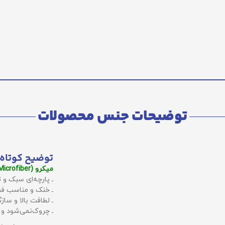
توضیحات جنس محصولات
توضیح کوتاه 
میکرو (Microfiber):
ـ پارچه‌ای سبک و ت
ـ خنک و مناسب فص
ـ لطافت بالا و سا
ـ چروک‌نمی‌شود و