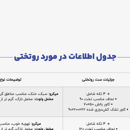
جدول اطلاعات در مورد روتختی
جزئیات ست روتختی
توضیحات نوع 
🔹 4 تکه شامل:
میکرو:
سبک، خنک، مناسب مناطق گرم، 
▪️ لحاف مناسب تخت 90
مخمل ولوت:
مخمل نازک، گرم تر از م
▪️ کاور بالش 50×70
▪️ کاور تشک کش‌دوزی شده 22×200×90
🔹 4 تکه شامل:
میکرو:
تهویه خوب، مناسب ا
▪️ لحاف مناسب تخت 120
مخمل ولوت:
مخمل نازک، گرم تر از م