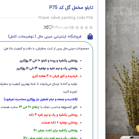
تابلو مخمل گل کد P75
Flower velvet painting code P75
(بدون دیدگاه)





فروشگاه اینترنتی مینی مال { توضیحات کامل}
محصولات مینی‌ مال پس از ثبت سفارش، با دقت و کیفیت بالا طی:
روتختی یکنفره و پرده و تابلو 10 الی 12 روزکاری
روتختی یک و نیم نفره و دونفره 14 الی 16 روزکاری
فرشینه و کاور فرش تا 4 هفته کاری
تولید و آماده ارسال می‌شوند تا شما بهترین کیفیت و سفارشی
تجربه کنید.
(5شنبه و جمعه و ایام تعطیل جز روزکاری محاسبه نمیشود)
کاور کشدوزها مناسب تشک با ا
رتفاع 20 الی 22
سانت هستند
روتختی یکنفره و یک و نیم نفره 4 تکه
روتختی دونفره 6 تکه هستند
روتختی یکنفره برای تخت عرض 90
روتختی یک و نیم نفره برای تخت عرض 120