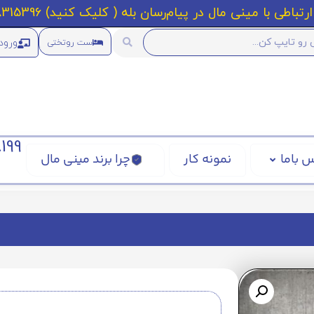
رتباطی با مینی مال در پیام‌رسان بله ( کلیک کنید) 09218315396
ورود
ست روتختی
199
 باما
نمونه کار
چرا برند مینی مال