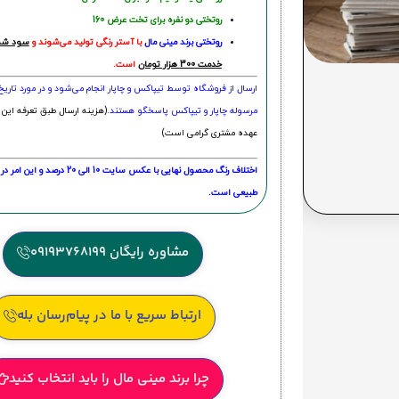
روتختی دو نفره برای تخت عرض 160
روتختی‌
برند مینی مال
با آستر رنگی تولید می‌شوند و
سود شما
خدمت 300 هزار تومان
است.
ارسال از فروشگاه توسط تیپاکس و چاپار انجام می‌شود و در مورد تاری
مرسوله چاپار و تیپاکس پاسخگو هستند.
(هزینه ارسال طبق تعرفه این 
عهده مشتری گرامی است)
اختلاف رنگ محصول نهایی با عکس سایت 10 الی 
طبیعی است.
مشاوره رایگان 09193768199
ارتباط سریع با ما در پیام‌رسان بله
چرا برند مینی مال را باید انتخاب کنید