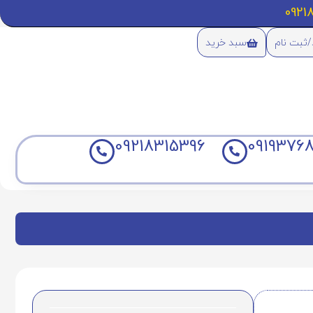
/ثبت نام
سبد خرید
09218315396
09193768