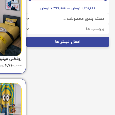
1,920,000
تومان
—
7,320,000
تومان
اعمال فیلتر ها
روتختی مینیون ه
4,760,000
توم