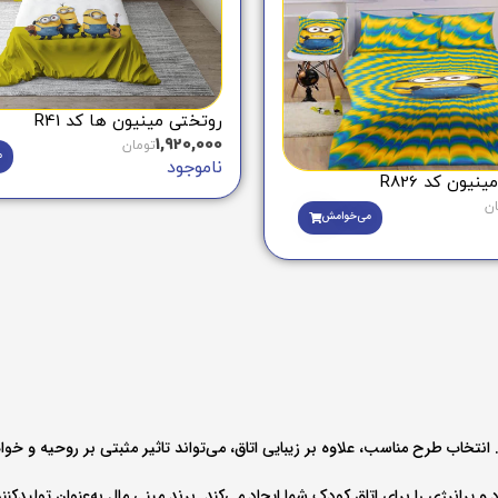
روتختی مینیون ها کد R41
1,920,000
تومان
م
ناموجود
یون کد R826
ان
می‌خوامش
انتخاب طرح مناسب، علاوه بر زیبایی اتاق، می‌تواند تاثیر مثبتی بر روحیه و خو
نرژی را برای اتاق کودک شما ایجاد می‌کند. برند مینی‌ مال به‌عنوان تولیدکنن