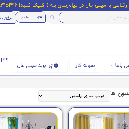
رتباطی با مینی مال در پیام‌رسان بله ( کلیک کنید) 09218315396
ورود
ست روتختی
199
 باما
نمونه کار
چرا برند مینی مال
یون ها