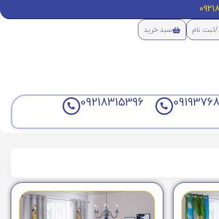
/ثبت نام
سبد خرید
09218315396
09193768