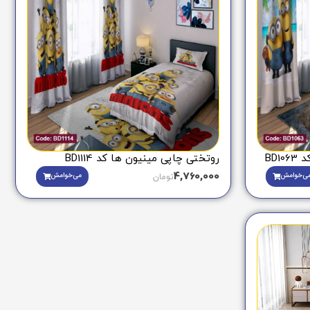
BD
روتختی چاپی مینیون ها کد BD1114
4,760,000
ی‌خوامش
می‌خوامش
تومان