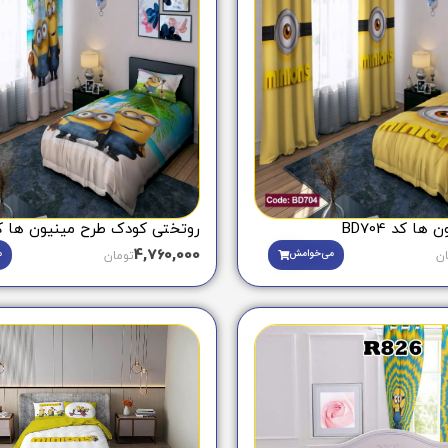
ا کد BD704
روتختی کودک طرح مینیون ها کد 1063
4,760,000
می‌خوامش
م
ان
تومان