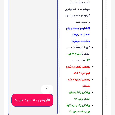
تولید و آماده ارسال
می‌شوند تا شما بهترین
کیفیت و سفارشی‌سازی
را تجربه کنید.
(5شنبه و جمعه و ایام
تعطیل جز روزکاری
محاسبه نمیشود)
کاور کشدوزها مناسب
تشک با ا
رتفاع 20 الی
22
سانت هستند
روتختی یکنفره و یک و
نیم نفره 4 تکه
روتختی دونفره 6 تکه
هستند
روتختی یکنفره برای
تخت عرض 90
افزودن به سبد خرید
روتختی یک و نیم نفره
برای تخت عرض 120