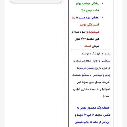
روتختی دو نفره برای
تخت عرض 160
روتختی‌
برند مینی مال
با
آستر رنگی تولید
می‌شوند و
سود شما از
این خدمت 300 هزار
تومان
است.
ارسال از فروشگاه توسط
تیپاکس و چاپار انجام می‌شود و
در مورد تاریخ رسیدن مرسوله
چاپار و تیپاکس پاسخگو هستند.
(هزینه ارسال طبق تعرفه این
شرکتها و به عهده مشتری گرامی
است)
اختلاف رنگ محصول نهایی با
عکس سایت 10 الی 20 درصد و
این امر در خدمات چاپ طبیعی