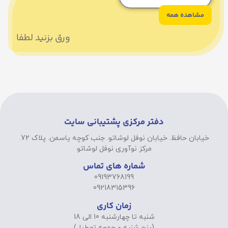
مشاهده همه
ورق بزنید لطفا
دفتر مرکزی پشتیبانی سایت
خیابان حافظ. خیابان نوفل لوشاتو. جنب کوچه یاسمن. پلاک 72.
مرکز نوآوری نوفل لوشاتو
شماره های تماس
09193768199
09218315396
زمان کاری
شنبه تا چهارشنبه 10 الی 18
(پنج شنبه و جمعه تعطیل)