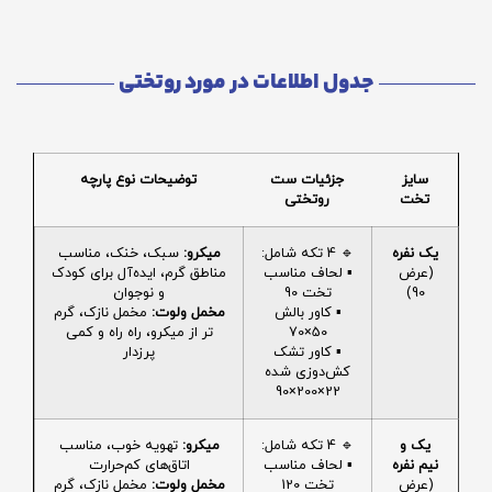
جدول اطلاعات در مورد روتختی
سایز
جزئیات ست
توضیحات نوع پارچه
تخت
روتختی
یک نفره
🔹 4 تکه شامل:
میکرو:
سبک، خنک، مناسب
(عرض
▪️ لحاف مناسب
مناطق گرم، ایده‌آل برای کودک
90)
تخت 90
و نوجوان
▪️ کاور بالش
مخمل ولوت:
مخمل نازک، گرم
50×70
تر از میکرو، راه راه و کمی
▪️ کاور تشک
پرزدار
کش‌دوزی شده
22×200×90
یک و
🔹 4 تکه شامل:
میکرو:
تهویه خوب، مناسب
نیم نفره
▪️ لحاف مناسب
اتاق‌های کم‌حرارت
(عرض
تخت 120
مخمل ولوت:
مخمل نازک، گرم