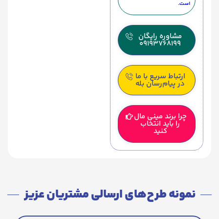
است.
مشاوره رایگان
09193768199
ارتباط سریع با ما
در پیام‌رسان بله
چرا برند مینی مال
را باید انتخاب
کنید
نمونه طرح‌های ارسالی مشتریان عزیز