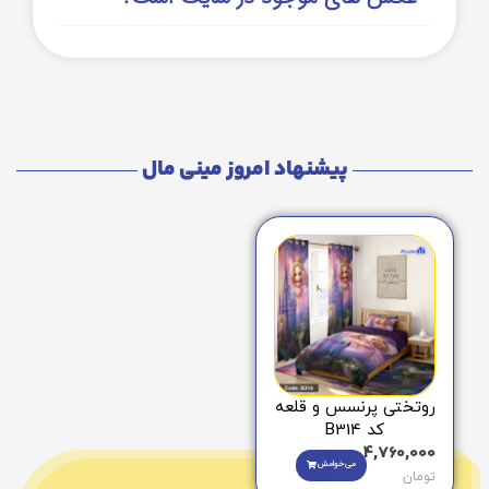
پیشنهاد امروز مینی مال
روتختی پرنسس و قلعه
کد B314
4,760,000
می‌خوامش
تومان