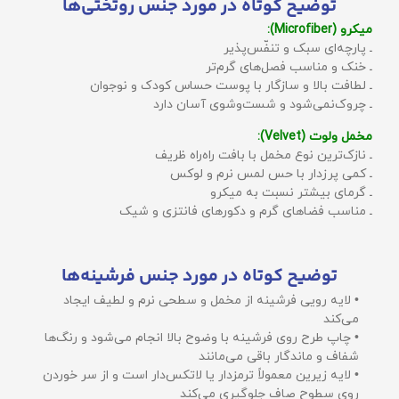
توضیح کوتاه در مورد جنس روتختی‌ها
میکرو (Microfiber):
ـ پارچه‌ای سبک و تنفّس‌پذیر
ـ خنک و مناسب فصل‌های گرم‌تر
ـ لطافت بالا و سازگار با پوست حساس کودک و نوجوان
ـ چروک‌نمی‌شود و شست‌وشوی آسان دارد
مخمل ولوت (Velvet):
ـ نازک‌ترین نوع مخمل با بافت راه‌راه ظریف
ـ کمی پرزدار با حس لمس نرم و لوکس
ـ گرمای بیشتر نسبت به میکرو
ـ مناسب فضاهای گرم و دکورهای فانتزی و شیک
توضیح کوتاه در مورد جنس فرشینه‌ها
• لایه رویی فرشینه از مخمل و سطحی نرم و لطیف ایجاد
می‌کند
• چاپ طرح روی فرشینه با وضوح بالا انجام می‌شود و رنگ‌ها
شفاف و ماندگار باقی می‌مانند
• لایه زیرین معمولاً ترمزدار یا لاتکس‌دار است و از سر خوردن
روی سطوح صاف جلوگیری می‌کند