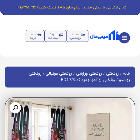
کانال ارتباطی با مینی مال در پیام‌رسان بله ( کلیک کنید) 09218315396
ست
ورود/
سبد
روتختی
ثبت نام
خرید
/
/
/
/
خانه
روتختی
روتختی ورزشی
روتختی فوتبالی
روتختی
/ روتختی رونالدو جدید کد BD1973
رونالدو