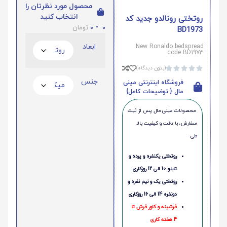
محصول مورد نظرتان را
انتخاب کنید
روتختی رونالدو جدید کد
0
-
0
تومان
BD1973
ابعاد
New Ronaldo bedspread
code BD1973
(بدون دیدگاه)





جنس
فروشگاه اینترنتی مینی
مال { توضیحات کامل}
محصولات مینی‌ مال پس از ثبت
سفارش، با دقت و کیفیت بالا
طی:
روتختی یکنفره و پرده و
تابلو 10 الی 12 روزکاری
روتختی یک و نیم نفره و
دونفره 14 الی 16 روزکاری
فرشینه و کاور فرش تا
4 هفته کاری