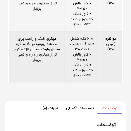
120)
▪️ کاور بالش
تر از میکرو، راه راه و کمی
50×70
پرزدار
▪️ کاور تشک
کش‌دوزی شده
22×200×120
دو نفره
🔹 6 تکه شامل:
میکرو:
خنک و راحت برای
(عرض
▪️ لحاف مناسب
استفاده روزمره در اقلیم گرم
160)
تخت 160
مخمل ولوت:
مخمل نازک، گرم
▪️ کاور بالش
تر از میکرو، راه راه و کمی
50×70
پرزدار
▪️ کاور تشک
کش‌دوزی شده
22×200×160
توضیحات
توضیحات تکمیلی
نظرات (0)
توضیحات