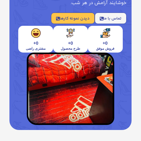
خوشایند آرامش در هر شب.
تماس با ما
دیدن نمونه کارها
+
0
+
0
+
0
فروش موفق
طرح محصول
مشتری راضی