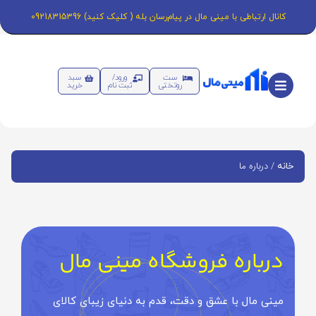
کانال ارتباطی با مینی مال در پیام‌رسان بله ( کلیک کنید) 09218315396
ست
ورود/
سبد
روتختی
ثبت نام
خرید
/ درباره ما
خانه
درباره فروشگاه مینی مال
مینی‌ مال با عشق و دقت، قدم به دنیای زیبای کالای