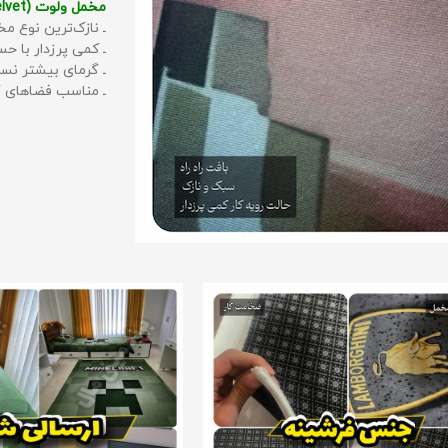
مخمل ولوت (Velvet):
ـ نازک‌ترین نوع مخ
ـ کمی پرزدار با 
ـ گرمای بیشتر نس
ـ مناسب فضاهای گ