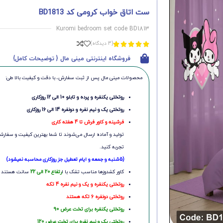
ست اتاق خواب کرومی کد BD1813
Kuromi bedroom set code BD1813
(3 دیدگاه)





فروشگاه اینترنتی مینی مال { توضیحات کامل}
محصولات مینی‌ مال پس از ثبت سفارش، با دقت و کیفیت بالا طی:
روتختی یکنفره و پرده و تابلو 10 الی 12 روزکاری
روتختی یک و نیم نفره و دونفره 14 الی 16 روزکاری
فرشینه و کاور فرش تا 4 هفته کاری
تولید و آماده ارسال می‌شوند تا شما بهترین کیفیت و سفارشی
تجربه کنید.
(5شنبه و جمعه و ایام تعطیل جز روزکاری محاسبه نمیشود)
کاور کشدوزها مناسب تشک با ا
رتفاع 20 الی 22
سانت هستند
روتختی یکنفره و یک و نیم نفره 4 تکه
روتختی دونفره 6 تکه هستند
روتختی یکنفره برای تخت عرض 90
روتختی یک و نیم نفره برای تخت عرض 120