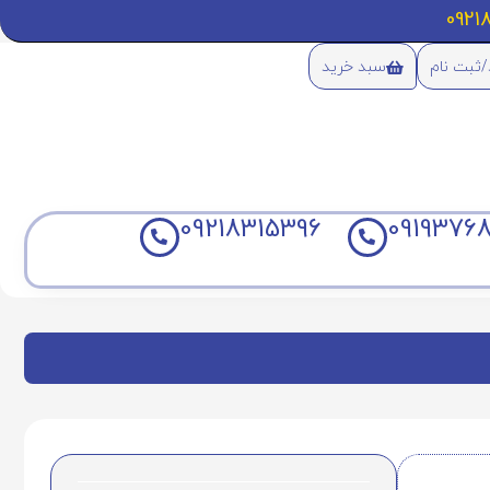
/ثبت نام
سبد خرید
09218315396
09193768