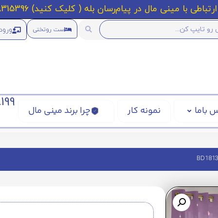
رتباطی با مینی مال در پیام‌رسان بله ( کلیک کنید) 09218315396
ورود
ست روتختی
199
 باما
نمونه کار
چرا برند مینی مال