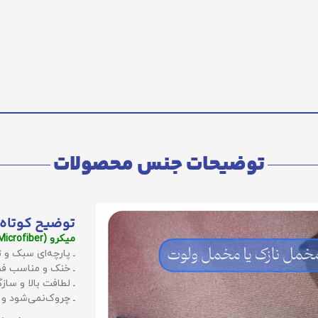
توضیحات جنس محصولات
توضیح کوتاه 
میکرو (Microfiber):
ـ پارچه‌ای سبک و ت
ـ خنک و مناسب فص
ـ لطافت بالا و سا
ـ چروک‌نمی‌شود و