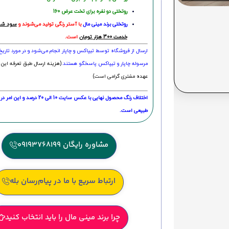
روتختی دو نفره برای تخت عرض 160
روتختی‌
برند مینی مال
با آستر رنگی تولید می‌شوند و
سود شما
خدمت 300 هزار تومان
است.
ارسال از فروشگاه توسط تیپاکس و چاپار انجام می‌شود و در مورد تاری
مرسوله چاپار و تیپاکس پاسخگو هستند.
(هزینه ارسال طبق تعرفه این 
عهده مشتری گرامی است)
اختلاف رنگ محصول نهایی با عکس سایت 10 الی 
طبیعی است.
مشاوره رایگان 09193768199
ارتباط سریع با ما در پیام‌رسان بله
چرا برند مینی مال را باید انتخاب کنید