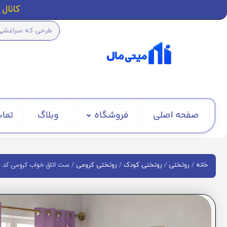
کانال ا
صفحه اصلی
فروشگاه
وبلاگ
تماس
/
/
/
/ ست اتاق خواب کرومی کد BD1813
خانه
روتختی
روتختی کودک
روتختی کرومی