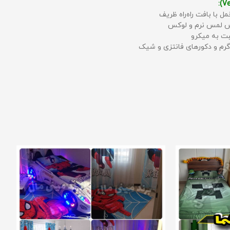
مل با بافت راه‌راه ظریف
حس لمس نرم و لوکس
بت به میکرو
رم و دکورهای فانتزی و شیک