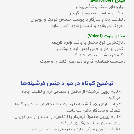
میکرو (Microfiber):
ـ پارچه‌ای سبک و تنفّس‌پذیر
ـ خنک و مناسب فصل‌های گرم‌تر
ـ لطافت بالا و سازگار با پوست حساس کودک و نوجوان
ـ چروک‌نمی‌شود و شست‌وشوی آسان دارد
مخمل ولوت (Velvet):
ـ نازک‌ترین نوع مخمل با بافت راه‌راه ظریف
ـ کمی پرزدار با حس لمس نرم و لوکس
ـ گرمای بیشتر نسبت به میکرو
ـ مناسب فضاهای گرم و دکورهای فانتزی و شیک
توضیح کوتاه در مورد جنس فرشینه‌ها
• لایه رویی فرشینه از مخمل و سطحی نرم و لطیف ایجاد
می‌کند
• چاپ طرح روی فرشینه با وضوح بالا انجام می‌شود و رنگ‌ها
شفاف و ماندگار باقی می‌مانند
• لایه زیرین معمولاً ترمزدار یا لاتکس‌دار است و از سر خوردن
روی سطوح صاف جلوگیری می‌کند
• فرشینه وزن سبکی دارد و به‌راحتی جابه‌جا می‌شود