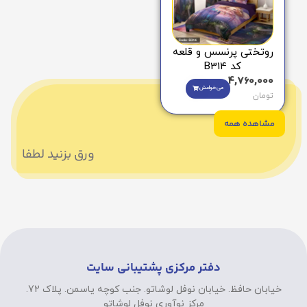
روتختی پرنسس و قلعه
کد B314
4,760,000
می‌خوامش
تومان
مشاهده همه
ورق بزنید لطفا
دفتر مرکزی پشتیبانی سایت
خیابان حافظ. خیابان نوفل لوشاتو. جنب کوچه یاسمن. پلاک 72.
مرکز نوآوری نوفل لوشاتو