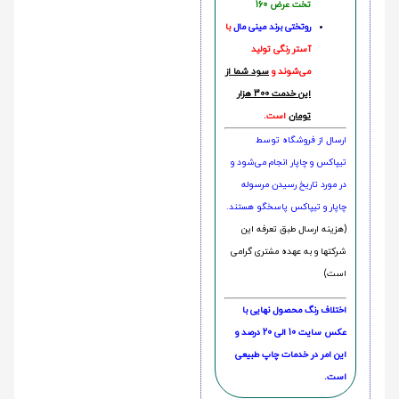
تخت عرض 160
روتختی‌
برند مینی مال
با
آستر رنگی تولید
می‌شوند و
سود شما از
این خدمت 300 هزار
تومان
است.
ارسال از فروشگاه توسط
تیپاکس و چاپار انجام می‌شود و
در مورد تاریخ رسیدن مرسوله
چاپار و تیپاکس پاسخگو هستند.
(هزینه ارسال طبق تعرفه این
شرکتها و به عهده مشتری گرامی
است)
اختلاف رنگ محصول نهایی با
عکس سایت 10 الی 20 درصد و
این امر در خدمات چاپ طبیعی
است.