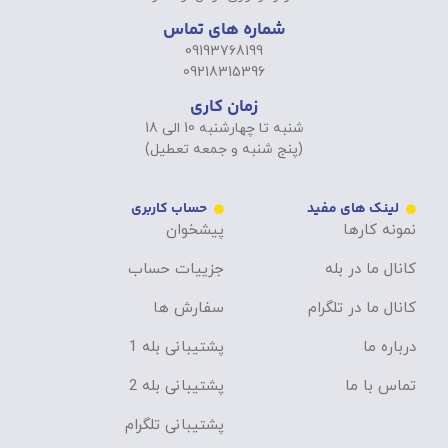
شماره های تماس
09193768199
09218315396
زمان کاری
شنبه تا چهارشنبه 10 الی 18
(پنج شنبه و جمعه تعطیل)
لینک های مفید
حساب کاربری
نمونه کارها
پیشخوان
کانال ما در بله
جزییات حساب
کانال ما در تلگرام
سفارش ها
درباره ما
پشتیبانی بله 1
تماس با ما
پشتیبانی بله 2
پشتیبانی تلگرام