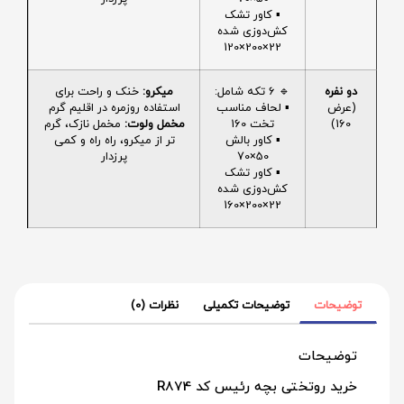
▪️ کاور تشک
کش‌دوزی شده
22×200×120
دو نفره
🔹 6 تکه شامل:
میکرو:
خنک و راحت برای
(عرض
▪️ لحاف مناسب
استفاده روزمره در اقلیم گرم
160)
تخت 160
مخمل ولوت:
مخمل نازک، گرم
▪️ کاور بالش
تر از میکرو، راه راه و کمی
50×70
پرزدار
▪️ کاور تشک
کش‌دوزی شده
22×200×160
توضیحات
توضیحات تکمیلی
نظرات (0)
توضیحات
خرید روتختی بچه رئیس کد R874