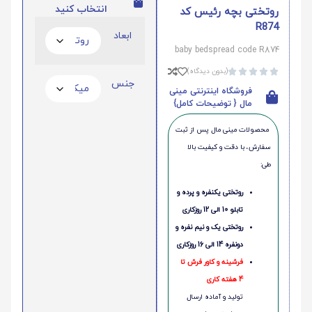
انتخاب کنید
روتختی بچه رئیس کد
R874
ابعاد
baby bedspread code R874
(بدون دیدگاه)





جنس
فروشگاه اینترنتی مینی
مال { توضیحات کامل}
محصولات مینی‌ مال پس از ثبت
سفارش، با دقت و کیفیت بالا
طی:
روتختی یکنفره و پرده و
تابلو 10 الی 12 روزکاری
روتختی یک و نیم نفره و
دونفره 14 الی 16 روزکاری
فرشینه و کاور فرش تا
4 هفته کاری
تولید و آماده ارسال