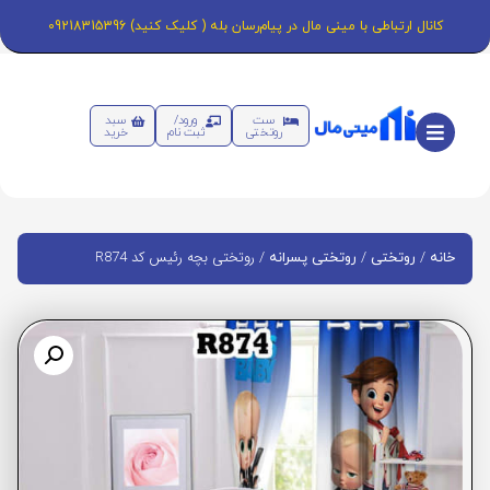
کانال ارتباطی با مینی مال در پیام‌رسان بله ( کلیک کنید) 09218315396
ست
ورود/
سبد
روتختی
ثبت نام
خرید
/
/
/ روتختی بچه رئیس کد R874
خانه
روتختی
روتختی پسرانه