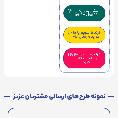
مشاوره رایگان
09193768199
ارتباط سریع با ما
در پیام‌رسان بله
چرا برند مینی مال
را باید انتخاب
کنید
نمونه طرح‌های ارسالی مشتریان عزیز