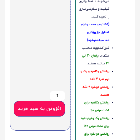
می‌شوند تا شما بهترین
کیفیت و سفارشی‌سازی
را تجربه کنید.
(5شنبه و جمعه و ایام
تعطیل جز روزکاری
محاسبه نمیشود)
کاور کشدوزها مناسب
تشک با ا
رتفاع 20 الی
22
سانت هستند
روتختی یکنفره و یک و
نیم نفره 4 تکه
روتختی دونفره 6 تکه
هستند
روتختی یکنفره برای
افزودن به سبد خرید
تخت عرض 90
روتختی یک و نیم نفره
برای تخت عرض 120
روتختی دو نفره برای