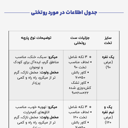
جدول اطلاعات در مورد روتختی
سایز
جزئیات ست
توضیحات نوع پارچه
تخت
روتختی
یک نفره
🔹 4 تکه شامل:
میکرو:
سبک، خنک، مناسب
(عرض
▪️ لحاف مناسب
مناطق گرم، ایده‌آل برای کودک
90)
تخت 90
و نوجوان
▪️ کاور بالش
مخمل ولوت:
مخمل نازک، گرم
50×70
تر از میکرو، راه راه و کمی
▪️ کاور تشک
پرزدار
کش‌دوزی شده
22×200×90
یک و
🔹 4 تکه شامل:
میکرو:
تهویه خوب، مناسب
نیم نفره
▪️ لحاف مناسب
اتاق‌های کم‌حرارت
(عرض
تخت 120
مخمل ولوت:
مخمل نازک، گرم
120)
▪️ کاور بالش
تر از میکرو، راه راه و کمی
50×70
پرزدار