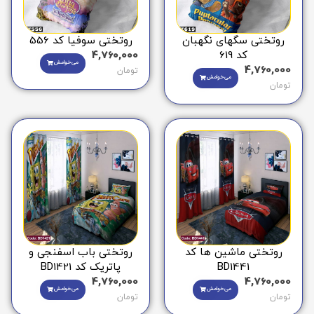
روتختی سگهای نگهبان
روتختی سوفیا کد 556
کد 619
4,760,000
می‌خوامش
4,760,000
تومان
می‌خوامش
تومان
روتختی ماشین ها کد
روتختی باب اسفنجی و
BD1441
پاتریک کد BD1421
4,760,000
4,760,000
می‌خوامش
می‌خوامش
تومان
تومان