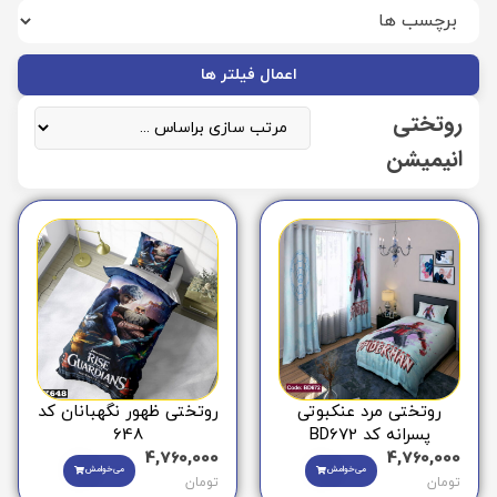
اعمال فیلتر ها
روتختی
انیمیشن
روتختی مرد عنکبوتی
روتختی ظهور نگهبانان کد
پسرانه کد BD672
648
4,760,000
4,760,000
می‌خوامش
می‌خوامش
تومان
تومان