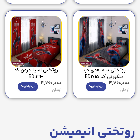
روتختی سه بعدی مرد
روتختی اسپایدرمن کد
عنکبوتی کد BD1715
BD1390
4,760,000
4,760,000
می‌خوامش
می‌خوامش
تومان
تومان
روتختی انیمیشن