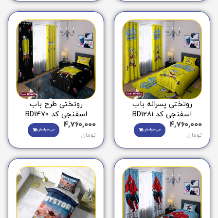
روتختی پسرانه باب
روتختی طرح باب
اسفنجی کد BD1281
اسفنجی کد BD1470
4,760,000
4,760,000
می‌خوامش
می‌خوامش
تومان
تومان