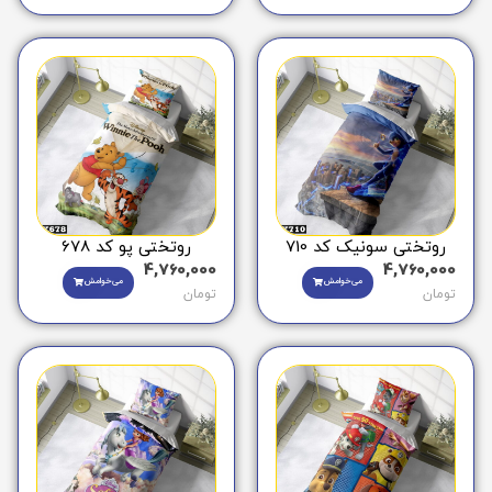
روتختی سونیک کد 710
روتختی پو کد 678
4,760,000
4,760,000
می‌خوامش
می‌خوامش
تومان
تومان