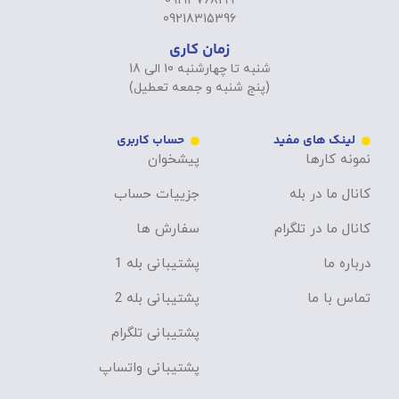
09193768199
09218315396
زمان کاری
شنبه تا چهارشنبه 10 الی 18
(پنج شنبه و جمعه تعطیل)
لینک های مفید
حساب کاربری
نمونه کارها
پیشخوان
کانال ما در بله
جزییات حساب
کانال ما در تلگرام
سفارش ها
درباره ما
پشتیبانی بله 1
تماس با ما
پشتیبانی بله 2
پشتیبانی تلگرام
پشتیبانی واتساپ