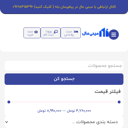
کانال ارتباطی با مینی مال در پیام‌رسان بله ( کلیک کنید) 09218315396
ست
ورود/
سبد
روتختی
ثبت نام
خرید
جستجو کن
فیلتر قیمت
4,760,000
تومان
—
8,990,000
تومان