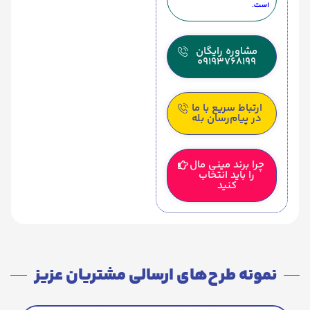
است.
مشاوره رایگان
09193768199
ارتباط سریع با ما
در پیام‌رسان بله
چرا برند مینی مال
را باید انتخاب
کنید
نمونه طرح‌های ارسالی مشتریان عزیز