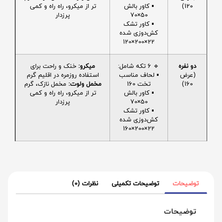
120)
▪️ کاور بالش
تر از میکرو، راه راه و کمی
50×70
پرزدار
▪️ کاور تشک
کش‌دوزی شده
22×200×120
دو نفره
🔹 6 تکه شامل:
میکرو:
خنک و راحت برای
(عرض
▪️ لحاف مناسب
استفاده روزمره در اقلیم گرم
160)
تخت 160
مخمل ولوت:
مخمل نازک، گرم
▪️ کاور بالش
تر از میکرو، راه راه و کمی
50×70
پرزدار
▪️ کاور تشک
کش‌دوزی شده
22×200×160
توضیحات
توضیحات تکمیلی
نظرات (0)
توضیحات