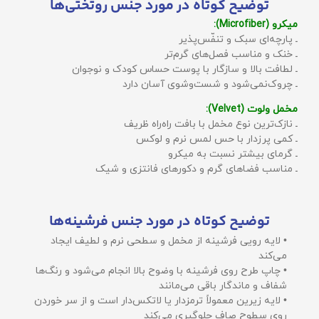
توضیح کوتاه در مورد جنس روتختی‌ها
میکرو (Microfiber):
ـ پارچه‌ای سبک و تنفّس‌پذیر
ـ خنک و مناسب فصل‌های گرم‌تر
ـ لطافت بالا و سازگار با پوست حساس کودک و نوجوان
ـ چروک‌نمی‌شود و شست‌وشوی آسان دارد
مخمل ولوت (Velvet):
ـ نازک‌ترین نوع مخمل با بافت راه‌راه ظریف
ـ کمی پرزدار با حس لمس نرم و لوکس
ـ گرمای بیشتر نسبت به میکرو
ـ مناسب فضاهای گرم و دکورهای فانتزی و شیک
توضیح کوتاه در مورد جنس فرشینه‌ها
• لایه رویی فرشینه از مخمل و سطحی نرم و لطیف ایجاد
می‌کند
• چاپ طرح روی فرشینه با وضوح بالا انجام می‌شود و رنگ‌ها
شفاف و ماندگار باقی می‌مانند
• لایه زیرین معمولاً ترمزدار یا لاتکس‌دار است و از سر خوردن
روی سطوح صاف جلوگیری می‌کند