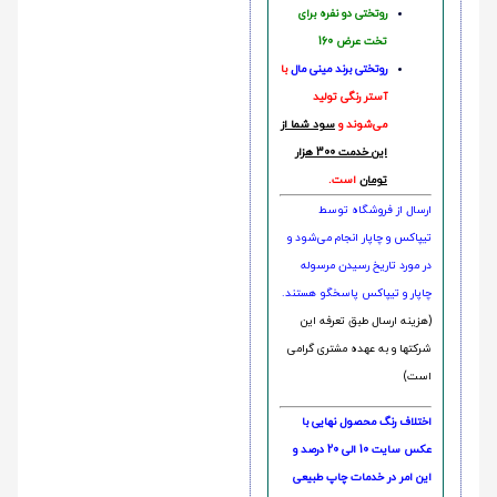
روتختی دو نفره برای
تخت عرض 160
روتختی‌
برند مینی مال
با
آستر رنگی تولید
می‌شوند و
سود شما از
این خدمت 300 هزار
تومان
است.
ارسال از فروشگاه توسط
تیپاکس و چاپار انجام می‌شود و
در مورد تاریخ رسیدن مرسوله
چاپار و تیپاکس پاسخگو هستند.
(هزینه ارسال طبق تعرفه این
شرکتها و به عهده مشتری گرامی
است)
اختلاف رنگ محصول نهایی با
عکس سایت 10 الی 20 درصد و
این امر در خدمات چاپ طبیعی