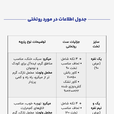
جدول اطلاعات در مورد روتختی
سایز
جزئیات ست
توضیحات نوع پارچه
تخت
روتختی
یک نفره
🔹 4 تکه شامل:
میکرو:
سبک، خنک، مناسب
(عرض
▪️ لحاف مناسب
مناطق گرم، ایده‌آل برای کودک
90)
تخت 90
و نوجوان
▪️ کاور بالش
مخمل ولوت:
مخمل نازک، گرم
50×70
تر از میکرو، راه راه و کمی
▪️ کاور تشک
پرزدار
کش‌دوزی شده
22×200×90
یک و
🔹 4 تکه شامل:
میکرو:
تهویه خوب، مناسب
نیم نفره
▪️ لحاف مناسب
اتاق‌های کم‌حرارت
(عرض
تخت 120
مخمل ولوت:
مخمل نازک، گرم