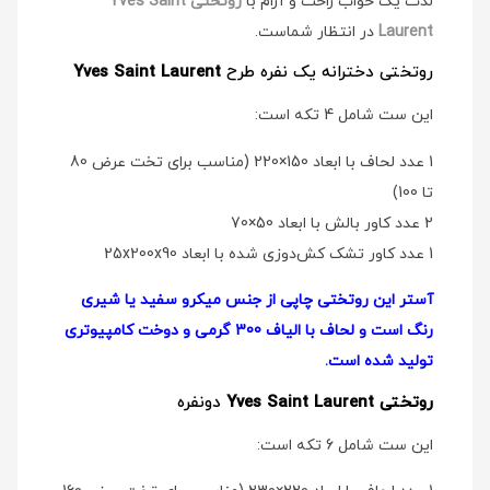
لذت یک خواب راحت و آرام با
روتختی Yves Saint
Laurent
در انتظار شماست.
روتختی دخترانه یک نفره طرح
Yves Saint Laurent
این ست شامل 4 تکه است:
1 عدد لحاف با ابعاد 150×220 (مناسب برای تخت عرض 80
تا 100)
2 عدد کاور بالش با ابعاد 50×70
1 عدد کاور تشک کش‌دوزی شده با ابعاد 25x200x90
آستر این روتختی چاپی از جنس میکرو سفید یا شیری
رنگ است و لحاف با الیاف 300 گرمی و دوخت کامپیوتری
تولید شده است.
روتختی Yves Saint Laurent
دو‌نفره
این ست شامل 6 تکه است: