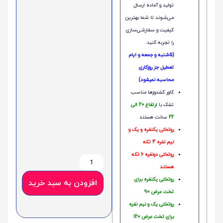
تولید و آماده ارسال
می‌شوند تا شما بهترین
کیفیت و سفارشی‌سازی
را تجربه کنید.
(5شنبه و جمعه و ایام
تعطیل جز روزکاری
محاسبه نمیشود)
کاور کشدوزها مناسب
تشک با ا
رتفاع 20 الی
22
سانت هستند
روتختی یکنفره و یک و
نیم نفره 4 تکه
روتختی دونفره 6 تکه
هستند
روتختی یکنفره برای
افزودن به سبد خرید
تخت عرض 90
روتختی یک و نیم نفره
برای تخت عرض 120