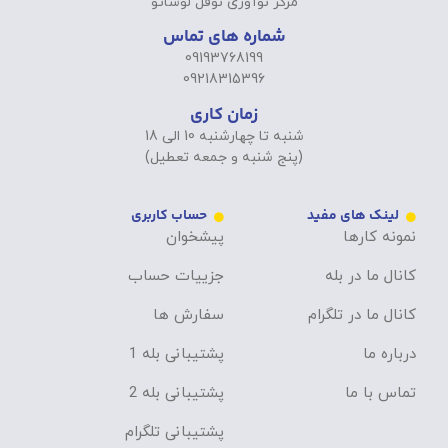
مرکز نوآوری نوفل لوشاتو
شماره های تماس
09193768199
09218315396
زمان کاری
شنبه تا چهارشنبه 10 الی 18
(پنج شنبه و جمعه تعطیل)
لینک های مفید
حساب کاربری
نمونه کارها
پیشخوان
کانال ما در بله
جزییات حساب
کانال ما در تلگرام
سفارش ها
درباره ما
پشتیبانی بله 1
تماس با ما
پشتیبانی بله 2
پشتیبانی تلگرام