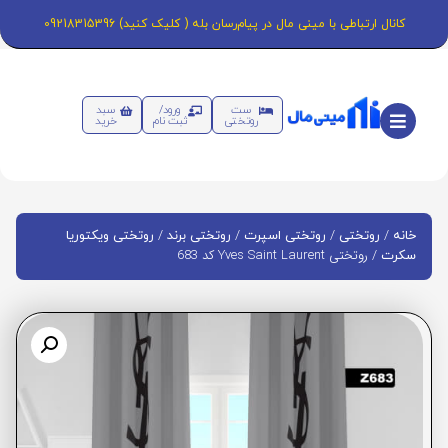
کانال ارتباطی با مینی مال در پیام‌رسان بله ( کلیک کنید) 09218315396
ست
ورود/
سبد
روتختی
ثبت نام
خرید
/
/
/
/
خانه
روتختی
روتختی اسپرت
روتختی برند
روتختی ویکتوریا
/ روتختی Yves Saint Laurent کد 683
سکرت