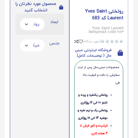
محصول مورد نظرتان را
انتخاب کنید
روتختی Yves Saint
Laurent کد 683
ابعاد
Yves Saint Laurent
bedspread code 683
(بدون دیدگاه)





جنس
فروشگاه اینترنتی مینی
مال { توضیحات کامل}
محصولات مینی‌ مال پس از ثبت
سفارش، با دقت و کیفیت بالا
طی:
روتختی یکنفره و پرده و
تابلو 10 الی 12 روزکاری
روتختی یک و نیم نفره و
دونفره 14 الی 16 روزکاری
فرشینه و کاور فرش تا
4 هفته کاری