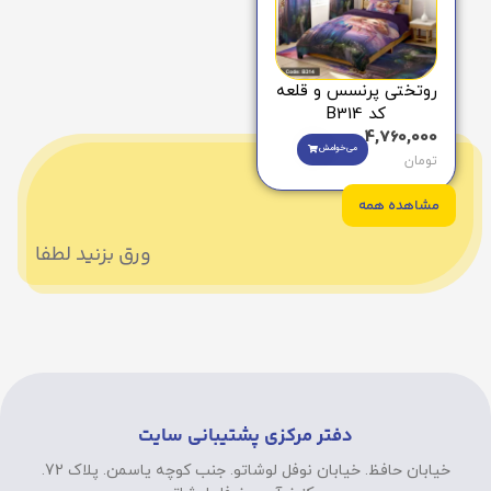
روتختی پرنسس و قلعه
کد B314
4,760,000
می‌خوامش
تومان
مشاهده همه
ورق بزنید لطفا
دفتر مرکزی پشتیبانی سایت
خیابان حافظ. خیابان نوفل لوشاتو. جنب کوچه یاسمن. پلاک 72.