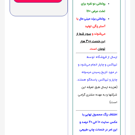
روتختی دو نفره برای
تخت عرض 160
روتختی‌
برند مینی مال
با
آستر رنگی تولید
می‌شوند و
سود شما از
این خدمت 300 هزار
تومان
است.
ارسال از فروشگاه توسط
تیپاکس و چاپار انجام می‌شود و
در مورد تاریخ رسیدن مرسوله
چاپار و تیپاکس پاسخگو هستند.
(هزینه ارسال طبق تعرفه این
شرکتها و به عهده مشتری گرامی
است)
اختلاف رنگ محصول نهایی با
عکس سایت 10 الی 20 درصد و
این امر در خدمات چاپ طبیعی