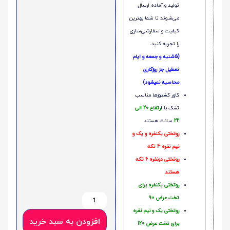
تولید و آماده ارسال
می‌شوند تا شما بهترین
کیفیت و سفارشی‌سازی
را تجربه کنید.
(5شنبه و جمعه و ایام
تعطیل جز روزکاری
محاسبه نمیشود)
کاور کشدوزها مناسب
تشک با ا
رتفاع 20 الی
22
سانت هستند
روتختی یکنفره و یک و
نیم نفره 4 تکه
روتختی دونفره 6 تکه
هستند
روتختی یکنفره برای
تخت عرض 90
روتختی یک و نیم نفره
افزودن به سبد خرید
برای تخت عرض 120