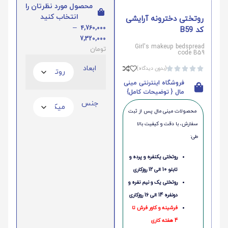
محصول مورد نظرتان را
انتخاب کنید
روتختی دخترونه آرایشی
–
4,760,000
کد B59
7,320,000
Girl's makeup bedspread
تومان
code B59
ابعاد
(بدون دیدگاه)





فروشگاه اینترنتی مینی
مال { توضیحات کامل}
جنس
محصولات مینی‌ مال پس از ثبت
سفارش، با دقت و کیفیت بالا
طی:
روتختی یکنفره و پرده و
تابلو 10 الی 12 روزکاری
روتختی یک و نیم نفره و
دونفره 14 الی 16 روزکاری
فرشینه و کاور فرش تا
4 هفته کاری