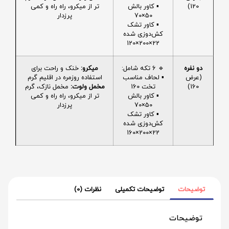
120)
▪️ کاور بالش
تر از میکرو، راه راه و کمی
50×70
پرزدار
▪️ کاور تشک
کش‌دوزی شده
22×200×120
دو نفره
🔹 6 تکه شامل:
میکرو:
خنک و راحت برای
(عرض
▪️ لحاف مناسب
استفاده روزمره در اقلیم گرم
160)
تخت 160
مخمل ولوت:
مخمل نازک، گرم
▪️ کاور بالش
تر از میکرو، راه راه و کمی
50×70
پرزدار
▪️ کاور تشک
کش‌دوزی شده
22×200×160
توضیحات
توضیحات تکمیلی
نظرات (0)
توضیحات