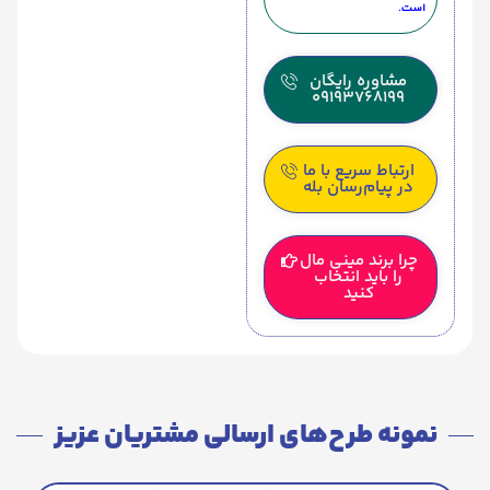
است.
مشاوره رایگان
09193768199
ارتباط سریع با ما
در پیام‌رسان بله
چرا برند مینی مال
را باید انتخاب
کنید
نمونه طرح‌های ارسالی مشتریان عزیز