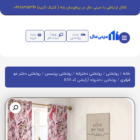
کانال ارتباطی با مینی مال در پیام‌رسان بله ( کلیک کنید) 09218315396
ست
ورود/
سبد
روتختی
ثبت نام
خرید
/
/
/
/
خانه
روتختی
روتختی دخترانه
روتختی پرنسس
روتختی دختر مو
/ روتختی دخترونه آرایشی کد B59
فرفری