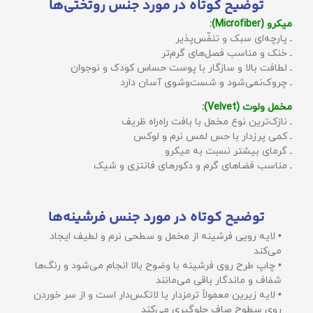
توضیح کوتاه در مورد جنس روتختی‌ها
میکرو (Microfiber):
ـ پارچه‌ای سبک و تنفّس‌پذیر
ـ خنک و مناسب فصل‌های گرم‌تر
ـ لطافت بالا و سازگار با پوست حساس کودک و نوجوان
ـ چروک‌نمی‌شود و شست‌وشوی آسان دارد
مخمل ولوت (Velvet):
ـ نازک‌ترین نوع مخمل با بافت راه‌راه ظریف
ـ کمی پرزدار با حس لمس نرم و لوکس
ـ گرمای بیشتر نسبت به میکرو
ـ مناسب فضاهای گرم و دکورهای فانتزی و شیک
توضیح کوتاه در مورد جنس فرشینه‌ها
• لایه رویی فرشینه از مخمل و سطحی نرم و لطیف ایجاد
می‌کند
• چاپ طرح روی فرشینه با وضوح بالا انجام می‌شود و رنگ‌ها
شفاف و ماندگار باقی می‌مانند
• لایه زیرین معمولاً ترمزدار یا لاتکس‌دار است و از سر خوردن
روی سطوح صاف جلوگیری می‌کند