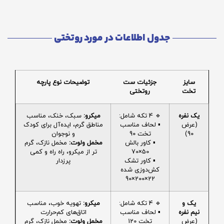
جدول اطلاعات در مورد روتختی
سایز
جزئیات ست
توضیحات نوع پارچه
تخت
روتختی
یک نفره
🔹 4 تکه شامل:
میکرو:
سبک، خنک، مناسب
(عرض
▪️ لحاف مناسب
مناطق گرم، ایده‌آل برای کودک
90)
تخت 90
و نوجوان
▪️ کاور بالش
مخمل ولوت:
مخمل نازک، گرم
50×70
تر از میکرو، راه راه و کمی
▪️ کاور تشک
پرزدار
کش‌دوزی شده
22×200×90
یک و
🔹 4 تکه شامل:
میکرو:
تهویه خوب، مناسب
نیم نفره
▪️ لحاف مناسب
اتاق‌های کم‌حرارت
(عرض
تخت 120
مخمل ولوت:
مخمل نازک، گرم