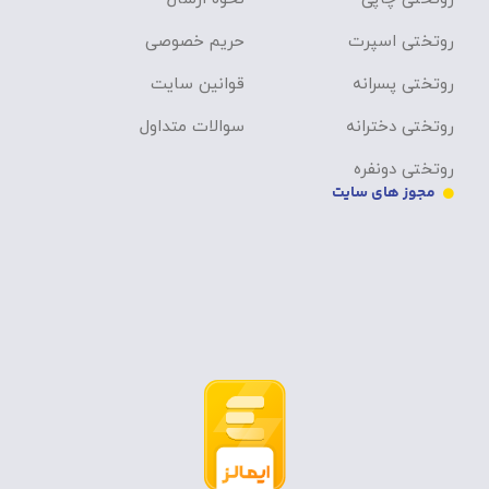
روتختی اسپرت
حریم خصوصی
روتختی پسرانه
قوانین سایت
روتختی دخترانه
سوالات متداول
روتختی دونفره
مجوز های سایت