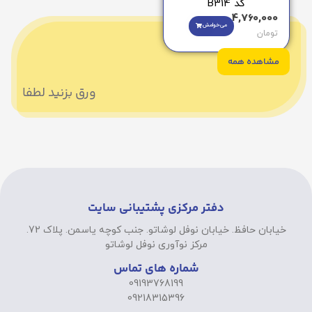
کد B314
4,760,000
می‌خوامش
تومان
مشاهده همه
ورق بزنید لطفا
دفتر مرکزی پشتیبانی سایت
خیابان حافظ. خیابان نوفل لوشاتو. جنب کوچه یاسمن. پلاک 72.
مرکز نوآوری نوفل لوشاتو
شماره های تماس
09193768199
09218315396