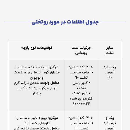
جدول اطلاعات در مورد روتختی
سایز
جزئیات ست
توضیحات نوع پارچه
تخت
روتختی
یک نفره
🔹 4 تکه شامل:
میکرو:
سبک، خنک، مناسب
(عرض
▪️ لحاف مناسب
مناطق گرم، ایده‌آل برای کودک
90)
تخت 90
و نوجوان
▪️ کاور بالش
مخمل ولوت:
مخمل نازک، گرم
50×70
تر از میکرو، راه راه و کمی
▪️ کاور تشک
پرزدار
کش‌دوزی شده
22×200×90
یک و
🔹 4 تکه شامل:
میکرو:
تهویه خوب، مناسب
نیم نفره
▪️ لحاف مناسب
اتاق‌های کم‌حرارت
(عرض
تخت 120
مخمل ولوت:
مخمل نازک، گرم