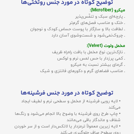
توضیح کوتاه در مورد جنس روتختی‌ها
میکرو (Microfiber):
ـ پارچه‌ای سبک و تنفّس‌پذیر
ـ خنک و مناسب فصل‌های گرم‌تر
ـ لطافت بالا و سازگار با پوست حساس کودک و نوجوان
ـ چروک‌نمی‌شود و شست‌وشوی آسان دارد
مخمل ولوت (Velvet):
ـ نازک‌ترین نوع مخمل با بافت راه‌راه ظریف
ـ کمی پرزدار با حس لمس نرم و لوکس
ـ گرمای بیشتر نسبت به میکرو
ـ مناسب فضاهای گرم و دکورهای فانتزی و شیک
توضیح کوتاه در مورد جنس فرشینه‌ها
• لایه رویی فرشینه از مخمل و سطحی نرم و لطیف ایجاد
می‌کند
• چاپ طرح روی فرشینه با وضوح بالا انجام می‌شود و رنگ‌ها
شفاف و ماندگار باقی می‌مانند
• لایه زیرین معمولاً ترمزدار یا لاتکس‌دار است و از سر خوردن
روی سطوح صاف جلوگیری می‌کند