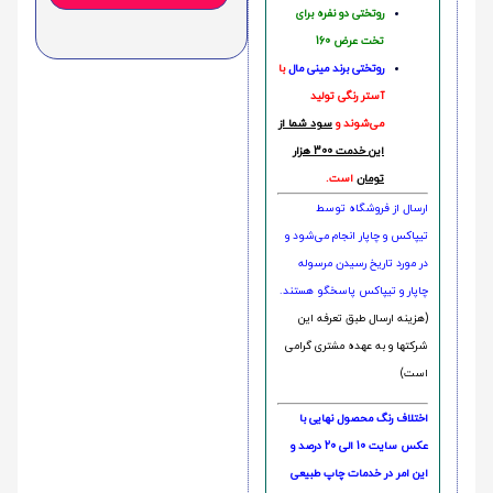
روتختی دو نفره برای
تخت عرض 160
روتختی‌
برند مینی مال
با
آستر رنگی تولید
می‌شوند و
سود شما از
این خدمت 300 هزار
تومان
است.
ارسال از فروشگاه توسط
تیپاکس و چاپار انجام می‌شود و
در مورد تاریخ رسیدن مرسوله
چاپار و تیپاکس پاسخگو هستند.
(هزینه ارسال طبق تعرفه این
شرکتها و به عهده مشتری گرامی
است)
اختلاف رنگ محصول نهایی با
عکس سایت 10 الی 20 درصد و
این امر در خدمات چاپ طبیعی