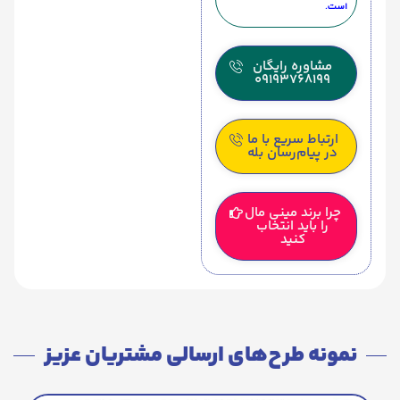
است.
مشاوره رایگان
09193768199
ارتباط سریع با ما
در پیام‌رسان بله
چرا برند مینی مال
را باید انتخاب
کنید
نمونه طرح‌های ارسالی مشتریان عزیز