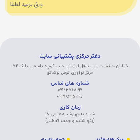
ورق بزنید لطفا
دفتر مرکزی پشتیبانی سایت
خیابان حافظ. خیابان نوفل لوشاتو. جنب کوچه یاسمن. پلاک 72.
مرکز نوآوری نوفل لوشاتو
شماره های تماس
09193768199
09218315396
زمان کاری
شنبه تا چهارشنبه 10 الی 18
(پنج شنبه و جمعه تعطیل)
لینک های مفید
حساب کاربری