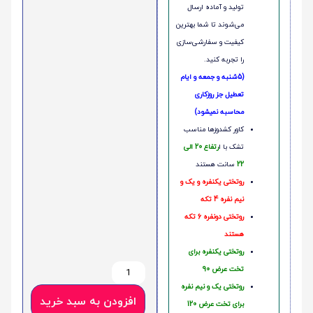
تولید و آماده ارسال
می‌شوند تا شما بهترین
کیفیت و سفارشی‌سازی
را تجربه کنید.
(5شنبه و جمعه و ایام
تعطیل جز روزکاری
محاسبه نمیشود)
کاور کشدوزها مناسب
تشک با ا
رتفاع 20 الی
22
سانت هستند
روتختی یکنفره و یک و
نیم نفره 4 تکه
روتختی دونفره 6 تکه
هستند
روتختی یکنفره برای
تخت عرض 90
روتختی یک و نیم نفره
افزودن به سبد خرید
برای تخت عرض 120