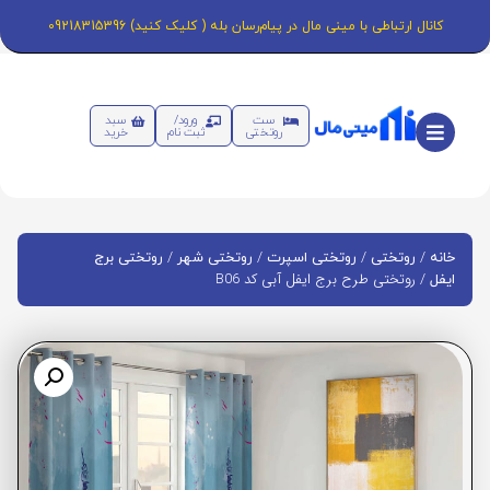
کانال ارتباطی با مینی مال در پیام‌رسان بله ( کلیک کنید) 09218315396
ست
ورود/
سبد
روتختی
ثبت نام
خرید
/
/
/
/
خانه
روتختی
روتختی اسپرت
روتختی شهر
روتختی برج
/ روتختی طرح برج ایفل آبی کد B06
ایفل