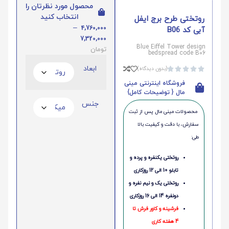
محصول مورد نظرتان را
انتخاب کنید
روتختی طرح برج ایفل
–
4,760,000
آبی کد B06
7,320,000
Blue Eiffel Tower design
تومان
bedspread code B06
ابعاد
(بدون دیدگاه)





فروشگاه اینترنتی مینی
مال { توضیحات کامل}
جنس
محصولات مینی‌ مال پس از ثبت
سفارش، با دقت و کیفیت بالا
طی:
روتختی یکنفره و پرده و
تابلو 10 الی 12 روزکاری
روتختی یک و نیم نفره و
دونفره 14 الی 16 روزکاری
فرشینه و کاور فرش تا
4 هفته کاری