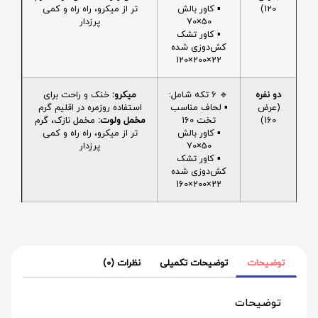
120)
▪️ کاور بالش
تر از میکرو، راه راه و کمی
50×70
پرزدار
▪️ کاور تشک
کش‌دوزی شده
22×200×120
دو نفره
🔹 6 تکه شامل:
میکرو:
خنک و راحت برای
(عرض
▪️ لحاف مناسب
استفاده روزمره در اقلیم گرم
160)
تخت 160
مخمل ولوت:
مخمل نازک، گرم
▪️ کاور بالش
تر از میکرو، راه راه و کمی
50×70
پرزدار
▪️ کاور تشک
کش‌دوزی شده
22×200×160
توضیحات
توضیحات تکمیلی
نظرات (0)
توضیحات