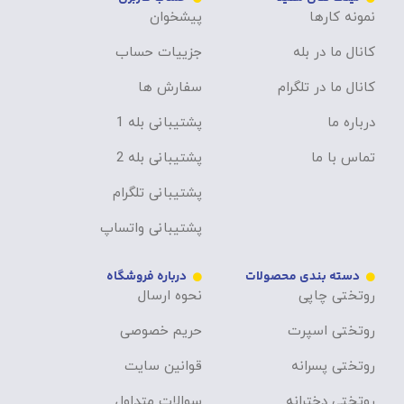
نمونه کارها
پیشخوان
کانال ما در بله
جزییات حساب
کانال ما در تلگرام
سفارش ها
درباره ما
پشتیبانی بله 1
تماس با ما
پشتیبانی بله 2
پشتیبانی تلگرام
پشتیبانی واتساپ
دسته بندی محصولات
درباره فروشگاه
روتختی چاپی
نحوه ارسال
روتختی اسپرت
حریم خصوصی
روتختی پسرانه
قوانین سایت
روتختی دخترانه
سوالات متداول