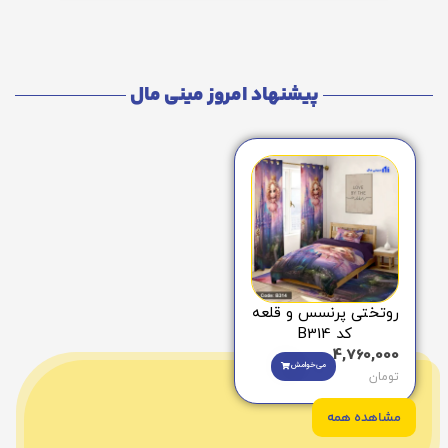
پیشنهاد امروز مینی مال
روتختی پرنسس و قلعه
کد B314
4,760,000
می‌خوامش
تومان
مشاهده همه