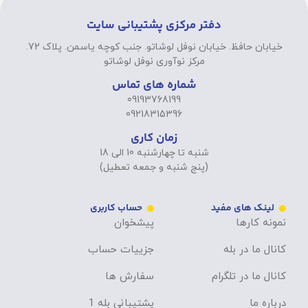
دفتر مرکزی پشتیبانی سایت
خیابان حافظ. خیابان نوفل لوشاتو. جنب کوچه یاسمن. پلاک 72.
مرکز نوآوری نوفل لوشاتو
شماره های تماس
09193768199
09218315396
زمان کاری
شنبه تا چهارشنبه 10 الی 18
(پنج شنبه و جمعه تعطیل)
لینک های مفید
حساب کاربری
نمونه کارها
پیشخوان
کانال ما در بله
جزییات حساب
کانال ما در تلگرام
سفارش ها
درباره ما
پشتیبانی بله 1