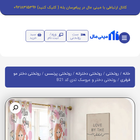
کانال ارتباطی با مینی مال در پیام‌رسان بله ( کلیک کنید) 09218315396
ست
ورود/
سبد
روتختی
ثبت نام
خرید
/
/
/
/
خانه
روتختی
روتختی دخترانه
روتختی پرنسس
روتختی دختر مو
/ روتختی دختر و عروسک تدی کد B21
فرفری