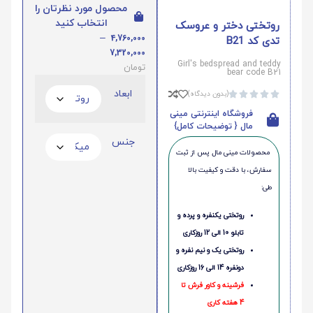
محصول مورد نظرتان را
انتخاب کنید
روتختی دختر و عروسک
–
4,760,000
تدی کد B21
7,320,000
Girl's bedspread and teddy
تومان
bear code B21
ابعاد
(بدون دیدگاه)





فروشگاه اینترنتی مینی
مال { توضیحات کامل}
جنس
محصولات مینی‌ مال پس از ثبت
سفارش، با دقت و کیفیت بالا
طی:
روتختی یکنفره و پرده و
تابلو 10 الی 12 روزکاری
روتختی یک و نیم نفره و
دونفره 14 الی 16 روزکاری
فرشینه و کاور فرش تا
4 هفته کاری