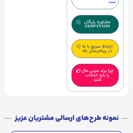
است.
مشاوره رایگان
09193768199
ارتباط سریع با ما
در پیام‌رسان بله
چرا برند مینی مال
را باید انتخاب
کنید
نمونه طرح‌های ارسالی مشتریان عزیز