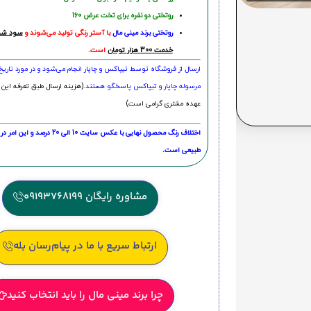
روتختی دو نفره برای تخت عرض 160
روتختی‌
برند مینی مال
با آستر رنگی تولید می‌شوند و
سود شما
خدمت 300 هزار تومان
است.
ارسال از فروشگاه توسط تیپاکس و چاپار انجام می‌شود و در مورد تاری
مرسوله چاپار و تیپاکس پاسخگو هستند.
(هزینه ارسال طبق تعرفه این 
عهده مشتری گرامی است)
اختلاف رنگ محصول نهایی با عکس سایت 10 الی 
طبیعی است.
مشاوره رایگان 09193768199
ارتباط سریع با ما در پیام‌رسان بله
چرا برند مینی مال را باید انتخاب کنید