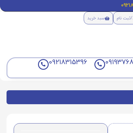
/ثبت نام
سبد خرید
09218315396
09193768