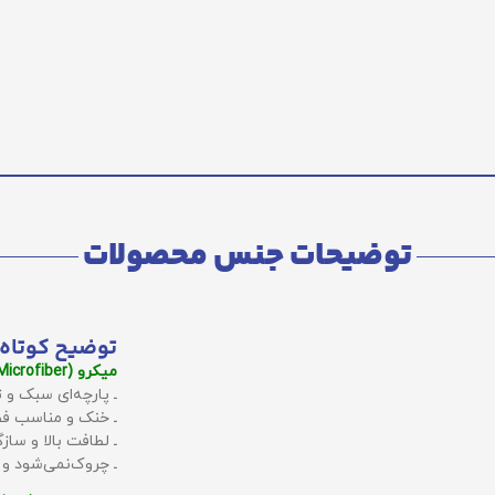
توضیحات جنس محصولات
توضیح کوتاه 
میکرو (Microfiber):
ـ پارچه‌ای سبک و ت
ـ خنک و مناسب فص
ـ لطافت بالا و سا
ـ چروک‌نمی‌شود و