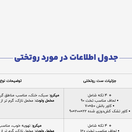
جدول اطلاعات در مورد روتختی
جزئیات ست روتختی
توضیحات نوع 
🔹 4 تکه شامل:
میکرو:
سبک، خنک، مناسب مناطق گرم، 
▪️ لحاف مناسب تخت 90
مخمل ولوت:
مخمل نازک، گرم تر از م
▪️ کاور بالش 50×70
▪️ کاور تشک کش‌دوزی شده 22×200×90
🔹 4 تکه شامل:
میکرو:
تهویه خوب، مناسب ا
▪️ لحاف مناسب تخت 120
مخمل ولوت:
مخمل نازک، گرم تر از م