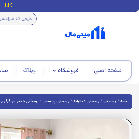
کانال ا
صفحه اصلی
فروشگاه
وبلاگ
تماس
/
/
/
/
/
خانه
روتختی
روتختی دخترانه
روتختی پرنسس
روتختی دختر مو فرفری