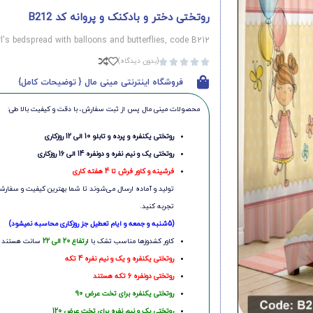
روتختی دختر و بادکنک و پروانه کد B212
rl's bedspread with balloons and butterflies, code B212
(بدون دیدگاه)





فروشگاه اینترنتی مینی مال { توضیحات کامل}
محصولات مینی‌ مال پس از ثبت سفارش، با دقت و کیفیت بالا طی:
روتختی یکنفره و پرده و تابلو 10 الی 12 روزکاری
روتختی یک و نیم نفره و دونفره 14 الی 16 روزکاری
فرشینه و کاور فرش تا 4 هفته کاری
تولید و آماده ارسال می‌شوند تا شما بهترین کیفیت و سفارشی
تجربه کنید.
(5شنبه و جمعه و ایام تعطیل جز روزکاری محاسبه نمیشود)
کاور کشدوزها مناسب تشک با ا
رتفاع 20 الی 22
سانت هستند
روتختی یکنفره و یک و نیم نفره 4 تکه
روتختی دونفره 6 تکه هستند
روتختی یکنفره برای تخت عرض 90
روتختی یک و نیم نفره برای تخت عرض 120