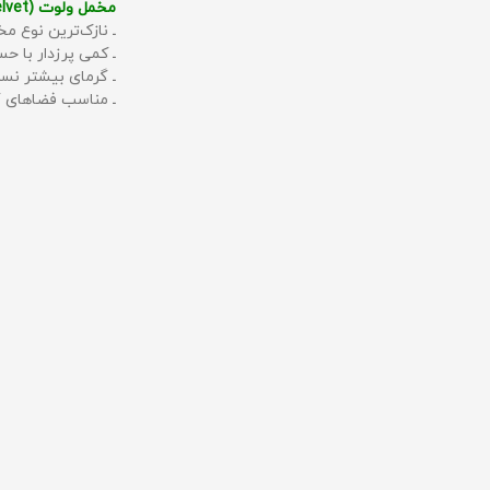
مخمل ولوت (Velvet):
ـ نازک‌ترین نوع مخ
ـ کمی پرزدار با 
ـ گرمای بیشتر نس
ـ مناسب فضاهای گ