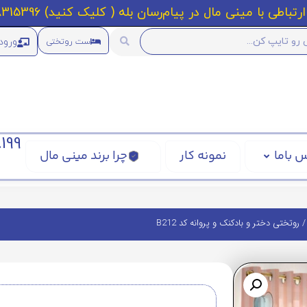
رتباطی با مینی مال در پیام‌رسان بله ( کلیک کنید) 09218315396
ورود
ست روتختی
199
 باما
نمونه کار
چرا برند مینی مال
 روتختی دختر و بادکنک و پروانه کد B212