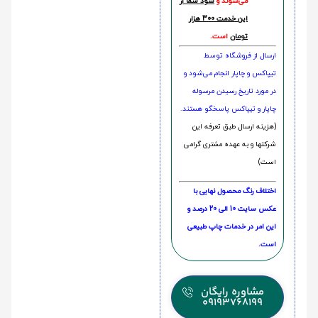
می‌شوند و
سود شما از
این خدمت 300 هزار
تومان
است.
ارسال از فروشگاه توسط
تیپاکس و چاپار انجام می‌شود و
در مورد تاریخ رسیدن مرسوله
چاپار و تیپاکس پاسخگو هستند.
(هزینه ارسال طبق تعرفه این
شرکتها و به عهده مشتری گرامی
است)
اختلاف رنگ محصول نهایی با
عکس سایت 10 الی 20 درصد و
این امر در خدمات چاپ طبیعی
است.
مشاوره رایگان
09193768199