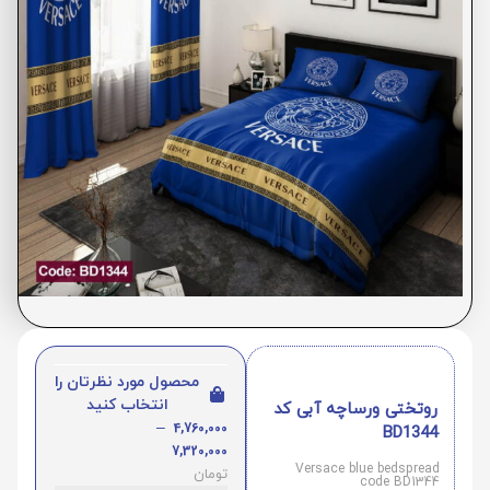
محصول مورد نظرتان را
انتخاب کنید
روتختی ورساچه آبی کد
–
4,760,000
BD1344
7,320,000
Versace blue bedspread
تومان
code BD1344