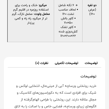
دو نفره
🔹 6 تکه شامل:
میکرو:
خنک و راحت برای
(عرض
▪️ لحاف مناسب
استفاده روزمره در اقلیم گرم
160)
تخت 160
مخمل ولوت:
مخمل نازک، گرم
▪️ کاور بالش
تر از میکرو، راه راه و کمی
50×70
پرزدار
▪️ کاور تشک
کش‌دوزی شده
22×200×160
توضیحات
توضیحات تکمیلی
نظرات (0)
توضیحات
خرید روتختی ورساچه آبی از مینی‌مال، انتخابی لوکس و
شیک برای افرادی است که به دکوراسیون‌های کلاسیک و
مجلل علاقه دارند. این روتختی با طراحی الهام‌گرفته از
الگوهای زیبای ورساچه، فضایی خاص و با اصالت را به اتاق