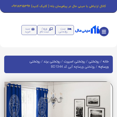
کانال ارتباطی با مینی مال در پیام‌رسان بله ( کلیک کنید) 09218315396
ست
ورود/
سبد
روتختی
ثبت نام
خرید
/
/
/
/
خانه
روتختی
روتختی اسپرت
روتختی برند
روتختی
/ روتختی ورساچه آبی کد BD1344
ورساچه