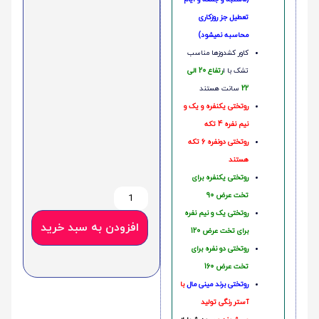
تعطیل جز روزکاری
محاسبه نمیشود)
کاور کشدوزها مناسب
تشک با ا
رتفاع 20 الی
22
سانت هستند
روتختی یکنفره و یک و
نیم نفره 4 تکه
روتختی دونفره 6 تکه
هستند
روتختی یکنفره برای
تخت عرض 90
روتختی یک و نیم نفره
افزودن به سبد خرید
برای تخت عرض 120
روتختی دو نفره برای
تخت عرض 160
روتختی‌
برند مینی مال
با
آستر رنگی تولید