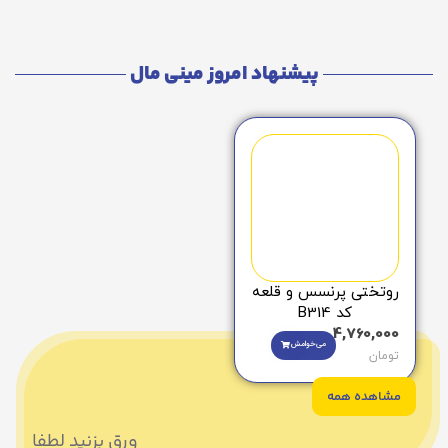
پیشنهاد امروز مینی مال
روتختی پرنسس و قلعه
کد B314
4,760,000
می‌خوامش
تومان
مشاهده همه
ورق بزنید لطفا