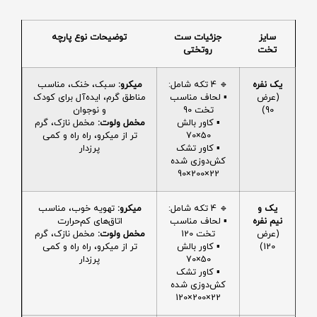
سایز
جزئیات ست
توضیحات نوع پارچه
تخت
روتختی
یک نفره
🔹 4 تکه شامل:
میکرو:
سبک، خنک، مناسب
(عرض
▪️ لحاف مناسب
مناطق گرم، ایده‌آل برای کودک
90)
تخت 90
و نوجوان
▪️ کاور بالش
مخمل ولوت:
مخمل نازک، گرم
50×70
تر از میکرو، راه راه و کمی
▪️ کاور تشک
پرزدار
کش‌دوزی شده
22×200×90
یک و
🔹 4 تکه شامل:
میکرو:
تهویه خوب، مناسب
نیم نفره
▪️ لحاف مناسب
اتاق‌های کم‌حرارت
(عرض
تخت 120
مخمل ولوت:
مخمل نازک، گرم
120)
▪️ کاور بالش
تر از میکرو، راه راه و کمی
50×70
پرزدار
▪️ کاور تشک
کش‌دوزی شده
22×200×120