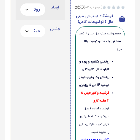
ابعاد
(بدون دیدگاه)





فروشگاه اینترنتی مینی
مال { توضیحات کامل}
جنس
محصولات مینی‌ مال پس از ثبت
سفارش، با دقت و کیفیت بالا
طی:
روتختی یکنفره و پرده و
تابلو 10 الی 12 روزکاری
روتختی یک و نیم نفره و
دونفره 14 الی 16 روزکاری
فرشینه و کاور فرش تا
4 هفته کاری
تولید و آماده ارسال
می‌شوند تا شما بهترین
کیفیت و سفارشی‌سازی
را تجربه کنید.
(5شنبه و جمعه و ایام