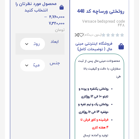
محصول مورد نظرتان را
انتخاب کنید
روتختی ورساچه کد 448
–
4,760,000
Versace bedspread code
7,320,000
448
تومان
(بدون دیدگاه)





ابعاد
فروشگاه اینترنتی مینی
مال { توضیحات کامل}
محصولات مینی‌ مال پس از ثبت
جنس
سفارش، با دقت و کیفیت بالا
طی:
روتختی یکنفره و پرده و
تابلو 10 الی 12 روزکاری
روتختی یک و نیم نفره و
دونفره 14 الی 16 روزکاری
فرشینه و کاور فرش تا
4 هفته کاری
تولید و آماده ارسال