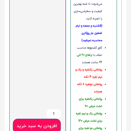
می‌شوند تا شما بهترین
کیفیت و سفارشی‌سازی
را تجربه کنید.
(5شنبه و جمعه و ایام
تعطیل جز روزکاری
محاسبه نمیشود)
کاور کشدوزها مناسب
تشک با ا
رتفاع 20 الی
22
سانت هستند
روتختی یکنفره و یک و
نیم نفره 4 تکه
روتختی دونفره 6 تکه
هستند
روتختی یکنفره برای
تخت عرض 90
روتختی یک و نیم نفره
برای تخت عرض 120
افزودن به سبد خرید
روتختی دو نفره برای