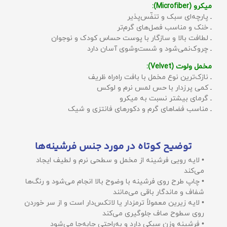
میکرو (Microfiber):
ـ پارچه‌ای سبک و تنفّس‌پذیر
ـ خنک و مناسب فصل‌های گرم‌تر
ـ لطافت بالا و سازگار با پوست حساس کودک و نوجوان
ـ چروک‌نمی‌شود و شست‌وشوی آسان دارد
مخمل ولوت (Velvet):
ـ نازک‌ترین نوع مخمل با بافت راه‌راه ظریف
ـ کمی پرزدار با حس لمس نرم و لوکس
ـ گرمای بیشتر نسبت به میکرو
ـ مناسب فضاهای گرم و دکورهای فانتزی و شیک
توضیح کوتاه در مورد جنس فرشینه‌ها
• لایه رویی فرشینه از مخمل و سطحی نرم و لطیف ایجاد
می‌کند
• چاپ طرح روی فرشینه با وضوح بالا انجام می‌شود و رنگ‌ها
شفاف و ماندگار باقی می‌مانند
• لایه زیرین معمولاً ترمزدار یا لاتکس‌دار است و از سر خوردن
روی سطوح صاف جلوگیری می‌کند
• فرشینه وزن سبکی دارد و به‌راحتی جابه‌جا می‌شود