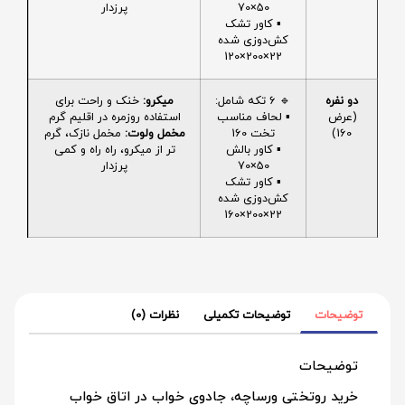
50×70
پرزدار
▪️ کاور تشک
کش‌دوزی شده
22×200×120
دو نفره
🔹 6 تکه شامل:
میکرو:
خنک و راحت برای
(عرض
▪️ لحاف مناسب
استفاده روزمره در اقلیم گرم
160)
تخت 160
مخمل ولوت:
مخمل نازک، گرم
▪️ کاور بالش
تر از میکرو، راه راه و کمی
50×70
پرزدار
▪️ کاور تشک
کش‌دوزی شده
22×200×160
توضیحات
توضیحات تکمیلی
نظرات (0)
توضیحات
خرید روتختی ورساچه، جادوی خواب در اتاق خواب