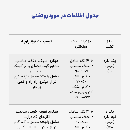
جدول اطلاعات در مورد روتختی
سایز
جزئیات ست
توضیحات نوع پارچه
تخت
روتختی
یک نفره
🔹 4 تکه شامل:
میکرو:
سبک، خنک، مناسب
(عرض
▪️ لحاف مناسب
مناطق گرم، ایده‌آل برای کودک
90)
تخت 90
و نوجوان
▪️ کاور بالش
مخمل ولوت:
مخمل نازک، گرم
50×70
تر از میکرو، راه راه و کمی
▪️ کاور تشک
پرزدار
کش‌دوزی شده
22×200×90
یک و
🔹 4 تکه شامل:
میکرو:
تهویه خوب، مناسب
نیم نفره
▪️ لحاف مناسب
اتاق‌های کم‌حرارت
(عرض
تخت 120
مخمل ولوت:
مخمل نازک، گرم
120)
▪️ کاور بالش
تر از میکرو، راه راه و کمی