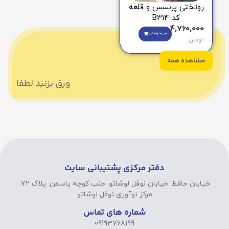
روتختی پرنسس و قلعه
کد B314
4,760,000
می‌خوامش
تومان
مشاهده همه
ورق بزنید لطفا
دفتر مرکزی پشتیبانی سایت
خیابان حافظ. خیابان نوفل لوشاتو. جنب کوچه یاسمن. پلاک 72.
مرکز نوآوری نوفل لوشاتو
شماره های تماس
09193768199