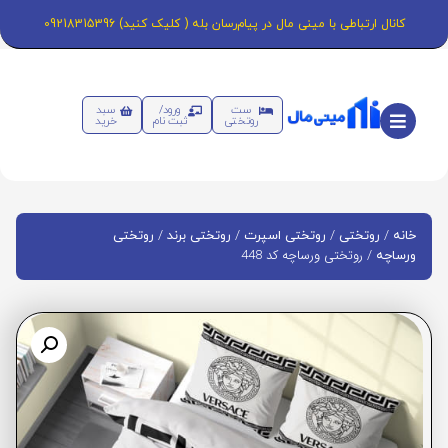
کانال ارتباطی با مینی مال در پیام‌رسان بله ( کلیک کنید) 09218315396
ست
ورود/
سبد
روتختی
ثبت نام
خرید
/
/
/
/
خانه
روتختی
روتختی اسپرت
روتختی برند
روتختی
/ روتختی ورساچه کد 448
ورساچه