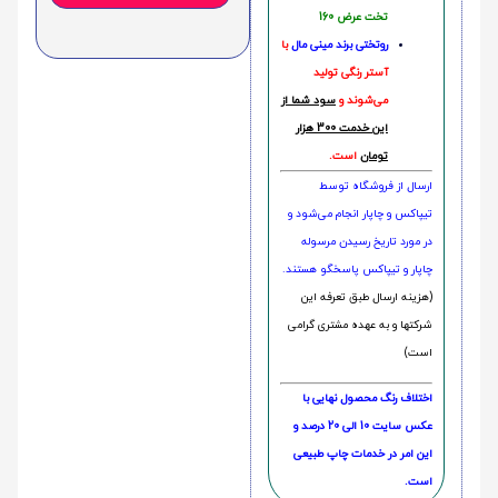
تخت عرض 160
روتختی‌
برند مینی مال
با
آستر رنگی تولید
می‌شوند و
سود شما از
این خدمت 300 هزار
تومان
است.
ارسال از فروشگاه توسط
تیپاکس و چاپار انجام می‌شود و
در مورد تاریخ رسیدن مرسوله
چاپار و تیپاکس پاسخگو هستند.
(هزینه ارسال طبق تعرفه این
شرکتها و به عهده مشتری گرامی
است)
اختلاف رنگ محصول نهایی با
عکس سایت 10 الی 20 درصد و
این امر در خدمات چاپ طبیعی
است.