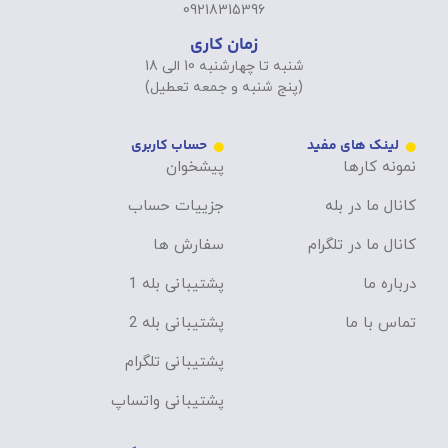
09218315396
زمان کاری
شنبه تا چهارشنبه 10 الی 18
(پنج شنبه و جمعه تعطیل)
لینک های مفید
حساب کاربری
نمونه کارها
پیشخوان
کانال ما در بله
جزییات حساب
کانال ما در تلگرام
سفارش ها
درباره ما
پشتیبانی بله 1
تماس با ما
پشتیبانی بله 2
پشتیبانی تلگرام
پشتیبانی واتساپ