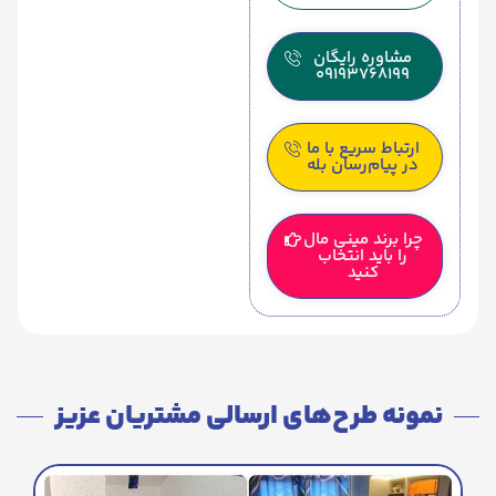
مشاوره رایگان
09193768199
ارتباط سریع با ما
در پیام‌رسان بله
چرا برند مینی مال
را باید انتخاب
کنید
نمونه طرح‌های ارسالی مشتریان عزیز