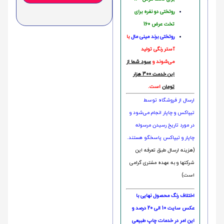
روتختی دو نفره برای
تخت عرض 160
روتختی‌
برند مینی مال
با
آستر رنگی تولید
می‌شوند و
سود شما از
این خدمت 300 هزار
تومان
است.
ارسال از فروشگاه توسط
تیپاکس و چاپار انجام می‌شود و
در مورد تاریخ رسیدن مرسوله
چاپار و تیپاکس پاسخگو هستند.
(هزینه ارسال طبق تعرفه این
شرکتها و به عهده مشتری گرامی
است)
اختلاف رنگ محصول نهایی با
عکس سایت 10 الی 20 درصد و
این امر در خدمات چاپ طبیعی