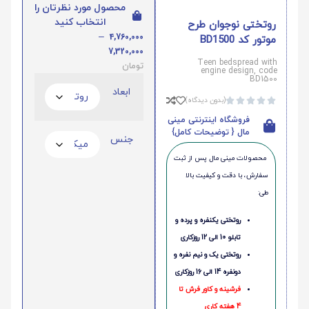
محصول مورد نظرتان را
انتخاب کنید
روتختی نوجوان طرح
–
4,760,000
موتور کد BD1500
7,320,000
Teen bedspread with
تومان
engine design, code
BD1500
ابعاد
(بدون دیدگاه)





فروشگاه اینترنتی مینی
مال { توضیحات کامل}
جنس
محصولات مینی‌ مال پس از ثبت
سفارش، با دقت و کیفیت بالا
طی:
روتختی یکنفره و پرده و
تابلو 10 الی 12 روزکاری
روتختی یک و نیم نفره و
دونفره 14 الی 16 روزکاری
فرشینه و کاور فرش تا
4 هفته کاری