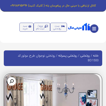
کانال ارتباطی با مینی مال در پیام‌رسان بله ( کلیک کنید) 09218315396
ست
ورود/
سبد
روتختی
ثبت نام
خرید
/
/
/ روتختی نوجوان طرح موتور کد
خانه
روتختی
روتختی پسرانه
BD1500