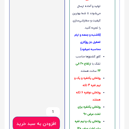
تولید و آماده ارسال
می‌شوند تا شما بهترین
کیفیت و سفارشی‌سازی
را تجربه کنید.
(5شنبه و جمعه و ایام
تعطیل جز روزکاری
محاسبه نمیشود)
کاور کشدوزها مناسب
تشک با ا
رتفاع 20 الی
22
سانت هستند
روتختی یکنفره و یک و
نیم نفره 4 تکه
روتختی دونفره 6 تکه
هستند
روتختی یکنفره برای
تخت عرض 90
روتختی یک و نیم نفره
افزودن به سبد خرید
برای تخت عرض 120