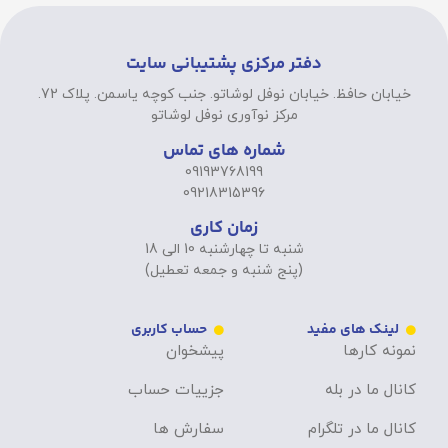
دفتر مرکزی پشتیبانی سایت
خیابان حافظ. خیابان نوفل لوشاتو. جنب کوچه یاسمن. پلاک 72.
مرکز نوآوری نوفل لوشاتو
شماره های تماس
09193768199
09218315396
زمان کاری
شنبه تا چهارشنبه 10 الی 18
(پنج شنبه و جمعه تعطیل)
لینک های مفید
حساب کاربری
نمونه کارها
پیشخوان
کانال ما در بله
جزییات حساب
کانال ما در تلگرام
سفارش ها