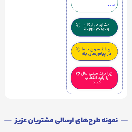
است.
مشاوره رایگان
09193768199
ارتباط سریع با ما
در پیام‌رسان بله
چرا برند مینی مال
را باید انتخاب
کنید
نمونه طرح‌های ارسالی مشتریان عزیز