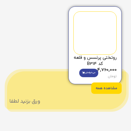
روتختی پرنسس و قلعه
کد B314
4,760,000
می‌خوامش
تومان
مشاهده همه
ورق بزنید لطفا