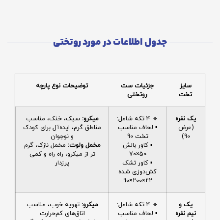
جدول اطلاعات در مورد روتختی
سایز
جزئیات ست
توضیحات نوع پارچه
تخت
روتختی
یک نفره
🔹 4 تکه شامل:
میکرو:
سبک، خنک، مناسب
(عرض
▪️ لحاف مناسب
مناطق گرم، ایده‌آل برای کودک
90)
تخت 90
و نوجوان
▪️ کاور بالش
مخمل ولوت:
مخمل نازک، گرم
50×70
تر از میکرو، راه راه و کمی
▪️ کاور تشک
پرزدار
کش‌دوزی شده
22×200×90
یک و
🔹 4 تکه شامل:
میکرو:
تهویه خوب، مناسب
نیم نفره
▪️ لحاف مناسب
اتاق‌های کم‌حرارت