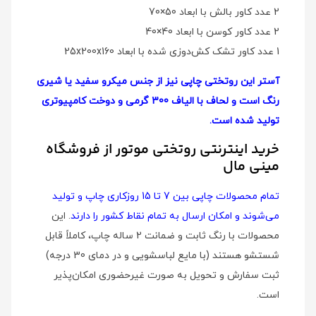
2 عدد کاور بالش با ابعاد 50×70
2 عدد کاور کوسن با ابعاد 40×40
1 عدد کاور تشک کش‌دوزی شده با ابعاد 25x200x160
آستر این روتختی چاپی نیز از جنس میکرو سفید یا شیری
رنگ است و لحاف با الیاف 300 گرمی و دوخت کامپیوتری
تولید شده است.
خرید اینترنتی روتختی موتور از فروشگاه
مینی مال
تمام محصولات چاپی بین 7 تا 15 روزکاری چاپ و تولید
می‌شوند و امکان ارسال به تمام نقاط کشور را دارند
. این
محصولات با رنگ ثابت و ضمانت 2 ساله چاپ، کاملاً قابل
شستشو هستند (با مایع لباسشویی و در دمای 30 درجه)
ثبت سفارش و تحویل به صورت غیرحضوری امکان‌پذیر
است.