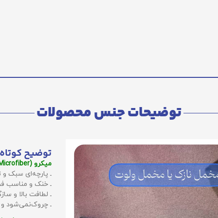
توضیحات جنس محصولات
توضیح کوتاه 
میکرو (Microfiber):
ـ پارچه‌ای سبک و ت
ـ خنک و مناسب فص
ـ لطافت بالا و سا
ـ چروک‌نمی‌شود و