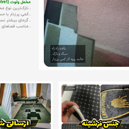
مخمل ولوت (Velvet):
ـ نازک‌ترین نوع مخ
ـ کمی پرزدار با 
ـ گرمای بیشتر نس
ـ مناسب فضاهای گ