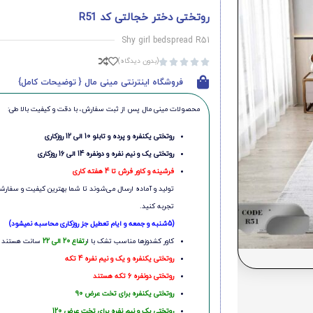
روتختی دختر خجالتی کد R51
Shy girl bedspread R51
(بدون دیدگاه)





فروشگاه اینترنتی مینی مال { توضیحات کامل}
محصولات مینی‌ مال پس از ثبت سفارش، با دقت و کیفیت بالا طی:
روتختی یکنفره و پرده و تابلو 10 الی 12 روزکاری
روتختی یک و نیم نفره و دونفره 14 الی 16 روزکاری
فرشینه و کاور فرش تا 4 هفته کاری
تولید و آماده ارسال می‌شوند تا شما بهترین کیفیت و سفارشی
تجربه کنید.
(5شنبه و جمعه و ایام تعطیل جز روزکاری محاسبه نمیشود)
کاور کشدوزها مناسب تشک با ا
رتفاع 20 الی 22
سانت هستند
روتختی یکنفره و یک و نیم نفره 4 تکه
روتختی دونفره 6 تکه هستند
روتختی یکنفره برای تخت عرض 90
روتختی یک و نیم نفره برای تخت عرض 120