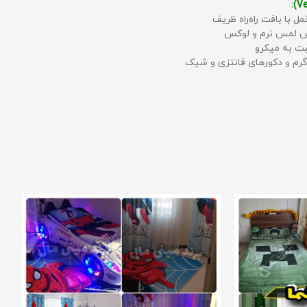
مل با بافت راه‌راه ظریف
حس لمس نرم و لوکس
بت به میکرو
رم و دکورهای فانتزی و شیک