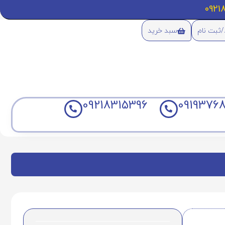
/ثبت نام
سبد خرید
09218315396
09193768