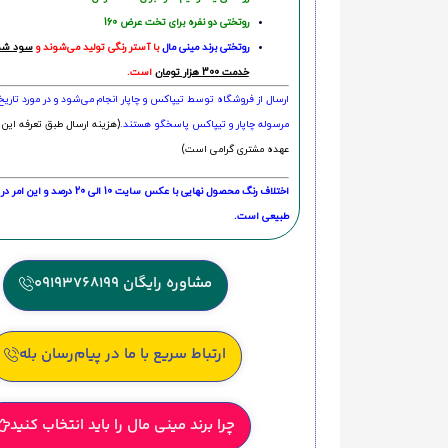
روتختی دو نفره برای تخت عرض 160
روتختی‌
برند مینی مال
با آستر رنگی تولید می‌شوند و
سود شما
خدمت 300 هزار تومان
است.
ارسال از فروشگاه توسط تیپاکس و چاپار انجام می‌شود و در مورد تاری
مرسوله چاپار و تیپاکس پاسخگو هستند.
(هزینه ارسال طبق تعرفه این 
عهده مشتری گرامی است)
اختلاف رنگ محصول نهایی با عکس سایت 10 الی 
طبیعی است.
مشاوره رایگان 09193768199
ارتباط سریع با ما در پیام‌رسان بله
چرا برند مینی مال را باید انتخاب کنید