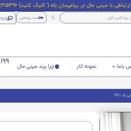
رتباطی با مینی مال در پیام‌رسان بله ( کلیک کنید) 09218315396
ورود
ست روتختی
199
 باما
نمونه کار
چرا برند مینی مال
کد R51