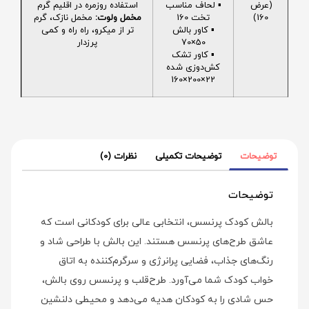
(عرض
▪️ لحاف مناسب
استفاده روزمره در اقلیم گرم
160)
تخت 160
مخمل ولوت:
مخمل نازک، گرم
▪️ کاور بالش
تر از میکرو، راه راه و کمی
50×70
پرزدار
▪️ کاور تشک
کش‌دوزی شده
22×200×160
توضیحات
توضیحات تکمیلی
نظرات (0)
توضیحات
بالش کودک پرنسس، انتخابی عالی برای کودکانی است که
عاشق طرح‌های پرنسس هستند. این بالش با طراحی شاد و
رنگ‌های جذاب، فضایی پرانرژی و سرگرم‌کننده به اتاق
خواب کودک شما می‌آورد. طرح‌قلب و پرنسس روی بالش،
حس شادی را به کودکان هدیه می‌دهد و محیطی دلنشین