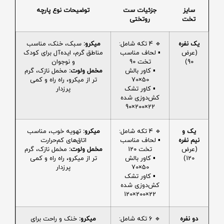
سایز
جزئیات ست
توضیحات نوع پارچه
تخت
روتختی
یک نفره
🔹 4 تکه شامل:
میکرو:
سبک، خنک، مناسب
(عرض
▪️ لحاف مناسب
مناطق گرم، ایده‌آل برای کودک
90)
تخت 90
و نوجوان
▪️ کاور بالش
مخمل ولوت:
مخمل نازک، گرم
50×70
تر از میکرو، راه راه و کمی
▪️ کاور تشک
پرزدار
کش‌دوزی شده
22×200×90
یک و
🔹 4 تکه شامل:
میکرو:
تهویه خوب، مناسب
نیم نفره
▪️ لحاف مناسب
اتاق‌های کم‌حرارت
(عرض
تخت 120
مخمل ولوت:
مخمل نازک، گرم
120)
▪️ کاور بالش
تر از میکرو، راه راه و کمی
50×70
پرزدار
▪️ کاور تشک
کش‌دوزی شده
22×200×120
دو نفره
🔹 6 تکه شامل:
میکرو:
خنک و راحت برای