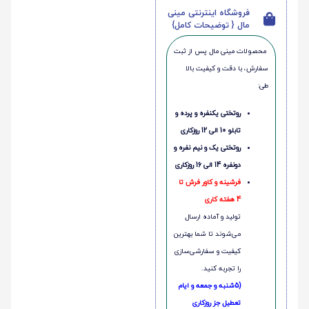
فروشگاه اینترنتی مینی
مال { توضیحات کامل}
محصولات مینی‌ مال پس از ثبت
سفارش، با دقت و کیفیت بالا
طی:
روتختی یکنفره و پرده و
تابلو 10 الی 12 روزکاری
روتختی یک و نیم نفره و
دونفره 14 الی 16 روزکاری
فرشینه و کاور فرش تا
4 هفته کاری
تولید و آماده ارسال
می‌شوند تا شما بهترین
کیفیت و سفارشی‌سازی
را تجربه کنید.
(5شنبه و جمعه و ایام
تعطیل جز روزکاری