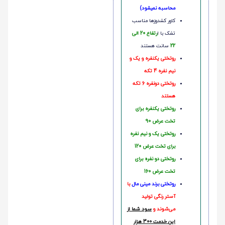
محاسبه نمیشود)
کاور کشدوزها مناسب
تشک با ا
رتفاع 20 الی
22
سانت هستند
روتختی یکنفره و یک و
نیم نفره 4 تکه
روتختی دونفره 6 تکه
هستند
روتختی یکنفره برای
تخت عرض 90
روتختی یک و نیم نفره
برای تخت عرض 120
روتختی دو نفره برای
تخت عرض 160
روتختی‌
برند مینی مال
با
آستر رنگی تولید
می‌شوند و
سود شما از
این خدمت 300 هزار