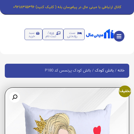
کانال ارتباطی با مینی مال در پیام‌رسان بله ( کلیک کنید) 09218315396
ست
ورود/
سبد
روتختی
ثبت نام
خرید
/
/ بالش کودک پرنسس کد P180
خانه
بالش کودک
تخفیف!