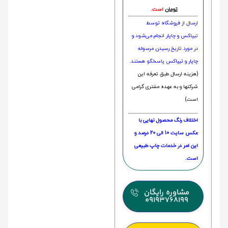
تومان
است.
ارسال از فروشگاه توسط
تیپاکس و چاپار انجام می‌شود و
در مورد تاریخ رسیدن مرسوله
چاپار و تیپاکس پاسخگو هستند.
(هزینه ارسال طبق تعرفه این
شرکتها و به عهده مشتری گرامی
است)
اختلاف رنگ محصول نهایی با
عکس سایت 10 الی 20 درصد و
این امر در خدمات چاپ طبیعی
است.
مشاوره رایگان
09193768199