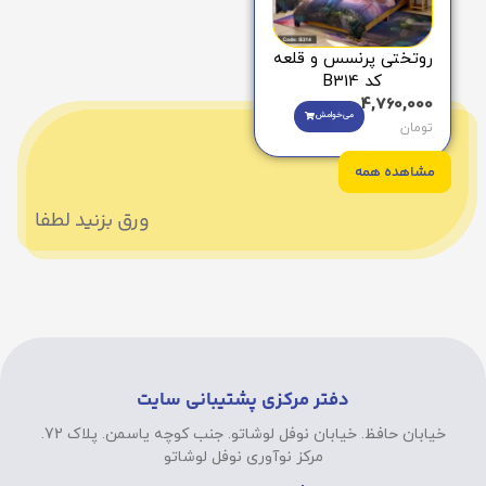
روتختی پرنسس و قلعه
کد B314
4,760,000
می‌خوامش
تومان
مشاهده همه
ورق بزنید لطفا
دفتر مرکزی پشتیبانی سایت
خیابان حافظ. خیابان نوفل لوشاتو. جنب کوچه یاسمن. پلاک 72.
مرکز نوآوری نوفل لوشاتو