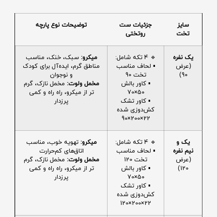
سایز
جزئیات ست
توضیحات نوع پارچه
تخت
روتختی
یک نفره
🔹 4 تکه شامل:
میکرو:
سبک، خنک، مناسب
(عرض
▪️ لحاف مناسب
مناطق گرم، ایده‌آل برای کودک
90)
تخت 90
و نوجوان
▪️ کاور بالش
مخمل ولوت:
مخمل نازک، گرم
50×70
تر از میکرو، راه راه و کمی
▪️ کاور تشک
پرزدار
کش‌دوزی شده
22×200×90
یک و
🔹 4 تکه شامل:
میکرو:
تهویه خوب، مناسب
نیم نفره
▪️ لحاف مناسب
اتاق‌های کم‌حرارت
(عرض
تخت 120
مخمل ولوت:
مخمل نازک، گرم
120)
▪️ کاور بالش
تر از میکرو، راه راه و کمی
50×70
پرزدار
▪️ کاور تشک
کش‌دوزی شده
22×200×120