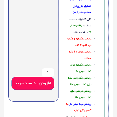
تعطیل جز روزکاری
محاسبه نمیشود)
کاور کشدوزها مناسب
تشک با ا
رتفاع 20 الی
22
سانت هستند
روتختی یکنفره و یک و
نیم نفره 4 تکه
روتختی دونفره 6 تکه
هستند
روتختی یکنفره برای
تخت عرض 90
روتختی یک و نیم نفره
افزودن به سبد خرید
برای تخت عرض 120
روتختی دو نفره برای
تخت عرض 160
روتختی‌
برند مینی مال
با
آستر رنگی تولید