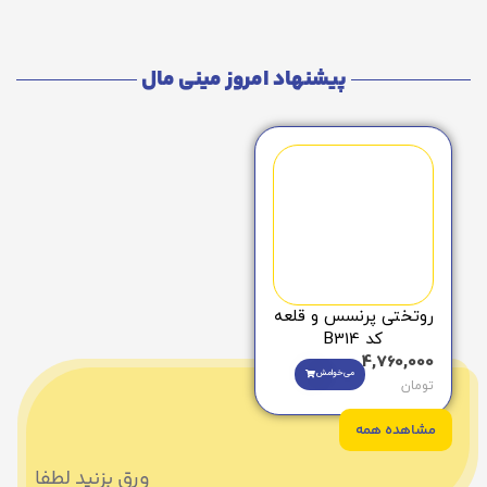
پیشنهاد امروز مینی مال
روتختی پرنسس و قلعه
کد B314
4,760,000
می‌خوامش
تومان
مشاهده همه
ورق بزنید لطفا