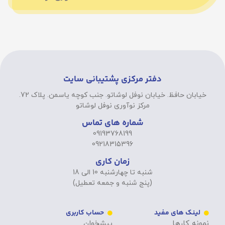
دفتر مرکزی پشتیبانی سایت
خیابان حافظ. خیابان نوفل لوشاتو. جنب کوچه یاسمن. پلاک 72.
مرکز نوآوری نوفل لوشاتو
شماره های تماس
09193768199
09218315396
زمان کاری
شنبه تا چهارشنبه 10 الی 18
(پنج شنبه و جمعه تعطیل)
لینک های مفید
حساب کاربری
نمونه کارها
پیشخوان