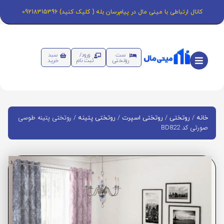
کانال ارتباطی با مینی مال در پیام‌رسان بله ( کلیک کنید) 09218315396
ست
ورود/
سبد
روتختی
ثبت نام
خرید
/
/
/
/ روتختی پتینه طوسی
خانه
روتختی
روتختی اسپرت
روتختی پتینه
صورتی کد BD822