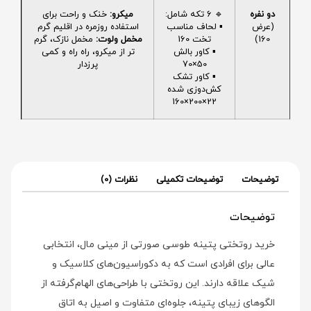
دو نفره
🔹 6 تکه شامل:
میکرو:
خنک و راحت برای
(عرض
▪️ لحاف مناسب
استفاده روزمره در اقلیم گرم
160)
تخت 160
مخمل ولوت:
مخمل نازک، گرم
▪️ کاور بالش
تر از میکرو، راه راه و کمی
50×70
پرزدار
▪️ کاور تشک
کش‌دوزی شده
22×200×160
توضیحات
توضیحات تکمیلی
نظرات (0)
توضیحات
خرید روتختی پتینه طوسی صورتی از مینی‌ مال، انتخابی
عالی برای افرادی است که به دکوراسیون‌های کلاسیک و
شیک علاقه دارند. این روتختی با طراحی‌های الهام‌گرفته از
الگوهای زیبای پتینه، جلوه‌ای متفاوت و اصیل به اتاق