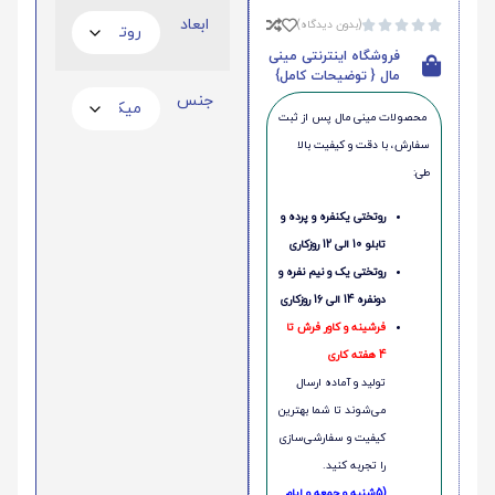
ابعاد
(بدون دیدگاه)





فروشگاه اینترنتی مینی
مال { توضیحات کامل}
جنس
محصولات مینی‌ مال پس از ثبت
سفارش، با دقت و کیفیت بالا
طی:
روتختی یکنفره و پرده و
تابلو 10 الی 12 روزکاری
روتختی یک و نیم نفره و
دونفره 14 الی 16 روزکاری
فرشینه و کاور فرش تا
4 هفته کاری
تولید و آماده ارسال
می‌شوند تا شما بهترین
کیفیت و سفارشی‌سازی
را تجربه کنید.
(5شنبه و جمعه و ایام