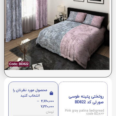
محصول مورد نظرتان را
انتخاب کنید
روتختی پتینه طوسی
–
4,760,000
صورتی کد BD822
7,320,000
Pink gray patina bedspread
تومان
code BD822