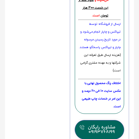
می‌شوند و
سود شما از
این خدمت 300 هزار
تومان
است.
ارسال از فروشگاه توسط
تیپاکس و چاپار انجام می‌شود و
در مورد تاریخ رسیدن مرسوله
چاپار و تیپاکس پاسخگو هستند.
(هزینه ارسال طبق تعرفه این
شرکتها و به عهده مشتری گرامی
است)
اختلاف رنگ محصول نهایی با
عکس سایت 10 الی 20 درصد و
این امر در خدمات چاپ طبیعی
است.
مشاوره رایگان
09193768199