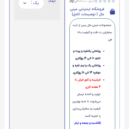
ابعاد
(بدون دیدگاه)





فروشگاه اینترنتی مینی
مال { توضیحات کامل}
محصولات مینی‌ مال پس از ثبت
سفارش، با دقت و کیفیت بالا
طی:
روتختی یکنفره و پرده و
تابلو 10 الی 12 روزکاری
روتختی یک و نیم نفره و
دونفره 14 الی 16 روزکاری
فرشینه و کاور فرش تا
4 هفته کاری
تولید و آماده ارسال
می‌شوند تا شما بهترین
کیفیت و سفارشی‌سازی
را تجربه کنید.
(5شنبه و جمعه و ایام