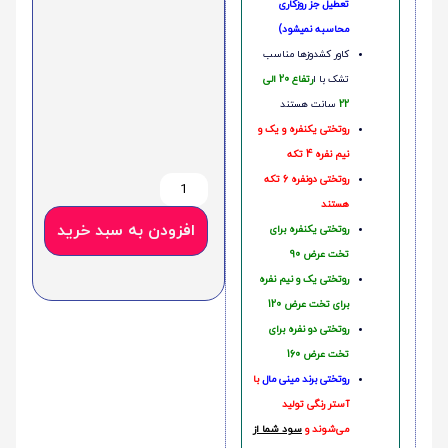
تعطیل جز روزکاری
محاسبه نمیشود)
کاور کشدوزها مناسب
تشک با ا
رتفاع 20 الی
22
سانت هستند
روتختی یکنفره و یک و
نیم نفره 4 تکه
روتختی دونفره 6 تکه
هستند
افزودن به سبد خرید
روتختی یکنفره برای
تخت عرض 90
روتختی یک و نیم نفره
برای تخت عرض 120
روتختی دو نفره برای
تخت عرض 160
روتختی‌
برند مینی مال
با
آستر رنگی تولید
می‌شوند و
سود شما از