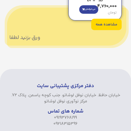
کد B314
4,760,000
می‌خوامش
تومان
مشاهده همه
ورق بزنید لطفا
دفتر مرکزی پشتیبانی سایت
خیابان حافظ. خیابان نوفل لوشاتو. جنب کوچه یاسمن. پلاک 72.
مرکز نوآوری نوفل لوشاتو
شماره های تماس
09193768199
09218315396