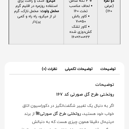
دو نفره
🔹 6 تکه شامل:
میکرو:
خنک و راحت برای
(عرض
▪️ لحاف مناسب
استفاده روزمره در اقلیم گرم
160)
تخت 160
مخمل ولوت:
مخمل نازک، گرم
▪️ کاور بالش
تر از میکرو، راه راه و کمی
50×70
پرزدار
▪️ کاور تشک
کش‌دوزی شده
22×200×160
توضیحات
توضیحات تکمیلی
نظرات (0)
توضیحات
روتختی طرح گل صورتی کد 167
اگر به دنبال یک تغییر شگفت‌انگیز در دکوراسیون اتاق
خواب خود هستید،
روتختی طرح گل صورتی🌺
از برند
مینیمال
دقیقا همون چیزی هست که به دنبالش