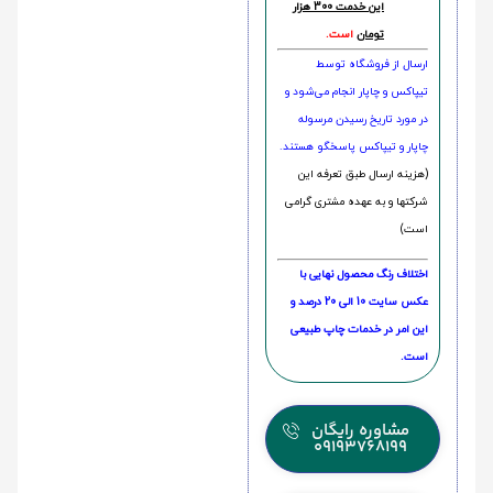
این خدمت 300 هزار
تومان
است.
ارسال از فروشگاه توسط
تیپاکس و چاپار انجام می‌شود و
در مورد تاریخ رسیدن مرسوله
چاپار و تیپاکس پاسخگو هستند.
(هزینه ارسال طبق تعرفه این
شرکتها و به عهده مشتری گرامی
است)
اختلاف رنگ محصول نهایی با
عکس سایت 10 الی 20 درصد و
این امر در خدمات چاپ طبیعی
است.
مشاوره رایگان
09193768199