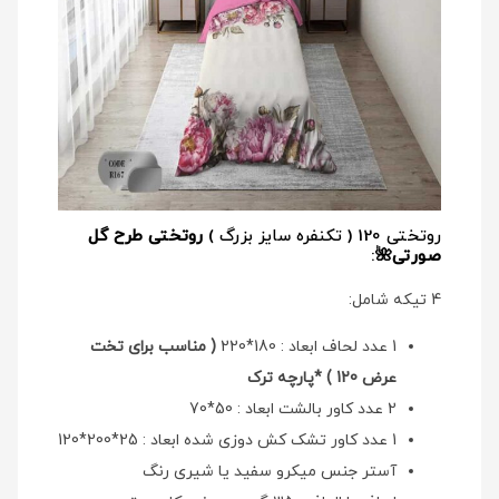
روتختی 120 ( تکنفره سایز بزرگ )
روتختی طرح گل
صورتی🌺
:
4 تیکه شامل:
1 عدد لحاف ابعاد : 180*220
( مناسب برای تخت
عرض 120 ) *پارچه ترک
2 عدد کاور بالشت ابعاد : 50*70
1 عدد کاور تشک کش دوزی شده ابعاد : 25*200*120
آستر جنس میکرو سفید یا شیری رنگ