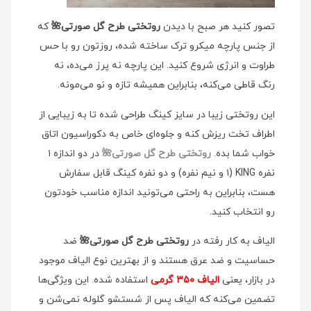
تصور کنید هر صبح با دیدن
روتختی طرح گل صورتی🌺
که
از جنس پارچه میکرو ترک ساخته شده، روزتون رو با حس
طراوت و انرژی شروع کنید. این پارچه نه پرز می‌ده، نه
رنگ قاطی می‌کنه، بنابراین همیشه تازه و نو می‌مونه.
این روتختی زیبا در سایز کینگ طراحی شده تا به زیبایی از
اطراف تخت ریزش کنه و جلوه‌ای خاص به دکوراسیون اتاق
خواب شما بده.
روتختی طرح گل صورتی🌺
در دو اندازه ۱
نفره KING (۱ و نیم نفره) و دو نفره کینگ قابل سفارش
هست، بنابراین به راحتی می‌تونید اندازه مناسب خودتون
رو انتخاب کنید.
الیاف به کار رفته در
روتختی طرح گل صورتی🌺
ضد
حساسیت و ضد عرق هستند و از بهترین نوع الیاف موجود
در بازار، یعنی
الیاف ۳۵۰ گرمی
استفاده شده. این ویژگی‌ها
تضمین می‌کنه که الیاف پس از شستشو گلوله نمی‌شن و