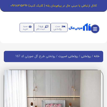
کانال ارتباطی با مینی مال در پیام‌رسان بله ( کلیک کنید) 09218315396
ست
ورود/
سبد
روتختی
ثبت نام
خرید
/
/
/ روتختی طرح گل صورتی کد 167
خانه
روتختی
روتختی اسپرت