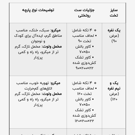
سایز
جزئیات ست
توضیحات نوع پارچه
تخت
روتختی
یک نفره
🔹 4 تکه شامل:
میکرو:
سبک، خنک، مناسب
(عرض
▪️ لحاف مناسب
مناطق گرم، ایده‌آل برای کودک
90)
تخت 90
و نوجوان
▪️ کاور بالش
مخمل ولوت:
مخمل نازک، گرم
50×70
تر از میکرو، راه راه و کمی
▪️ کاور تشک
پرزدار
کش‌دوزی شده
22×200×90
یک و
🔹 4 تکه شامل:
میکرو:
تهویه خوب، مناسب
نیم نفره
▪️ لحاف مناسب
اتاق‌های کم‌حرارت
(عرض
تخت 120
مخمل ولوت:
مخمل نازک، گرم
120)
▪️ کاور بالش
تر از میکرو، راه راه و کمی
50×70
پرزدار
▪️ کاور تشک
کش‌دوزی شده
22×200×120