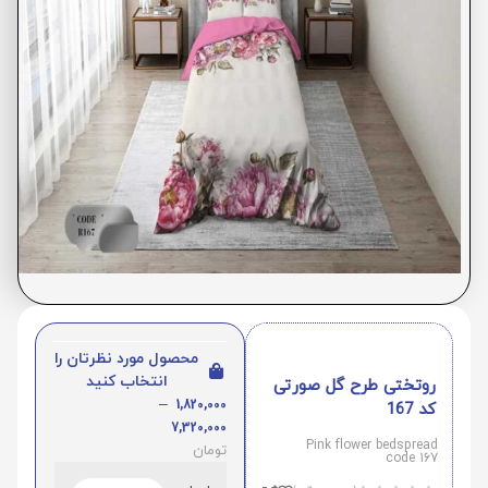
محصول مورد نظرتان را
انتخاب کنید
روتختی طرح گل صورتی
–
1,820,000
کد 167
7,320,000
Pink flower bedspread
تومان
code 167