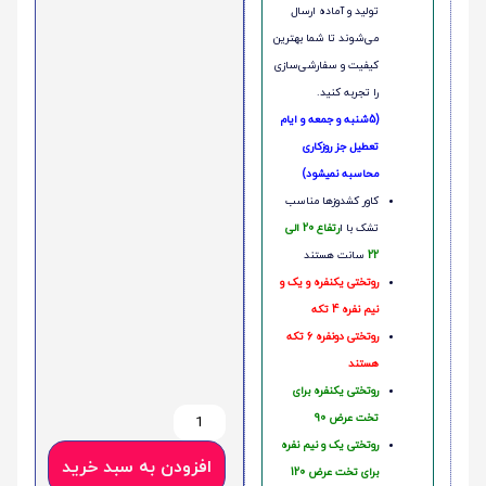
تولید و آماده ارسال
می‌شوند تا شما بهترین
کیفیت و سفارشی‌سازی
را تجربه کنید.
(5شنبه و جمعه و ایام
تعطیل جز روزکاری
محاسبه نمیشود)
کاور کشدوزها مناسب
تشک با ا
رتفاع 20 الی
22
سانت هستند
روتختی یکنفره و یک و
نیم نفره 4 تکه
روتختی دونفره 6 تکه
هستند
روتختی یکنفره برای
تخت عرض 90
روتختی یک و نیم نفره
افزودن به سبد خرید
برای تخت عرض 120