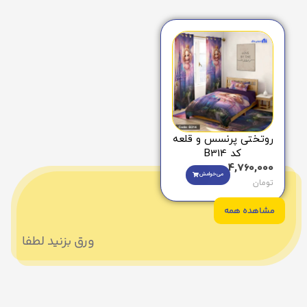
روتختی پرنسس و قلعه
کد B314
4,760,000
می‌خوامش
تومان
مشاهده همه
ورق بزنید لطفا