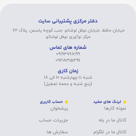
دفتر مرکزی پشتیبانی سایت
خیابان حافظ. خیابان نوفل لوشاتو. جنب کوچه یاسمن. پلاک 72.
مرکز نوآوری نوفل لوشاتو
شماره های تماس
09193768199
09218315396
زمان کاری
شنبه تا چهارشنبه 10 الی 18
(پنج شنبه و جمعه تعطیل)
لینک های مفید
حساب کاربری
نمونه کارها
پیشخوان
کانال ما در بله
جزییات حساب
کانال ما در تلگرام
سفارش ها