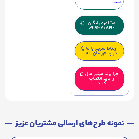
است.
مشاوره رایگان
09193768199
ارتباط سریع با ما
در پیام‌رسان بله
چرا برند مینی مال
را باید انتخاب
کنید
نمونه طرح‌های ارسالی مشتریان عزیز