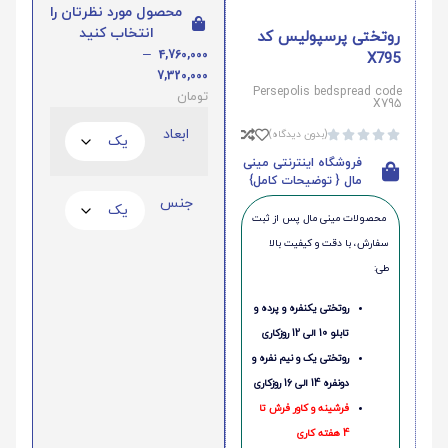
محصول مورد نظرتان را
انتخاب کنید
روتختی پرسپولیس کد
–
4,760,000
X795
7,320,000
Persepolis bedspread code
تومان
X795
ابعاد
(بدون دیدگاه)





فروشگاه اینترنتی مینی
مال { توضیحات کامل}
جنس
محصولات مینی‌ مال پس از ثبت
سفارش، با دقت و کیفیت بالا
طی:
روتختی یکنفره و پرده و
تابلو 10 الی 12 روزکاری
روتختی یک و نیم نفره و
دونفره 14 الی 16 روزکاری
فرشینه و کاور فرش تا
4 هفته کاری