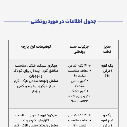
جدول اطلاعات در مورد روتختی
سایز
جزئیات ست
توضیحات نوع پارچه
تخت
روتختی
یک نفره
🔹 4 تکه شامل:
میکرو:
سبک، خنک، مناسب
(عرض
▪️ لحاف مناسب
مناطق گرم، ایده‌آل برای کودک
90)
تخت 90
و نوجوان
▪️ کاور بالش
مخمل ولوت:
مخمل نازک، گرم
50×70
تر از میکرو، راه راه و کمی
▪️ کاور تشک
پرزدار
کش‌دوزی شده
22×200×90
یک و
🔹 4 تکه شامل:
میکرو:
تهویه خوب، مناسب
نیم نفره
▪️ لحاف مناسب
اتاق‌های کم‌حرارت
(عرض
تخت 120
مخمل ولوت:
مخمل نازک، گرم