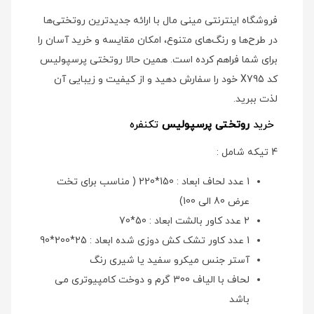
فروشگاه اینترنتی مینی مال با ارائه جدیدترین روتختی‌ها
در طرح‌ها و رنگ‌های متنوع، امکان مقایسه و خرید آسان را
برای شما فراهم کرده است. همین حالا روتختی پرسپولیس
کد X795 خود را سفارش دهید و از کیفیت و زیبایی آن
لذت ببرید.
خرید
روتختی پرسپولیس
تکنفره
4 تیکه شامل :
1 عدد لحاف ابعاد : 150*220 ( مناسب برای تخت
عرض 80 الی 100)
2 عدد کاور بالشت ابعاد : 50*70
1 عدد کاور تشک کش دوزی شده ابعاد : 25*200*90
آستر جنس میکرو سفید یا شیری رنگ
لحاف با الیاف 300 گرم و دوخت کامپیوتری می
باشد