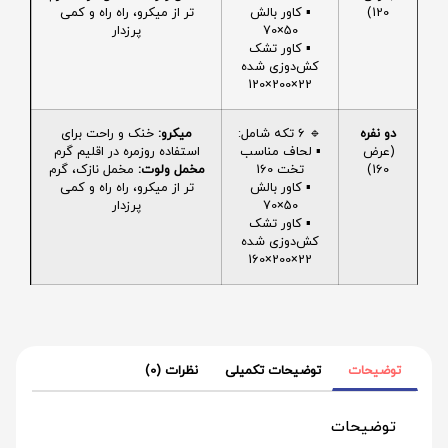
120)
▪️ کاور بالش
تر از میکرو، راه راه و کمی
50×70
پرزدار
▪️ کاور تشک
کش‌دوزی شده
22×200×120
دو نفره
🔹 6 تکه شامل:
میکرو:
خنک و راحت برای
(عرض
▪️ لحاف مناسب
استفاده روزمره در اقلیم گرم
160)
تخت 160
مخمل ولوت:
مخمل نازک، گرم
▪️ کاور بالش
تر از میکرو، راه راه و کمی
50×70
پرزدار
▪️ کاور تشک
کش‌دوزی شده
22×200×160
توضیحات
توضیحات تکمیلی
نظرات (0)
توضیحات