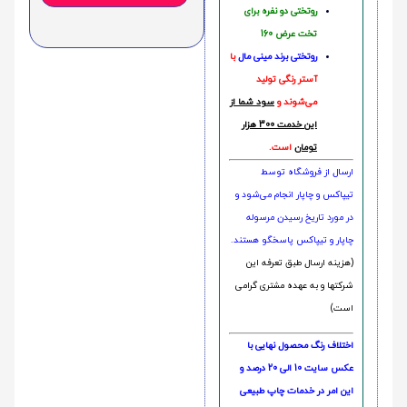
روتختی دو نفره برای
تخت عرض 160
روتختی‌
برند مینی مال
با
آستر رنگی تولید
می‌شوند و
سود شما از
این خدمت 300 هزار
تومان
است.
ارسال از فروشگاه توسط
تیپاکس و چاپار انجام می‌شود و
در مورد تاریخ رسیدن مرسوله
چاپار و تیپاکس پاسخگو هستند.
(هزینه ارسال طبق تعرفه این
شرکتها و به عهده مشتری گرامی
است)
اختلاف رنگ محصول نهایی با
عکس سایت 10 الی 20 درصد و
این امر در خدمات چاپ طبیعی