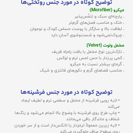
توضیح کوتاه در مورد جنس روتختی‌ها
میکرو (Microfiber):
ـ پارچه‌ای سبک و تنفّس‌پذیر
ـ خنک و مناسب فصل‌های گرم‌تر
ـ لطافت بالا و سازگار با پوست حساس کودک و نوجوان
ـ چروک‌نمی‌شود و شست‌وشوی آسان دارد
مخمل ولوت (Velvet):
ـ نازک‌ترین نوع مخمل با بافت راه‌راه ظریف
ـ کمی پرزدار با حس لمس نرم و لوکس
ـ گرمای بیشتر نسبت به میکرو
ـ مناسب فضاهای گرم و دکورهای فانتزی و شیک
توضیح کوتاه در مورد جنس فرشینه‌ها
• لایه رویی فرشینه از مخمل و سطحی نرم و لطیف ایجاد
می‌کند
• چاپ طرح روی فرشینه با وضوح بالا انجام می‌شود و رنگ‌ها
شفاف و ماندگار باقی می‌مانند
• لایه زیرین معمولاً ترمزدار یا لاتکس‌دار است و از سر خوردن
روی سطوح صاف جلوگیری می‌کند