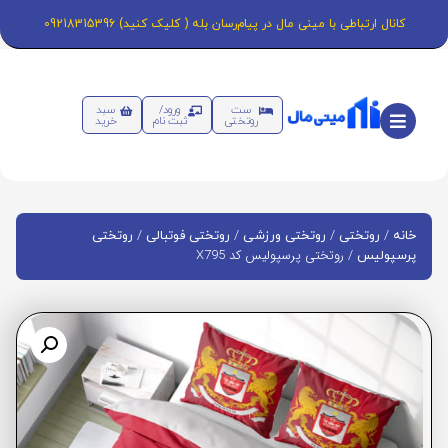
کانال ارتباطی با مینی مال در پیام‌رسان بله ( کلیک کنید) 09218315396
ست
ورود/
سبد
روتختی
ثبت نام
خرید
/
/
/
/
خانه
روتختی
روتختی ورزشی
روتختی فوتبالی
روتختی
/ روتختی پرسپولیس کد X795
پرسپولیس