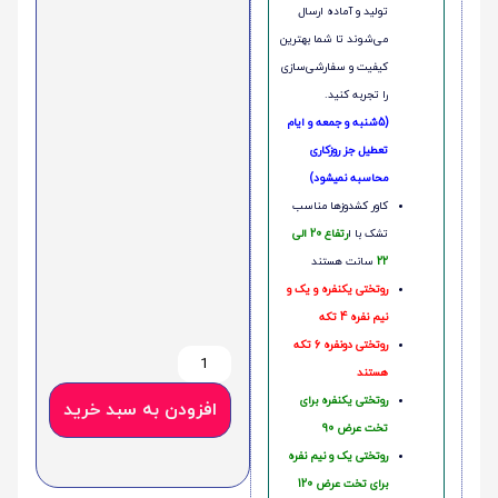
تولید و آماده ارسال
می‌شوند تا شما بهترین
کیفیت و سفارشی‌سازی
را تجربه کنید.
(5شنبه و جمعه و ایام
تعطیل جز روزکاری
محاسبه نمیشود)
کاور کشدوزها مناسب
تشک با ا
رتفاع 20 الی
22
سانت هستند
روتختی یکنفره و یک و
نیم نفره 4 تکه
روتختی دونفره 6 تکه
هستند
روتختی یکنفره برای
افزودن به سبد خرید
تخت عرض 90
روتختی یک و نیم نفره
برای تخت عرض 120