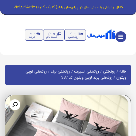
کانال ارتباطی با مینی مال در پیام‌رسان بله ( کلیک کنید) 09218315396
ست
ورود/
سبد
روتختی
ثبت نام
خرید
/
/
/
/
خانه
روتختی
روتختی اسپرت
روتختی برند
روتختی لویی
/ روتختی برند لویی ویتون کد 387
ویتون