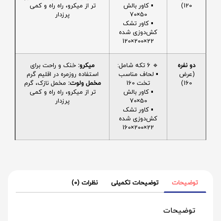
120)
▪️ کاور بالش
تر از میکرو، راه راه و کمی
50×70
پرزدار
▪️ کاور تشک
کش‌دوزی شده
22×200×120
دو نفره
🔹 6 تکه شامل:
میکرو:
خنک و راحت برای
(عرض
▪️ لحاف مناسب
استفاده روزمره در اقلیم گرم
160)
تخت 160
مخمل ولوت:
مخمل نازک، گرم
▪️ کاور بالش
تر از میکرو، راه راه و کمی
50×70
پرزدار
▪️ کاور تشک
کش‌دوزی شده
22×200×160
توضیحات
توضیحات تکمیلی
نظرات (0)
توضیحات