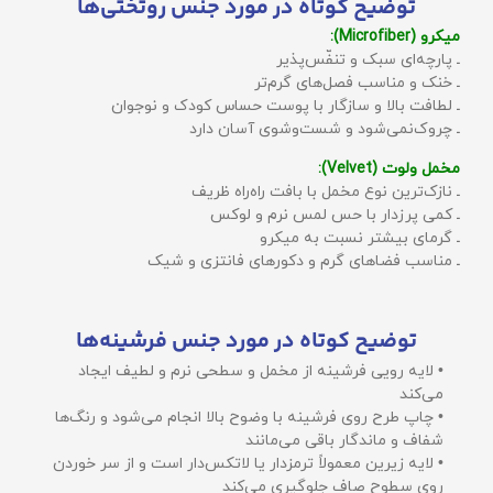
توضیح کوتاه در مورد جنس روتختی‌ها
میکرو (Microfiber):
ـ پارچه‌ای سبک و تنفّس‌پذیر
ـ خنک و مناسب فصل‌های گرم‌تر
ـ لطافت بالا و سازگار با پوست حساس کودک و نوجوان
ـ چروک‌نمی‌شود و شست‌وشوی آسان دارد
مخمل ولوت (Velvet):
ـ نازک‌ترین نوع مخمل با بافت راه‌راه ظریف
ـ کمی پرزدار با حس لمس نرم و لوکس
ـ گرمای بیشتر نسبت به میکرو
ـ مناسب فضاهای گرم و دکورهای فانتزی و شیک
توضیح کوتاه در مورد جنس فرشینه‌ها
• لایه رویی فرشینه از مخمل و سطحی نرم و لطیف ایجاد
می‌کند
• چاپ طرح روی فرشینه با وضوح بالا انجام می‌شود و رنگ‌ها
شفاف و ماندگار باقی می‌مانند
• لایه زیرین معمولاً ترمزدار یا لاتکس‌دار است و از سر خوردن
روی سطوح صاف جلوگیری می‌کند