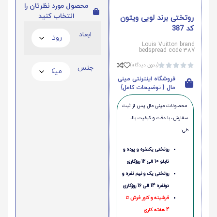
محصول مورد نظرتان را
انتخاب کنید
روتختی برند لویی ویتون
کد 387
ابعاد
Louis Vuitton brand
bedspread code 387
(بدون دیدگاه)





جنس
فروشگاه اینترنتی مینی
مال { توضیحات کامل}
محصولات مینی‌ مال پس از ثبت
سفارش، با دقت و کیفیت بالا
طی:
روتختی یکنفره و پرده و
تابلو 10 الی 12 روزکاری
روتختی یک و نیم نفره و
دونفره 14 الی 16 روزکاری
فرشینه و کاور فرش تا
4 هفته کاری