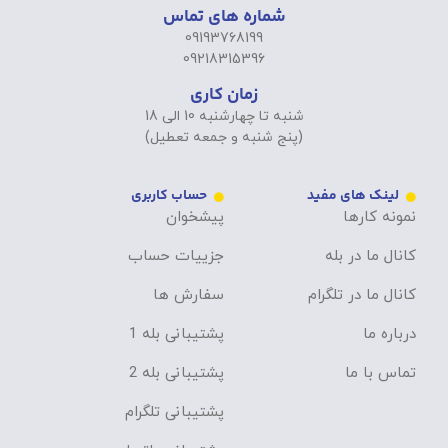
شماره های تماس
09193768199
09218315396
زمان کاری
شنبه تا چهارشنبه 10 الی 18
(پنج شنبه و جمعه تعطیل)
لینک های مفید
حساب کاربری
نمونه کارها
پیشخوان
کانال ما در بله
جزییات حساب
کانال ما در تلگرام
سفارش ها
درباره ما
پشتیبانی بله 1
تماس با ما
پشتیبانی بله 2
پشتیبانی تلگرام