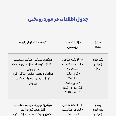
جدول اطلاعات در مورد روتختی
سایز
جزئیات ست
توضیحات نوع پارچه
تخت
روتختی
یک نفره
🔹 4 تکه شامل:
میکرو:
سبک، خنک، مناسب
(عرض
▪️ لحاف مناسب
مناطق گرم، ایده‌آل برای کودک
90)
تخت 90
و نوجوان
▪️ کاور بالش
مخمل ولوت:
مخمل نازک، گرم
50×70
تر از میکرو، راه راه و کمی
▪️ کاور تشک
پرزدار
کش‌دوزی شده
22×200×90
یک و
🔹 4 تکه شامل:
میکرو:
تهویه خوب، مناسب
نیم نفره
▪️ لحاف مناسب
اتاق‌های کم‌حرارت
(عرض
تخت 120
مخمل ولوت:
مخمل نازک، گرم