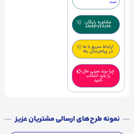
است.
مشاوره رایگان
09193768199
ارتباط سریع با ما
در پیام‌رسان بله
چرا برند مینی مال
را باید انتخاب
کنید
نمونه طرح‌های ارسالی مشتریان عزیز