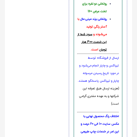
روتختی دو نفره برای
تخت عرض 160
روتختی‌
برند مینی مال
با
آستر رنگی تولید
می‌شوند و
سود شما از
این خدمت 300 هزار
تومان
است.
ارسال از فروشگاه توسط
تیپاکس و چاپار انجام می‌شود و
در مورد تاریخ رسیدن مرسوله
چاپار و تیپاکس پاسخگو هستند.
(هزینه ارسال طبق تعرفه این
شرکتها و به عهده مشتری گرامی
است)
اختلاف رنگ محصول نهایی با
عکس سایت 10 الی 20 درصد و
این امر در خدمات چاپ طبیعی