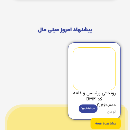
پیشنهاد امروز مینی مال
روتختی پرنسس و قلعه
کد B314
4,760,000
می‌خوامش
تومان
مشاهده همه