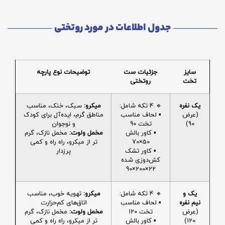
جدول اطلاعات در مورد روتختی
سایز
جزئیات ست
توضیحات نوع پارچه
تخت
روتختی
یک نفره
🔹 4 تکه شامل:
میکرو:
سبک، خنک، مناسب
(عرض
▪️ لحاف مناسب
مناطق گرم، ایده‌آل برای کودک
90)
تخت 90
و نوجوان
▪️ کاور بالش
مخمل ولوت:
مخمل نازک، گرم
50×70
تر از میکرو، راه راه و کمی
▪️ کاور تشک
پرزدار
کش‌دوزی شده
22×200×90
یک و
🔹 4 تکه شامل:
میکرو:
تهویه خوب، مناسب
نیم نفره
▪️ لحاف مناسب
اتاق‌های کم‌حرارت
(عرض
تخت 120
مخمل ولوت:
مخمل نازک، گرم
120)
▪️ کاور بالش
تر از میکرو، راه راه و کمی