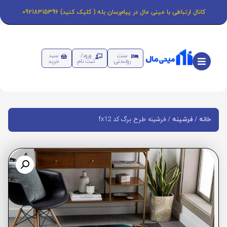
کانال ارتباطی با مینی مال در پیام‌رسان بله ( کلیک کنید) 09218315396
ست
ورود/
سبد
روتختی
ثبت نام
خرید
/
/ فرشینه طرح برگ کد fx12
خانه
فرشینه