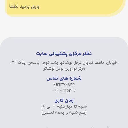
ورق بزنید لطفا
دفتر مرکزی پشتیبانی سایت
خیابان حافظ. خیابان نوفل لوشاتو. جنب کوچه یاسمن. پلاک 72.
مرکز نوآوری نوفل لوشاتو
شماره های تماس
09193768199
09218315396
زمان کاری
شنبه تا چهارشنبه 10 الی 18
(پنج شنبه و جمعه تعطیل)