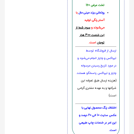
تخت عرض 160
روتختی‌
برند مینی مال
با
آستر رنگی تولید
می‌شوند و
سود شما از
این خدمت 300 هزار
تومان
است.
ارسال از فروشگاه توسط
تیپاکس و چاپار انجام می‌شود و
در مورد تاریخ رسیدن مرسوله
چاپار و تیپاکس پاسخگو هستند.
(هزینه ارسال طبق تعرفه این
شرکتها و به عهده مشتری گرامی
است)
اختلاف رنگ محصول نهایی با
عکس سایت 10 الی 20 درصد و
این امر در خدمات چاپ طبیعی
است.