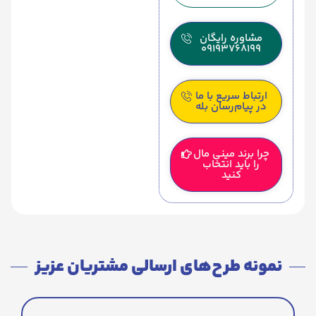
مشاوره رایگان
09193768199
ارتباط سریع با ما
در پیام‌رسان بله
چرا برند مینی مال
را باید انتخاب
کنید
نمونه طرح‌های ارسالی مشتریان عزیز