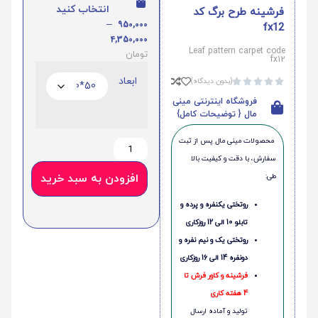
انتخاب کنید
فرشینه طرح برگ کد
–
950,000
fx12
4,350,000
Leaf pattern carpet code
تومان
fx12
ابعاد
(بدون دیدگاه)





فروشگاه اینترنتی مینی
مال { توضیحات کامل}
محصولات مینی‌ مال پس از ثبت
سفارش، با دقت و کیفیت بالا
طی:
افزودن به سبد خرید
روتختی یکنفره و پرده و
تابلو 10 الی 12 روزکاری
روتختی یک و نیم نفره و
دونفره 14 الی 16 روزکاری
فرشینه و کاور فرش تا
4 هفته کاری
تولید و آماده ارسال