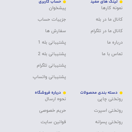
لینک های مفید
حساب کاربری
نمونه کارها
پیشخوان
کانال ما در بله
جزییات حساب
کانال ما در تلگرام
سفارش ها
درباره ما
پشتیبانی بله 1
تماس با ما
پشتیبانی بله 2
پشتیبانی تلگرام
پشتیبانی واتساپ
دسته بندی محصولات
درباره فروشگاه
روتختی چاپی
نحوه ارسال
روتختی اسپرت
حریم خصوصی
روتختی پسرانه
قوانین سایت