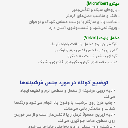
میکرو (Microfiber):
ـ پارچه‌ای سبک و تنفّس‌پذیر
ـ خنک و مناسب فصل‌های گرم‌تر
ـ لطافت بالا و سازگار با پوست حساس کودک و نوجوان
ـ چروک‌نمی‌شود و شست‌وشوی آسان دارد
مخمل ولوت (Velvet):
ـ نازک‌ترین نوع مخمل با بافت راه‌راه ظریف
ـ کمی پرزدار با حس لمس نرم و لوکس
ـ گرمای بیشتر نسبت به میکرو
ـ مناسب فضاهای گرم و دکورهای فانتزی و شیک
توضیح کوتاه در مورد جنس فرشینه‌ها
• لایه رویی فرشینه از مخمل و سطحی نرم و لطیف ایجاد
می‌کند
• چاپ طرح روی فرشینه با وضوح بالا انجام می‌شود و رنگ‌ها
شفاف و ماندگار باقی می‌مانند
• لایه زیرین معمولاً ترمزدار یا لاتکس‌دار است و از سر خوردن
روی سطوح صاف جلوگیری می‌کند
• فرشینه وزن سبکی دارد و به‌راحتی جابه‌جا می‌شود