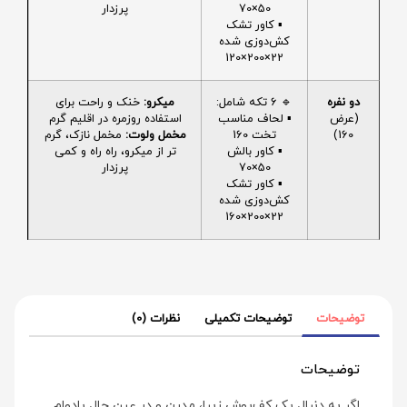
50×70
پرزدار
▪️ کاور تشک
کش‌دوزی شده
22×200×120
دو نفره
🔹 6 تکه شامل:
میکرو:
خنک و راحت برای
(عرض
▪️ لحاف مناسب
استفاده روزمره در اقلیم گرم
160)
تخت 160
مخمل ولوت:
مخمل نازک، گرم
▪️ کاور بالش
تر از میکرو، راه راه و کمی
50×70
پرزدار
▪️ کاور تشک
کش‌دوزی شده
22×200×160
توضیحات
توضیحات تکمیلی
نظرات (0)
توضیحات
اگر به دنبال یک کف‌پوش زیبا، مدرن و در عین حال بادوام