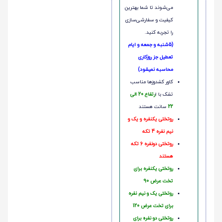
می‌شوند تا شما بهترین
کیفیت و سفارشی‌سازی
را تجربه کنید.
(5شنبه و جمعه و ایام
تعطیل جز روزکاری
محاسبه نمیشود)
کاور کشدوزها مناسب
تشک با ا
رتفاع 20 الی
22
سانت هستند
روتختی یکنفره و یک و
نیم نفره 4 تکه
روتختی دونفره 6 تکه
هستند
روتختی یکنفره برای
تخت عرض 90
روتختی یک و نیم نفره
برای تخت عرض 120
روتختی دو نفره برای