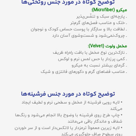
توضیح کوتاه در مورد جنس روتختی‌ها
میکرو (Microfiber):
ـ پارچه‌ای سبک و تنفّس‌پذیر
ـ خنک و مناسب فصل‌های گرم‌تر
ـ لطافت بالا و سازگار با پوست حساس کودک و نوجوان
ـ چروک‌نمی‌شود و شست‌وشوی آسان دارد
مخمل ولوت (Velvet):
ـ نازک‌ترین نوع مخمل با بافت راه‌راه ظریف
ـ کمی پرزدار با حس لمس نرم و لوکس
ـ گرمای بیشتر نسبت به میکرو
ـ مناسب فضاهای گرم و دکورهای فانتزی و شیک
توضیح کوتاه در مورد جنس فرشینه‌ها
• لایه رویی فرشینه از مخمل و سطحی نرم و لطیف ایجاد
می‌کند
• چاپ طرح روی فرشینه با وضوح بالا انجام می‌شود و رنگ‌ها
شفاف و ماندگار باقی می‌مانند
• لایه زیرین معمولاً ترمزدار یا لاتکس‌دار است و از سر خوردن
روی سطوح صاف جلوگیری می‌کند