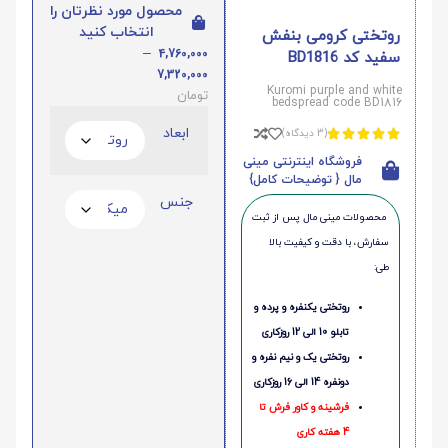
محصول مورد نظرتان را
انتخاب کنید
روتختی کرومی بنفش
–
4,760,000
سفید کد BD1816
7,320,000
Kuromi purple and white
تومان
bedspread code BD1816
ابعاد
(3 دیدگاه)





فروشگاه اینترنتی مینی
مال { توضیحات کامل}
جنس
محصولات مینی‌ مال پس از ثبت
سفارش، با دقت و کیفیت بالا
طی:
روتختی یکنفره و پرده و
تابلو 10 الی 12 روزکاری
روتختی یک و نیم نفره و
دونفره 14 الی 16 روزکاری
فرشینه و کاور فرش تا
4 هفته کاری