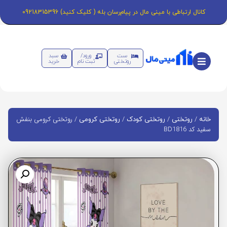
کانال ارتباطی با مینی مال در پیام‌رسان بله ( کلیک کنید) 09218315396
ست
ورود/
سبد
روتختی
ثبت نام
خرید
/
/
/
/ روتختی کرومی بنفش
خانه
روتختی
روتختی کودک
روتختی کرومی
سفید کد BD1816