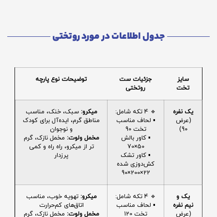
جدول اطلاعات در مورد روتختی
سایز
جزئیات ست
توضیحات نوع پارچه
تخت
روتختی
یک نفره
🔹 4 تکه شامل:
میکرو:
سبک، خنک، مناسب
(عرض
▪️ لحاف مناسب
مناطق گرم، ایده‌آل برای کودک
90)
تخت 90
و نوجوان
▪️ کاور بالش
مخمل ولوت:
مخمل نازک، گرم
50×70
تر از میکرو، راه راه و کمی
▪️ کاور تشک
پرزدار
کش‌دوزی شده
22×200×90
یک و
🔹 4 تکه شامل:
میکرو:
تهویه خوب، مناسب
نیم نفره
▪️ لحاف مناسب
اتاق‌های کم‌حرارت
(عرض
تخت 120
مخمل ولوت:
مخمل نازک، گرم