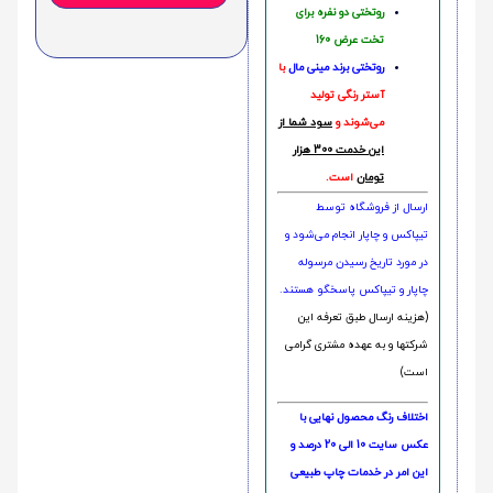
روتختی دو نفره برای
تخت عرض 160
روتختی‌
برند مینی مال
با
آستر رنگی تولید
می‌شوند و
سود شما از
این خدمت 300 هزار
تومان
است.
ارسال از فروشگاه توسط
تیپاکس و چاپار انجام می‌شود و
در مورد تاریخ رسیدن مرسوله
چاپار و تیپاکس پاسخگو هستند.
(هزینه ارسال طبق تعرفه این
شرکتها و به عهده مشتری گرامی
است)
اختلاف رنگ محصول نهایی با
عکس سایت 10 الی 20 درصد و
این امر در خدمات چاپ طبیعی