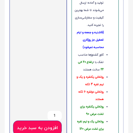
تولید و آماده ارسال
می‌شوند تا شما بهترین
کیفیت و سفارشی‌سازی
را تجربه کنید.
(5شنبه و جمعه و ایام
تعطیل جز روزکاری
محاسبه نمیشود)
کاور کشدوزها مناسب
تشک با ا
رتفاع 20 الی
22
سانت هستند
روتختی یکنفره و یک و
نیم نفره 4 تکه
روتختی دونفره 6 تکه
هستند
روتختی یکنفره برای
تخت عرض 90
روتختی یک و نیم نفره
افزودن به سبد خرید
برای تخت عرض 120