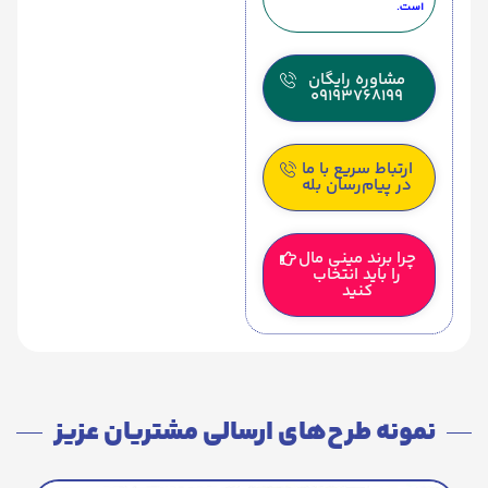
است.
مشاوره رایگان
09193768199
ارتباط سریع با ما
در پیام‌رسان بله
چرا برند مینی مال
را باید انتخاب
کنید
نمونه طرح‌های ارسالی مشتریان عزیز