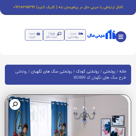
کانال ارتباطی با مینی مال در پیام‌رسان بله ( کلیک کنید) 09218315396
ست
ورود/
سبد
روتختی
ثبت نام
خرید
/
/
/
/ روتختی
خانه
روتختی
روتختی کودک
روتختی سگ های نگهبان
طرح سگ های نگهبان کد BD889