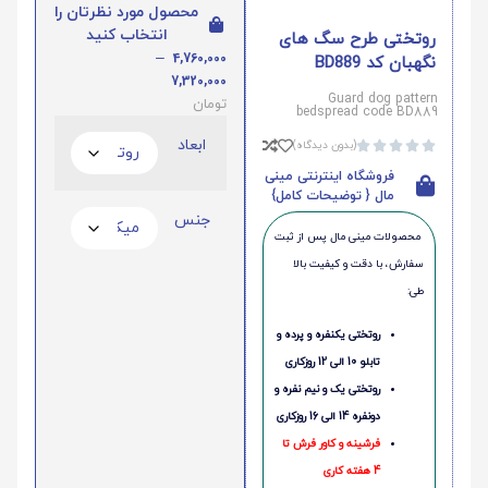
محصول مورد نظرتان را
انتخاب کنید
روتختی طرح سگ های
–
4,760,000
نگهبان کد BD889
7,320,000
Guard dog pattern
تومان
bedspread code BD889
ابعاد
(بدون دیدگاه)





فروشگاه اینترنتی مینی
مال { توضیحات کامل}
جنس
محصولات مینی‌ مال پس از ثبت
سفارش، با دقت و کیفیت بالا
طی:
روتختی یکنفره و پرده و
تابلو 10 الی 12 روزکاری
روتختی یک و نیم نفره و
دونفره 14 الی 16 روزکاری
فرشینه و کاور فرش تا
4 هفته کاری