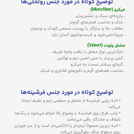
توضیح کوتاه در مورد جنس روتختی‌ها
میکرو (Microfiber):
ـ پارچه‌ای سبک و تنفّس‌پذیر
ـ خنک و مناسب فصل‌های گرم‌تر
ـ لطافت بالا و سازگار با پوست حساس کودک و نوجوان
ـ چروک‌نمی‌شود و شست‌وشوی آسان دارد
مخمل ولوت (Velvet):
ـ نازک‌ترین نوع مخمل با بافت راه‌راه ظریف
ـ کمی پرزدار با حس لمس نرم و لوکس
ـ گرمای بیشتر نسبت به میکرو
ـ مناسب فضاهای گرم و دکورهای فانتزی و شیک
توضیح کوتاه در مورد جنس فرشینه‌ها
• لایه رویی فرشینه از مخمل و سطحی نرم و لطیف ایجاد
می‌کند
• چاپ طرح روی فرشینه با وضوح بالا انجام می‌شود و رنگ‌ها
شفاف و ماندگار باقی می‌مانند
• لایه زیرین معمولاً ترمزدار یا لاتکس‌دار است و از سر خوردن
روی سطوح صاف جلوگیری می‌کند