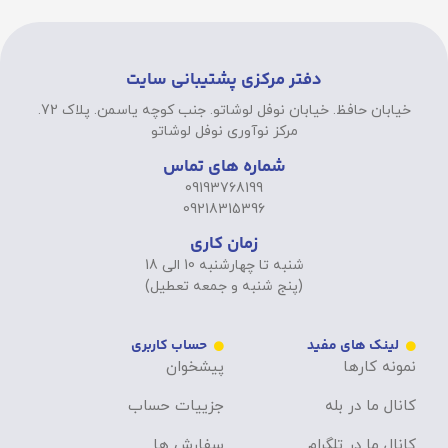
دفتر مرکزی پشتیبانی سایت
خیابان حافظ. خیابان نوفل لوشاتو. جنب کوچه یاسمن. پلاک 72.
مرکز نوآوری نوفل لوشاتو
شماره های تماس
09193768199
09218315396
زمان کاری
شنبه تا چهارشنبه 10 الی 18
(پنج شنبه و جمعه تعطیل)
لینک های مفید
حساب کاربری
نمونه کارها
پیشخوان
کانال ما در بله
جزییات حساب
کانال ما در تلگرام
سفارش ها