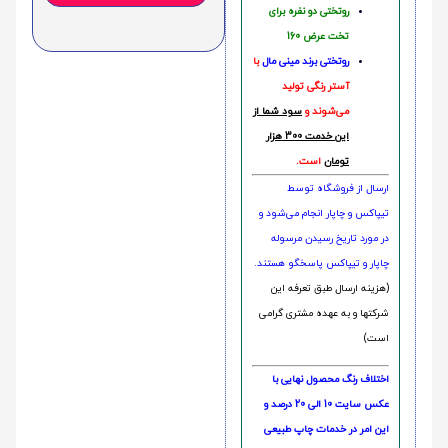
روتختی دو نفره برای
تخت عرض 160
روتختی‌
برند مینی مال
با
آستر رنگی تولید
می‌شوند و
سود شما از
این خدمت 300 هزار
تومان
است.
ارسال از فروشگاه توسط
تیپاکس و چاپار انجام می‌شود و
در مورد تاریخ رسیدن مرسوله
چاپار و تیپاکس پاسخگو هستند.
(هزینه ارسال طبق تعرفه این
شرکتها و به عهده مشتری گرامی
است)
اختلاف رنگ محصول نهایی با
عکس سایت 10 الی 20 درصد و
این امر در خدمات چاپ طبیعی