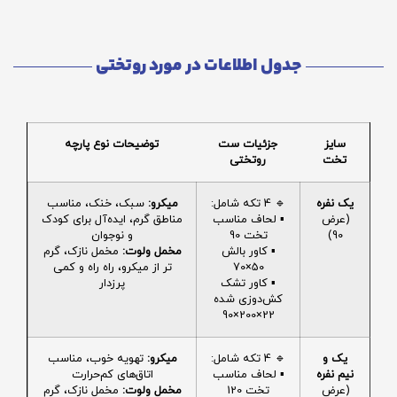
جدول اطلاعات در مورد روتختی
سایز
جزئیات ست
توضیحات نوع پارچه
تخت
روتختی
یک نفره
🔹 4 تکه شامل:
میکرو:
سبک، خنک، مناسب
(عرض
▪️ لحاف مناسب
مناطق گرم، ایده‌آل برای کودک
90)
تخت 90
و نوجوان
▪️ کاور بالش
مخمل ولوت:
مخمل نازک، گرم
50×70
تر از میکرو، راه راه و کمی
▪️ کاور تشک
پرزدار
کش‌دوزی شده
22×200×90
یک و
🔹 4 تکه شامل:
میکرو:
تهویه خوب، مناسب
نیم نفره
▪️ لحاف مناسب
اتاق‌های کم‌حرارت
(عرض
تخت 120
مخمل ولوت:
مخمل نازک، گرم