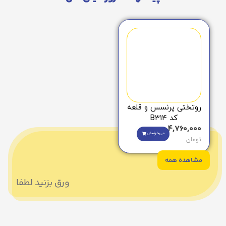
روتختی پرنسس و قلعه
کد B314
4,760,000
می‌خوامش
تومان
مشاهده همه
ورق بزنید لطفا