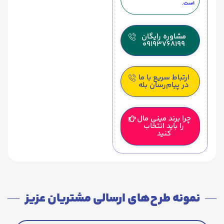
است.
مشاوره رایگان
09193768199
ارتباط سریع با ما
در پیام‌رسان بله
چرا برند مینی مال
را باید انتخاب
کنید
نمونه طرح‌های ارسالی مشتریان عزیز