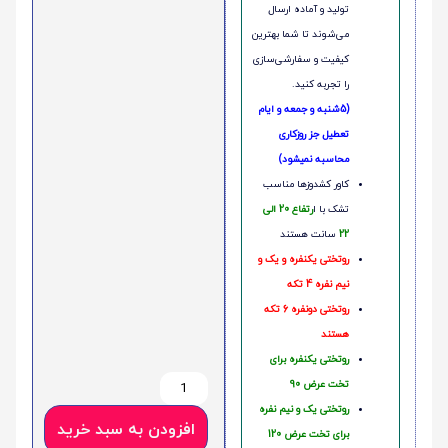
تولید و آماده ارسال
می‌شوند تا شما بهترین
کیفیت و سفارشی‌سازی
را تجربه کنید.
(5شنبه و جمعه و ایام
تعطیل جز روزکاری
محاسبه نمیشود)
کاور کشدوزها مناسب
تشک با ا
رتفاع 20 الی
22
سانت هستند
روتختی یکنفره و یک و
نیم نفره 4 تکه
روتختی دونفره 6 تکه
هستند
روتختی یکنفره برای
تخت عرض 90
روتختی یک و نیم نفره
افزودن به سبد خرید
برای تخت عرض 120