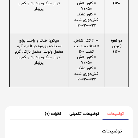
120)
▪️ کاور بالش
تر از میکرو، راه راه و کمی
50×70
پرزدار
▪️ کاور تشک
کش‌دوزی شده
22×200×120
دو نفره
🔹 6 تکه شامل:
میکرو:
خنک و راحت برای
(عرض
▪️ لحاف مناسب
استفاده روزمره در اقلیم گرم
160)
تخت 160
مخمل ولوت:
مخمل نازک، گرم
▪️ کاور بالش
تر از میکرو، راه راه و کمی
50×70
پرزدار
▪️ کاور تشک
کش‌دوزی شده
22×200×160
توضیحات
توضیحات تکمیلی
نظرات (0)
توضیحات