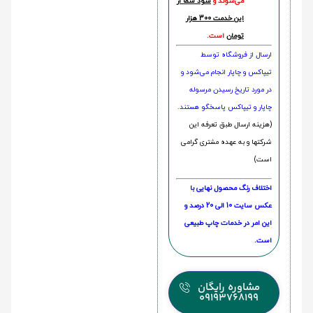
می‌شوند و
سود شما از
این خدمت 300 هزار
تومان
است.
ارسال از فروشگاه توسط
تیپاکس و چاپار انجام می‌شود و
در مورد تاریخ رسیدن مرسوله
چاپار و تیپاکس پاسخگو هستند.
(هزینه ارسال طبق تعرفه این
شرکتها و به عهده مشتری گرامی
است)
اختلاف رنگ محصول نهایی با
عکس سایت 10 الی 20 درصد و
این امر در خدمات چاپ طبیعی
است.
مشاوره رایگان
09193768199