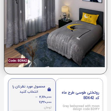
محصول مورد نظرتان را
انتخاب کنید
روتختی طوسی طرح ماه
–
4,760,000
کد BD642
7,320,000
Gray bedspread with moon
تومان
design code BD642