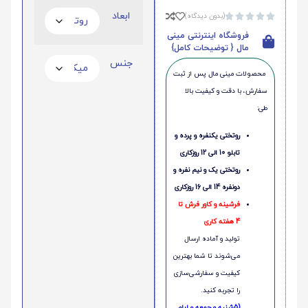
ابعاد
(بدون دیدگاه)





فروشگاه اینترنتی مینی
مال { توضیحات کامل}
جنس
محصولات مینی‌ مال پس از ثبت
سفارش، با دقت و کیفیت بالا
طی:
روتختی یکنفره و پرده و
تابلو 10 الی 12 روزکاری
روتختی یک و نیم نفره و
دونفره 14 الی 16 روزکاری
فرشینه و کاور فرش تا
4 هفته کاری
تولید و آماده ارسال
می‌شوند تا شما بهترین
کیفیت و سفارشی‌سازی
را تجربه کنید.
(5شنبه و جمعه و ایام