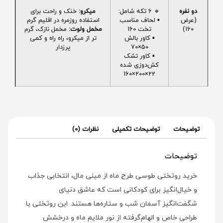
دو نفره
🔹 6 تکه شامل:
میکرو:
خنک و راحت برای
(عرض
▪️ لحاف مناسب
استفاده روزمره در اقلیم گرم
160)
تخت 160
مخمل ولوت:
مخمل نازک، گرم
▪️ کاور بالش
تر از میکرو، راه راه و کمی
50×70
پرزدار
▪️ کاور تشک
کش‌دوزی شده
22×200×160
توضیحات
توضیحات تکمیلی
نظرات (0)
توضیحات
خرید روتختی طوسی طرح ماه از مینی‌ مال، انتخابی جذاب
و خیال‌انگیز برای کودکانی است که عاشق دنیای
شگفت‌انگیز آسمان شب و ستاره‌ها هستند. این روتختی با
طراحی خاص و الهام‌گرفته از نور ملایم ماه و درخشش