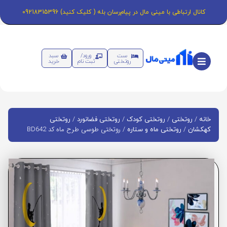
کانال ارتباطی با مینی مال در پیام‌رسان بله ( کلیک کنید) 09218315396
ست
ورود/
سبد
روتختی
ثبت نام
خرید
/
/
/
/
خانه
روتختی
روتختی کودک
روتختی فضانورد
روتختی
/
/ روتختی طوسی طرح ماه کد BD642
کهکشان
روتختی ماه و ستاره