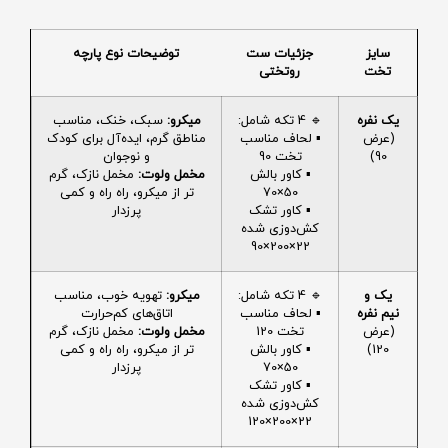
سایز
جزئیات ست
توضیحات نوع پارچه
تخت
روتختی
یک نفره
🔹 4 تکه شامل:
میکرو:
سبک، خنک، مناسب
(عرض
▪️ لحاف مناسب
مناطق گرم، ایده‌آل برای کودک
90)
تخت 90
و نوجوان
▪️ کاور بالش
مخمل ولوت:
مخمل نازک، گرم
50×70
تر از میکرو، راه راه و کمی
▪️ کاور تشک
پرزدار
کش‌دوزی شده
22×200×90
یک و
🔹 4 تکه شامل:
میکرو:
تهویه خوب، مناسب
نیم نفره
▪️ لحاف مناسب
اتاق‌های کم‌حرارت
(عرض
تخت 120
مخمل ولوت:
مخمل نازک، گرم
120)
▪️ کاور بالش
تر از میکرو، راه راه و کمی
50×70
پرزدار
▪️ کاور تشک
کش‌دوزی شده
22×200×120