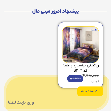
پیشنهاد امروز مینی مال
روتختی پرنسس و قلعه
کد B314
4,760,000
می‌خوامش
تومان
مشاهده همه
ورق بزنید لطفا