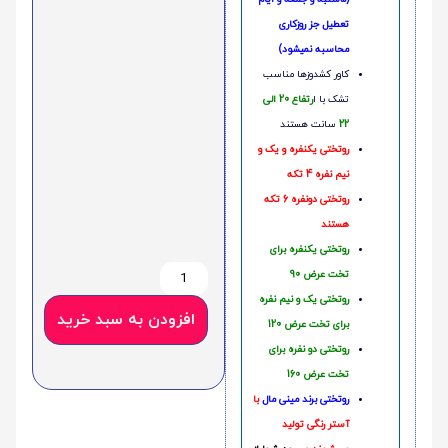
تعطیل جز روزکاری
محاسبه نمیشود)
کاور کشدوزها مناسب
تشک با ا
رتفاع 20 الی
22
سانت هستند
روتختی یکنفره و یک و
نیم نفره 4 تکه
روتختی دونفره 6 تکه
هستند
روتختی یکنفره برای
تخت عرض 90
روتختی یک و نیم نفره
افزودن به سبد خرید
برای تخت عرض 120
روتختی دو نفره برای
تخت عرض 160
روتختی‌
برند مینی مال
با
آستر رنگی تولید