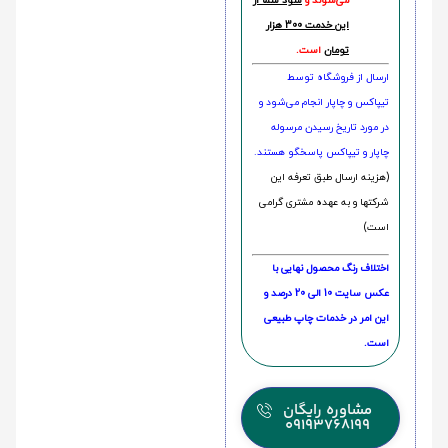
می‌شوند و
سود شما از
این خدمت 300 هزار
تومان
است.
ارسال از فروشگاه توسط
تیپاکس و چاپار انجام می‌شود و
در مورد تاریخ رسیدن مرسوله
چاپار و تیپاکس پاسخگو هستند.
(هزینه ارسال طبق تعرفه این
شرکتها و به عهده مشتری گرامی
است)
اختلاف رنگ محصول نهایی با
عکس سایت 10 الی 20 درصد و
این امر در خدمات چاپ طبیعی
است.
مشاوره رایگان
09193768199