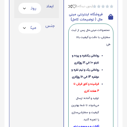
ابعاد
(بدون دیدگاه)





فروشگاه اینترنتی مینی
مال { توضیحات کامل}
جنس
محصولات مینی‌ مال پس از ثبت
سفارش، با دقت و کیفیت بالا
طی:
روتختی یکنفره و پرده و
تابلو 10 الی 12 روزکاری
روتختی یک و نیم نفره و
دونفره 14 الی 16 روزکاری
فرشینه و کاور فرش تا
4 هفته کاری
تولید و آماده ارسال
می‌شوند تا شما بهترین
کیفیت و سفارشی‌سازی
را تجربه کنید.
(5شنبه و جمعه و ایام