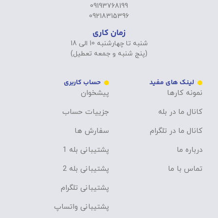
09193768199
09218315396
زمان کاری
شنبه تا چهارشنبه 10 الی 18
(پنج شنبه و جمعه تعطیل)
لینک های مفید
حساب کاربری
نمونه کارها
پیشخوان
کانال ما در بله
جزییات حساب
کانال ما در تلگرام
سفارش ها
درباره ما
پشتیبانی بله 1
تماس با ما
پشتیبانی بله 2
پشتیبانی تلگرام
پشتیبانی واتساپ