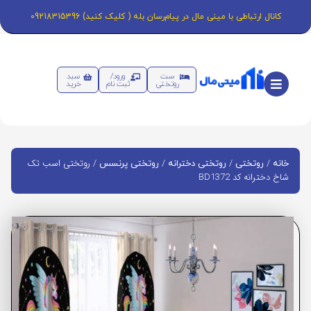
کانال ارتباطی با مینی مال در پیام‌رسان بله ( کلیک کنید) 09218315396
ست
ورود/
سبد
روتختی
ثبت نام
خرید
/
/
/
/ روتختی اسب تک
خانه
روتختی
روتختی دخترانه
روتختی پرنسس
شاخ دخترانه کد BD1372