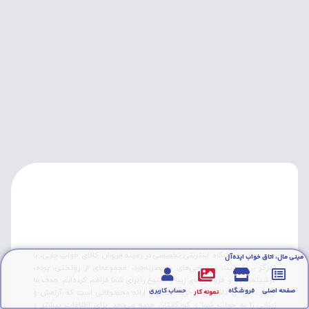
مینی مال، فروشگاه اینترنتی تخصصی در زمینه فروش کالای خواب چاپی، با
مینی مال، اتاق خواب ایده‌آل
تمرکز بر کیفیت و طراحی‌های منحصربه‌فرد، مجموعه‌ای از روتختی‌، پرده،
فرشینه، تابلو و فروشی‌های زیبا و متنوع را برای شما فراهم کرده‌ایم. هدف ما
صفحه اصلی
فروشگاه
حساب کاربری
نمونه کار
ایجاد تجربه‌ای دلنشین از خرید آنلاین و ارائه محصولاتی است که آرامش و
زیبایی را به خواب شما و کودکانتان هدیه می‌دهد. برای اطلاعات بیشتر و