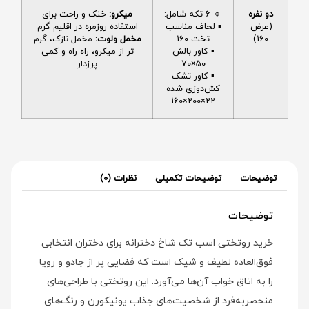
دو نفره
🔹 6 تکه شامل:
میکرو:
خنک و راحت برای
(عرض
▪️ لحاف مناسب
استفاده روزمره در اقلیم گرم
160)
تخت 160
مخمل ولوت:
مخمل نازک، گرم
▪️ کاور بالش
تر از میکرو، راه راه و کمی
50×70
پرزدار
▪️ کاور تشک
کش‌دوزی شده
22×200×160
توضیحات
توضیحات تکمیلی
نظرات (0)
توضیحات
خرید روتختی اسب تک شاخ دخترانه برای دختران انتخابی
فوق‌العاده لطیف و شیک است که فضایی پر از جادو و رویا
را به اتاق خواب آن‌ها می‌آورد. این روتختی با طراحی‌های
منحصربه‌فرد از شخصیت‌های جذاب یونیکورن و رنگ‌های