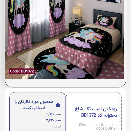
محصول مورد نظرتان را
انتخاب کنید
روتختی اسب تک شاخ
–
4,760,000
دخترانه کد BD1372
7,320,000
Girls unicorn bedspread
تومان
code BD1372