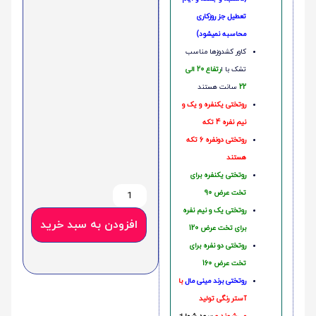
تعطیل جز روزکاری
محاسبه نمیشود)
کاور کشدوزها مناسب
تشک با ا
رتفاع 20 الی
22
سانت هستند
روتختی یکنفره و یک و
نیم نفره 4 تکه
روتختی دونفره 6 تکه
هستند
روتختی یکنفره برای
تخت عرض 90
روتختی یک و نیم نفره
افزودن به سبد خرید
برای تخت عرض 120
روتختی دو نفره برای
تخت عرض 160
روتختی‌
برند مینی مال
با
آستر رنگی تولید