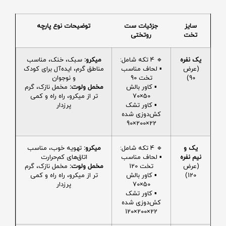
سایز
جزئیات ست
توضیحات نوع پارچه
تخت
روتختی
یک نفره
🔹 4 تکه شامل:
میکرو:
سبک، خنک، مناسب
(عرض
▪️ لحاف مناسب
مناطق گرم، ایده‌آل برای کودک
90)
تخت 90
و نوجوان
▪️ کاور بالش
مخمل ولوت:
مخمل نازک، گرم
50×70
تر از میکرو، راه راه و کمی
▪️ کاور تشک
پرزدار
کش‌دوزی شده
22×200×90
یک و
🔹 4 تکه شامل:
میکرو:
تهویه خوب، مناسب
نیم نفره
▪️ لحاف مناسب
اتاق‌های کم‌حرارت
(عرض
تخت 120
مخمل ولوت:
مخمل نازک، گرم
120)
▪️ کاور بالش
تر از میکرو، راه راه و کمی
50×70
پرزدار
▪️ کاور تشک
کش‌دوزی شده
22×200×120