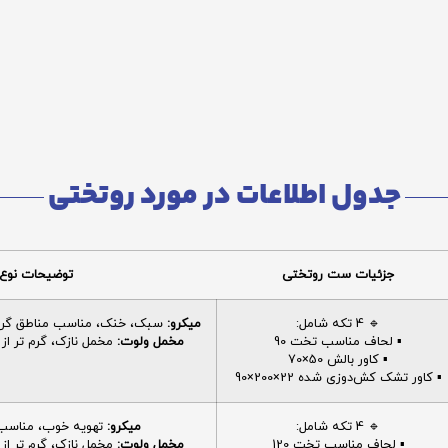
جدول اطلاعات در مورد روتختی
جزئیات ست روتختی
توضیحات نوع 
🔹 4 تکه شامل:
میکرو:
سبک، خنک، مناسب مناطق گرم، 
▪️ لحاف مناسب تخت 90
مخمل ولوت:
مخمل نازک، گرم تر از م
▪️ کاور بالش 50×70
▪️ کاور تشک کش‌دوزی شده 22×200×90
🔹 4 تکه شامل:
میکرو:
تهویه خوب، مناسب ا
▪️ لحاف مناسب تخت 120
مخمل ولوت:
مخمل نازک، گرم تر از م