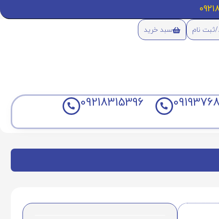
/ثبت نام
سبد خرید
09218315396
09193768