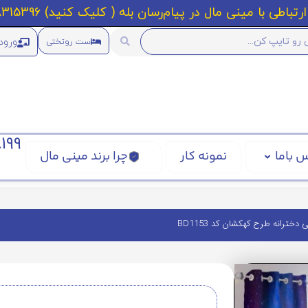
رتباطی با مینی مال در پیام‌رسان بله ( کلیک کنید) 09218315396
ورود
ست روتختی
199
 باما
نمونه کار
چرا برند مینی مال
دخترانه طرح کهکشان کد BD1153