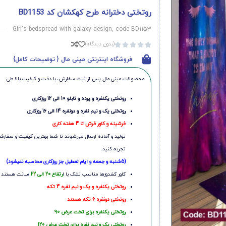
روتختی دخترانه طرح کهکشان کد BD1153
Girl's bedspread with galaxy design, code BD1153
(بدون دیدگاه)





فروشگاه اینترنتی مینی مال { توضیحات کامل}
محصولات مینی‌ مال پس از ثبت سفارش، با دقت و کیفیت بالا طی:
روتختی یکنفره و پرده و تابلو 10 الی 12 روزکاری
روتختی یک و نیم نفره و دونفره 14 الی 16 روزکاری
فرشینه و کاور فرش تا 4 هفته کاری
تولید و آماده ارسال می‌شوند تا شما بهترین کیفیت و سفارشی
تجربه کنید.
(5شنبه و جمعه و ایام تعطیل جز روزکاری محاسبه نمیشود)
کاور کشدوزها مناسب تشک با ا
رتفاع 20 الی 22
سانت هستند
روتختی یکنفره و یک و نیم نفره 4 تکه
روتختی دونفره 6 تکه هستند
روتختی یکنفره برای تخت عرض 90
روتختی یک و نیم نفره برای تخت عرض 120