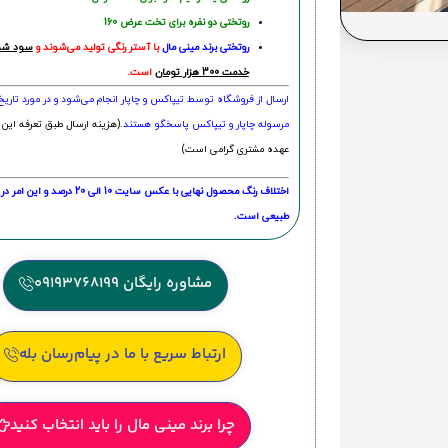
روتختی دو نفره برای تخت عرض 160
روتختی‌
برند مینی مال
با آستر رنگی تولید می‌شوند و
سود شما
خدمت 300 هزار تومان
است.
ارسال از فروشگاه توسط تیپاکس و چاپار انجام می‌شود و در مورد تاری
مرسوله چاپار و تیپاکس پاسخگو هستند.
(هزینه ارسال طبق تعرفه این 
عهده مشتری گرامی است)
اختلاف رنگ محصول نهایی با عکس سایت 10 الی 
طبیعی است.
مشاوره رایگان 09193768199
ارتباط سریع با ما در پیام‌رسان بله
چرا برند مینی مال را باید انتخاب کنید