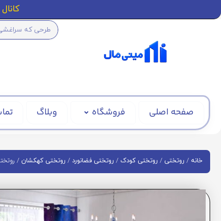
کانال ا
صفحه اصلی
فروشگاه
وبلاگ
تماس
/
/
/
/
/ روتختی 
خانه
روتختی
روتختی کودک
روتختی فضانورد
روتختی کهکشان