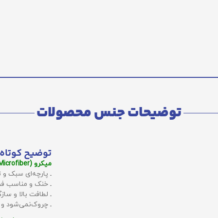
توضیحات جنس محصولات
توضیح کوتاه 
میکرو (Microfiber):
ـ پارچه‌ای سبک و ت
ـ خنک و مناسب فص
ـ لطافت بالا و سا
ـ چروک‌نمی‌شود و