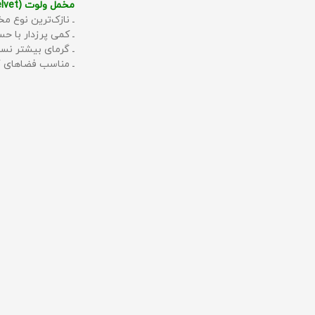
مخمل ولوت (Velvet):
ـ نازک‌ترین نوع مخ
ـ کمی پرزدار با 
ـ گرمای بیشتر نس
ـ مناسب فضاهای گ