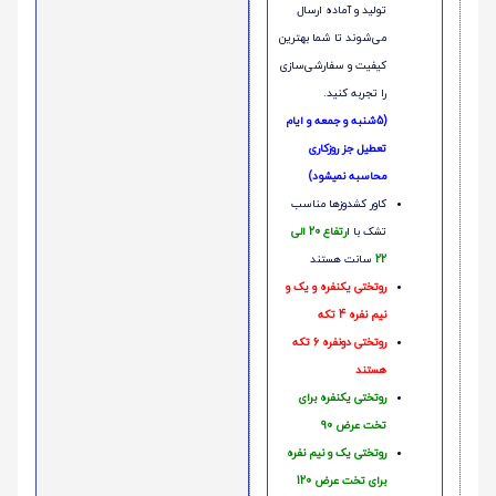
تولید و آماده ارسال
می‌شوند تا شما بهترین
کیفیت و سفارشی‌سازی
را تجربه کنید.
(5شنبه و جمعه و ایام
تعطیل جز روزکاری
محاسبه نمیشود)
کاور کشدوزها مناسب
تشک با ا
رتفاع 20 الی
22
سانت هستند
روتختی یکنفره و یک و
نیم نفره 4 تکه
روتختی دونفره 6 تکه
هستند
روتختی یکنفره برای
تخت عرض 90
روتختی یک و نیم نفره
برای تخت عرض 120