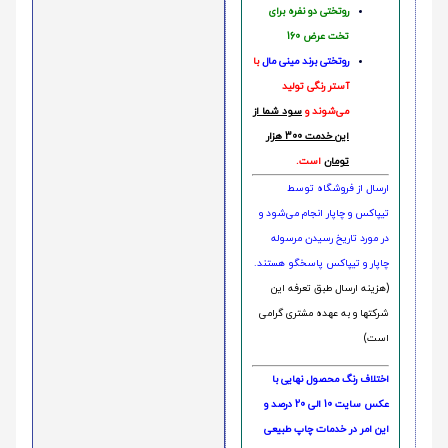
روتختی دو نفره برای
تخت عرض 160
روتختی‌
برند مینی مال
با
آستر رنگی تولید
می‌شوند و
سود شما از
این خدمت 300 هزار
تومان
است.
ارسال از فروشگاه توسط
تیپاکس و چاپار انجام می‌شود و
در مورد تاریخ رسیدن مرسوله
چاپار و تیپاکس پاسخگو هستند.
(هزینه ارسال طبق تعرفه این
شرکتها و به عهده مشتری گرامی
است)
اختلاف رنگ محصول نهایی با
عکس سایت 10 الی 20 درصد و
این امر در خدمات چاپ طبیعی