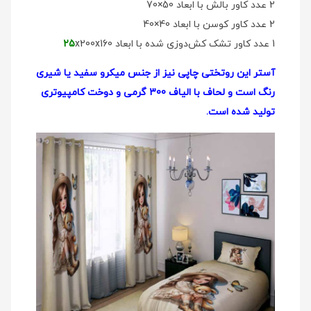
2 عدد کاور بالش با ابعاد 50×70
2 عدد کاور کوسن با ابعاد 40×40
1 عدد کاور تشک کش‌دوزی شده با ابعاد
x200x160
25
آستر این روتختی چاپی نیز از جنس میکرو سفید یا شیری
رنگ است و لحاف با الیاف 300 گرمی و دوخت کامپیوتری
تولید شده است.