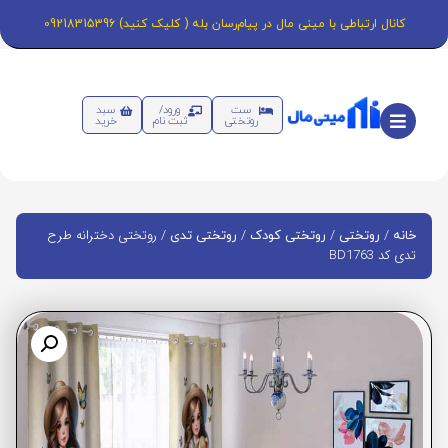
کانال ارتباطی با مینی مال در پیام‌رسان بله ( کلیک کنید) 09218315396
ست
ورود/
سبد
روتختی
ثبت نام
خرید
/
/
/
/ روتختی دخترانه طرح
خانه
روتختی
روتختی کودک
روتختی تدی
تدی کد BD1763