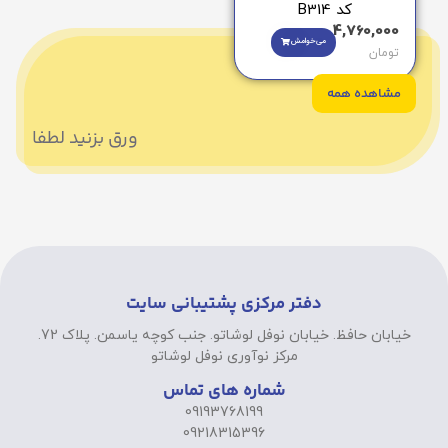
کد B314
4,760,000
می‌خوامش
تومان
مشاهده همه
ورق بزنید لطفا
دفتر مرکزی پشتیبانی سایت
خیابان حافظ. خیابان نوفل لوشاتو. جنب کوچه یاسمن. پلاک 72.
مرکز نوآوری نوفل لوشاتو
شماره های تماس
09193768199
09218315396