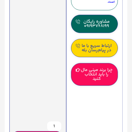
است.
مشاوره رایگان
09193768199
ارتباط سریع با ما
در پیام‌رسان بله
چرا برند مینی مال
را باید انتخاب
کنید