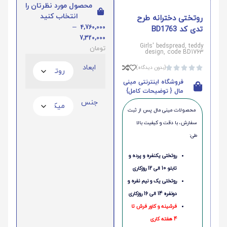
محصول مورد نظرتان را
انتخاب کنید
روتختی دخترانه طرح
–
4,760,000
تدی کد BD1763
7,320,000
Girls' bedspread, teddy
تومان
design, code BD1763
ابعاد
(بدون دیدگاه)





فروشگاه اینترنتی مینی
مال { توضیحات کامل}
جنس
محصولات مینی‌ مال پس از ثبت
سفارش، با دقت و کیفیت بالا
طی:
روتختی یکنفره و پرده و
تابلو 10 الی 12 روزکاری
روتختی یک و نیم نفره و
دونفره 14 الی 16 روزکاری
فرشینه و کاور فرش تا
4 هفته کاری