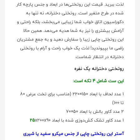
لذت ببرید. قیمت این روتختی‌ها در ابعاد و جنس پارچه کار
شده در طرح متغیر است. روتختی دخترانه، نه تنها به
دکوراسیون اتاق خواب شما زیبایی می‌بخشد، بلکه راحتی و
آرامش بیشتری را نیز به شما هدیه می‌دهد. همین حالا
این روتختی چاپی زیبا را سفارش دهید و به جمع مشتریان
راضی ما بپیوندید! لذت یک خواب راحت و آرام با روتختی
دخترانه در انتظار شماست.
روتختی دخترانه یک نفره
این ست شامل 4 تکه است:
1 عدد لحاف با ابعاد 150×220 (مناسب برای تخت عرض 80
تا 100)
2 عدد کاور بالش با ابعاد 50×70
1 عدد کاور تشک کش‌دوزی شده با ابعاد
x200x90
25
آستر این روتختی چاپی از جنس میکرو سفید یا شیری