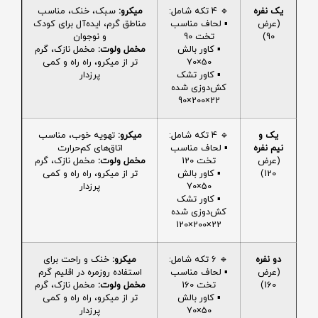
یک نفره
🔹 4 تکه شامل:
میکرو:
سبک، خنک، مناسب
(عرض
▪️ لحاف مناسب
مناطق گرم، ایده‌آل برای کودک
90)
تخت 90
و نوجوان
▪️ کاور بالش
مخمل ولوت:
مخمل نازک، گرم
50×70
تر از میکرو، راه راه و کمی
▪️ کاور تشک
پرزدار
کش‌دوزی شده
22×200×90
یک و
🔹 4 تکه شامل:
میکرو:
تهویه خوب، مناسب
نیم نفره
▪️ لحاف مناسب
اتاق‌های کم‌حرارت
(عرض
تخت 120
مخمل ولوت:
مخمل نازک، گرم
120)
▪️ کاور بالش
تر از میکرو، راه راه و کمی
50×70
پرزدار
▪️ کاور تشک
کش‌دوزی شده
22×200×120
دو نفره
🔹 6 تکه شامل:
میکرو:
خنک و راحت برای
(عرض
▪️ لحاف مناسب
استفاده روزمره در اقلیم گرم
160)
تخت 160
مخمل ولوت:
مخمل نازک، گرم
▪️ کاور بالش
تر از میکرو، راه راه و کمی
50×70
پرزدار