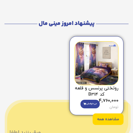
پیشنهاد امروز مینی مال
روتختی پرنسس و قلعه
کد B314
4,760,000
می‌خوامش
تومان
مشاهده همه
ورق بزنید لطفا