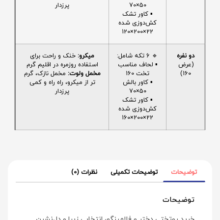
50×70
پرزدار
▪️ کاور تشک
کش‌دوزی شده
22×200×120
دو نفره
🔹 6 تکه شامل:
میکرو:
خنک و راحت برای
(عرض
▪️ لحاف مناسب
استفاده روزمره در اقلیم گرم
160)
تخت 160
مخمل ولوت:
مخمل نازک، گرم
▪️ کاور بالش
تر از میکرو، راه راه و کمی
50×70
پرزدار
▪️ کاور تشک
کش‌دوزی شده
22×200×160
توضیحات
توضیحات تکمیلی
نظرات (0)
توضیحات
خرید روتختی دختر و فلامینگو، انتخابی زیبا و دل‌نشین