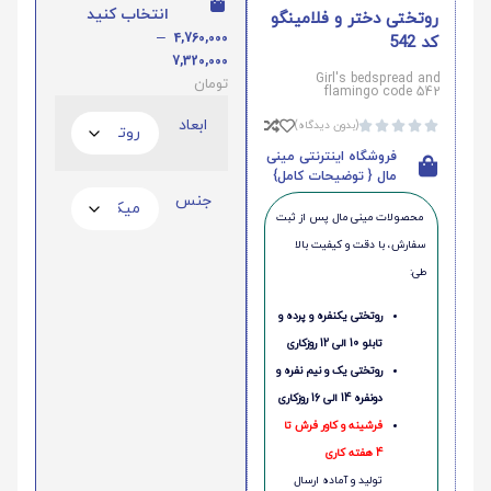
انتخاب کنید
روتختی دختر و فلامینگو
–
4,760,000
کد 542
7,320,000
Girl's bedspread and
تومان
flamingo code 542
ابعاد
(بدون دیدگاه)





فروشگاه اینترنتی مینی
مال { توضیحات کامل}
جنس
محصولات مینی‌ مال پس از ثبت
سفارش، با دقت و کیفیت بالا
طی:
روتختی یکنفره و پرده و
تابلو 10 الی 12 روزکاری
روتختی یک و نیم نفره و
دونفره 14 الی 16 روزکاری
فرشینه و کاور فرش تا
4 هفته کاری
تولید و آماده ارسال