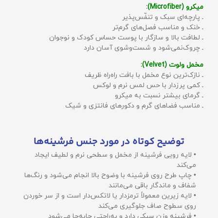
میکرو (Microfiber):
ـ پارچه‌ای سبک و تنفّس‌پذیر
ـ خنک و مناسب فصل‌های گرم‌تر
ـ لطافت بالا و سازگار با پوست حساس کودک و نوجوان
ـ چروک‌نمی‌شود و شست‌وشوی آسان دارد
مخمل ولوت (Velvet):
ـ نازک‌ترین نوع مخمل با بافت راه‌راه ظریف
ـ کمی پرزدار با حس لمس نرم و لوکس
ـ گرمای بیشتر نسبت به میکرو
ـ مناسب فضاهای گرم و دکورهای فانتزی و شیک
توضیح کوتاه در مورد جنس فرشینه‌ها
• لایه رویی فرشینه از مخمل و سطحی نرم و لطیف ایجاد
می‌کند
• چاپ طرح روی فرشینه با وضوح بالا انجام می‌شود و رنگ‌ها
شفاف و ماندگار باقی می‌مانند
• لایه زیرین معمولاً ترمزدار یا لاتکس‌دار است و از سر خوردن
روی سطوح صاف جلوگیری می‌کند
• فرشینه وزن سبکی دارد و به‌راحتی جابه‌جا می‌شود