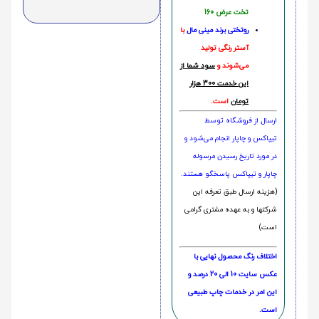
تخت عرض 160
روتختی‌
برند مینی مال
با
آستر رنگی تولید
می‌شوند و
سود شما از
این خدمت 300 هزار
تومان
است.
ارسال از فروشگاه توسط
تیپاکس و چاپار انجام می‌شود و
در مورد تاریخ رسیدن مرسوله
چاپار و تیپاکس پاسخگو هستند.
(هزینه ارسال طبق تعرفه این
شرکتها و به عهده مشتری گرامی
است)
اختلاف رنگ محصول نهایی با
عکس سایت 10 الی 20 درصد و
این امر در خدمات چاپ طبیعی
است.