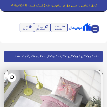
کانال ارتباطی با مینی مال در پیام‌رسان بله ( کلیک کنید) 09218315396
ست
ورود/
سبد
روتختی
ثبت نام
خرید
/
/
/ روتختی دختر و فلامینگو کد 542
خانه
روتختی
روتختی دخترانه