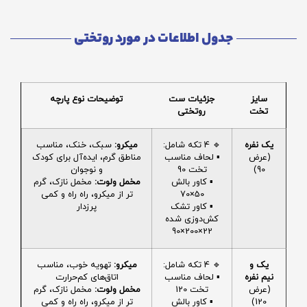
جدول اطلاعات در مورد روتختی
سایز
جزئیات ست
توضیحات نوع پارچه
تخت
روتختی
یک نفره
🔹 4 تکه شامل:
میکرو:
سبک، خنک، مناسب
(عرض
▪️ لحاف مناسب
مناطق گرم، ایده‌آل برای کودک
90)
تخت 90
و نوجوان
▪️ کاور بالش
مخمل ولوت:
مخمل نازک، گرم
50×70
تر از میکرو، راه راه و کمی
▪️ کاور تشک
پرزدار
کش‌دوزی شده
22×200×90
یک و
🔹 4 تکه شامل:
میکرو:
تهویه خوب، مناسب
نیم نفره
▪️ لحاف مناسب
اتاق‌های کم‌حرارت
(عرض
تخت 120
مخمل ولوت:
مخمل نازک، گرم
120)
▪️ کاور بالش
تر از میکرو، راه راه و کمی