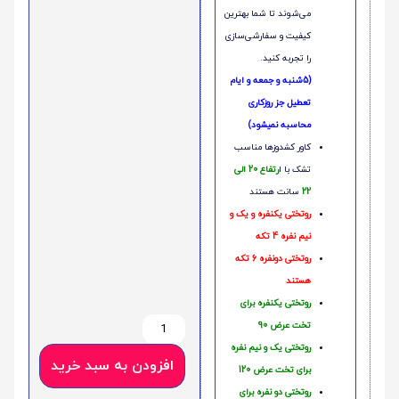
می‌شوند تا شما بهترین
کیفیت و سفارشی‌سازی
را تجربه کنید.
(5شنبه و جمعه و ایام
تعطیل جز روزکاری
محاسبه نمیشود)
کاور کشدوزها مناسب
تشک با ا
رتفاع 20 الی
22
سانت هستند
روتختی یکنفره و یک و
نیم نفره 4 تکه
روتختی دونفره 6 تکه
هستند
روتختی یکنفره برای
تخت عرض 90
روتختی یک و نیم نفره
افزودن به سبد خرید
برای تخت عرض 120
روتختی دو نفره برای