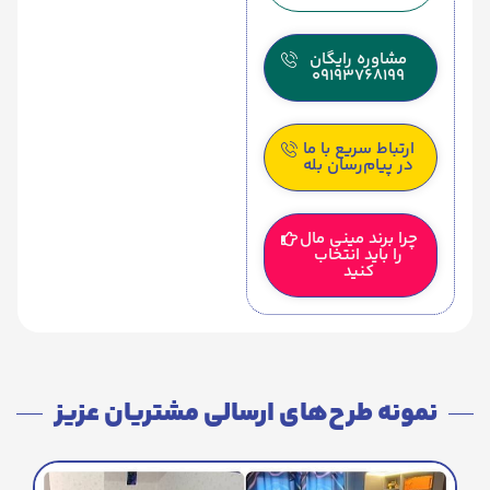
مشاوره رایگان
09193768199
ارتباط سریع با ما
در پیام‌رسان بله
چرا برند مینی مال
را باید انتخاب
کنید
نمونه طرح‌های ارسالی مشتریان عزیز