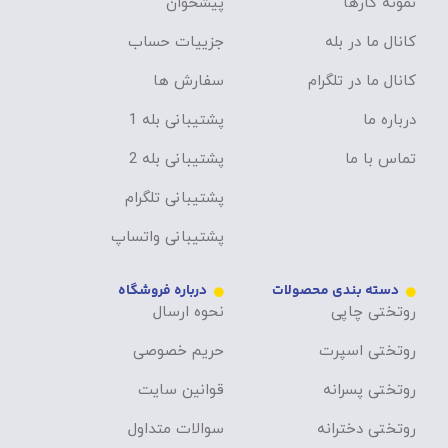
نمونه کارها
پیشخوان
کانال ما در بله
جزییات حساب
کانال ما در تلگرام
سفارش ها
درباره ما
پشتیبانی بله 1
تماس با ما
پشتیبانی بله 2
پشتیبانی تلگرام
پشتیبانی واتساپ
دسته بندی محصولات
درباره فروشگاه
روتختی چاپی
نحوه ارسال
روتختی اسپرت
حریم خصوصی
روتختی پسرانه
قوانین سایت
روتختی دخترانه
سوالات متداول