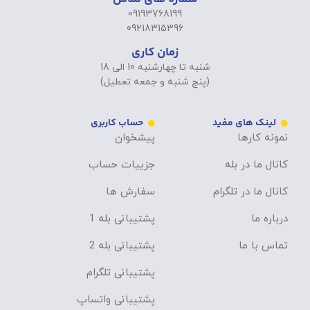
09193768199
09218315396
زمان کاری
شنبه تا چهارشنبه 10 الی 18
(پنج شنبه و جمعه تعطیل)
لینک های مفید
حساب کاربری
نمونه کارها
پیشخوان
کانال ما در بله
جزییات حساب
کانال ما در تلگرام
سفارش ها
درباره ما
پشتیبانی بله 1
تماس با ما
پشتیبانی بله 2
پشتیبانی تلگرام
پشتیبانی واتساپ