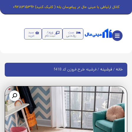
کانال ارتباطی با مینی مال در پیام‌رسان بله ( کلیک کنید) 09218315396
ست
ورود/
سبد
روتختی
ثبت نام
خرید
/
/ فرشینه طرح فروزن کد f418
خانه
فرشینه