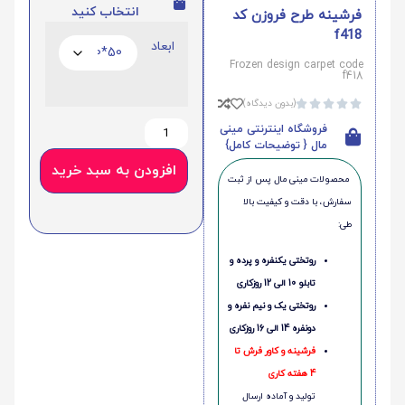
انتخاب کنید
فرشینه طرح فروزن کد
f418
ابعاد
Frozen design carpet code
f418
(بدون دیدگاه)





فروشگاه اینترنتی مینی
مال { توضیحات کامل}
افزودن به سبد خرید
محصولات مینی‌ مال پس از ثبت
سفارش، با دقت و کیفیت بالا
طی:
روتختی یکنفره و پرده و
تابلو 10 الی 12 روزکاری
روتختی یک و نیم نفره و
دونفره 14 الی 16 روزکاری
فرشینه و کاور فرش تا
4 هفته کاری
تولید و آماده ارسال