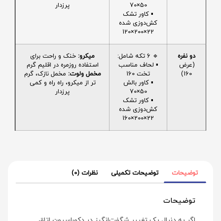
50×70
پرزدار
▪️ کاور تشک
کش‌دوزی شده
22×200×120
دو نفره
🔹 6 تکه شامل:
میکرو:
خنک و راحت برای
(عرض
▪️ لحاف مناسب
استفاده روزمره در اقلیم گرم
160)
تخت 160
مخمل ولوت:
مخمل نازک، گرم
▪️ کاور بالش
تر از میکرو، راه راه و کمی
50×70
پرزدار
▪️ کاور تشک
کش‌دوزی شده
22×200×160
توضیحات
توضیحات تکمیلی
نظرات (0)
توضیحات
اگر به دنبال یک تغییر شگفت‌انگیز در دکوراسیون اتاق