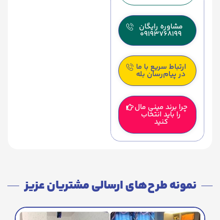
مشاوره رایگان
09193768199
ارتباط سریع با ما
در پیام‌رسان بله
چرا برند مینی مال
را باید انتخاب
کنید
نمونه طرح‌های ارسالی مشتریان عزیز