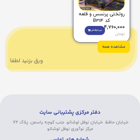
روتختی پرنسس و قلعه
کد B314
4,760,000
می‌خوامش
تومان
مشاهده همه
ورق بزنید لطفا
دفتر مرکزی پشتیبانی سایت
خیابان حافظ. خیابان نوفل لوشاتو. جنب کوچه یاسمن. پلاک 72.
مرکز نوآوری نوفل لوشاتو
شماره های تماس