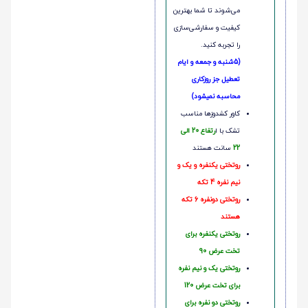
می‌شوند تا شما بهترین
کیفیت و سفارشی‌سازی
را تجربه کنید.
(5شنبه و جمعه و ایام
تعطیل جز روزکاری
محاسبه نمیشود)
کاور کشدوزها مناسب
تشک با ا
رتفاع 20 الی
22
سانت هستند
روتختی یکنفره و یک و
نیم نفره 4 تکه
روتختی دونفره 6 تکه
هستند
روتختی یکنفره برای
تخت عرض 90
روتختی یک و نیم نفره
برای تخت عرض 120
روتختی دو نفره برای