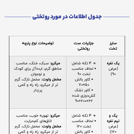
جدول اطلاعات در مورد روتختی
سایز
جزئیات ست
توضیحات نوع پارچه
تخت
روتختی
یک نفره
🔹 4 تکه شامل:
میکرو:
سبک، خنک، مناسب
(عرض
▪️ لحاف مناسب
مناطق گرم، ایده‌آل برای کودک
90)
تخت 90
و نوجوان
▪️ کاور بالش
مخمل ولوت:
مخمل نازک، گرم
50×70
تر از میکرو، راه راه و کمی
▪️ کاور تشک
پرزدار
کش‌دوزی شده
22×200×90
یک و
🔹 4 تکه شامل:
میکرو:
تهویه خوب، مناسب
نیم نفره
▪️ لحاف مناسب
اتاق‌های کم‌حرارت
(عرض
تخت 120
مخمل ولوت:
مخمل نازک، گرم
120)
▪️ کاور بالش
تر از میکرو، راه راه و کمی