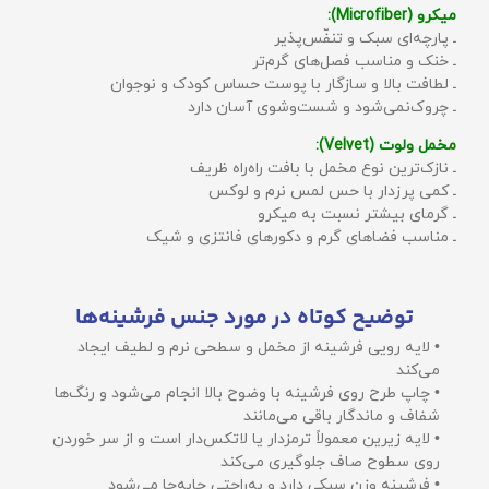
میکرو (Microfiber):
ـ پارچه‌ای سبک و تنفّس‌پذیر
ـ خنک و مناسب فصل‌های گرم‌تر
ـ لطافت بالا و سازگار با پوست حساس کودک و نوجوان
ـ چروک‌نمی‌شود و شست‌وشوی آسان دارد
مخمل ولوت (Velvet):
ـ نازک‌ترین نوع مخمل با بافت راه‌راه ظریف
ـ کمی پرزدار با حس لمس نرم و لوکس
ـ گرمای بیشتر نسبت به میکرو
ـ مناسب فضاهای گرم و دکورهای فانتزی و شیک
توضیح کوتاه در مورد جنس فرشینه‌ها
• لایه رویی فرشینه از مخمل و سطحی نرم و لطیف ایجاد
می‌کند
• چاپ طرح روی فرشینه با وضوح بالا انجام می‌شود و رنگ‌ها
شفاف و ماندگار باقی می‌مانند
• لایه زیرین معمولاً ترمزدار یا لاتکس‌دار است و از سر خوردن
روی سطوح صاف جلوگیری می‌کند
• فرشینه وزن سبکی دارد و به‌راحتی جابه‌جا می‌شود