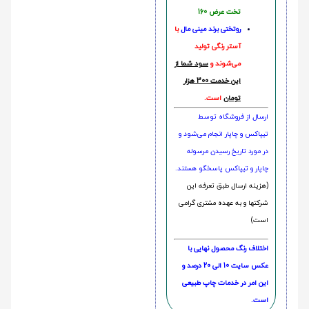
تخت عرض 160
روتختی‌
برند مینی مال
با
آستر رنگی تولید
می‌شوند و
سود شما از
این خدمت 300 هزار
تومان
است.
ارسال از فروشگاه توسط
تیپاکس و چاپار انجام می‌شود و
در مورد تاریخ رسیدن مرسوله
چاپار و تیپاکس پاسخگو هستند.
(هزینه ارسال طبق تعرفه این
شرکتها و به عهده مشتری گرامی
است)
اختلاف رنگ محصول نهایی با
عکس سایت 10 الی 20 درصد و
این امر در خدمات چاپ طبیعی
است.