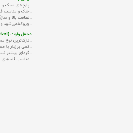
ـ پارچه‌ای سبک و ت
ـ خنک و مناسب فص
ـ لطافت بالا و سا
ـ چروک‌نمی‌شود و
مخمل ولوت (Velvet):
ـ نازک‌ترین نوع مخ
ـ کمی پرزدار با 
ـ گرمای بیشتر نس
ـ مناسب فضاهای گ