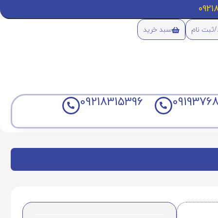
/ثبت نام
سبد خرید
09218315396
09193768