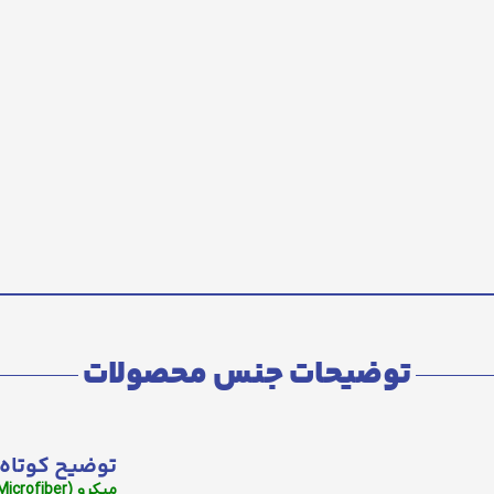
توضیحات جنس محصولات
توضیح کوتاه 
میکرو (Microfiber):