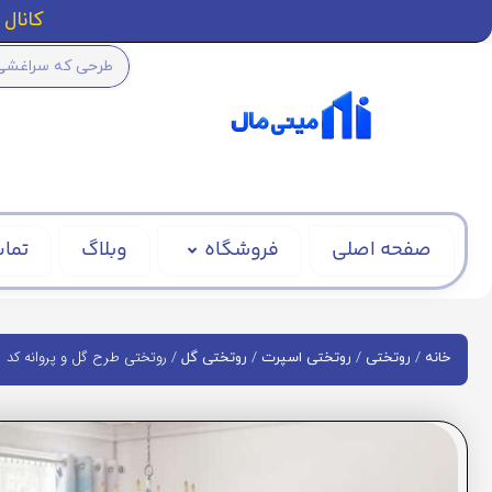
کانال ا
صفحه اصلی
فروشگاه
وبلاگ
تماس
/
/
/
/ روتختی طرح گل و پروانه کد BD941
خانه
روتختی
روتختی اسپرت
روتختی گل