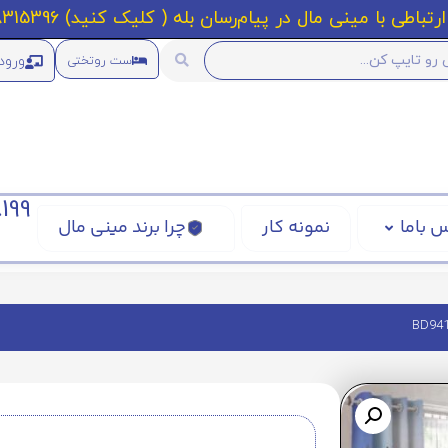
رتباطی با مینی مال در پیام‌رسان بله ( کلیک کنید) 09218315396
ورود
ست روتختی
199
 باما
نمونه کار
چرا برند مینی مال