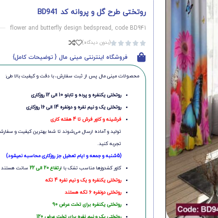
روتختی طرح گل و پروانه کد BD941
flower and butterfly design bedspread, code BD941
(بدون دیدگاه)





فروشگاه اینترنتی مینی مال { توضیحات کامل}
محصولات مینی‌ مال پس از ثبت سفارش، با دقت و کیفیت بالا طی:
روتختی یکنفره و پرده و تابلو 10 الی 12 روزکاری
روتختی یک و نیم نفره و دونفره 14 الی 16 روزکاری
فرشینه و کاور فرش تا 4 هفته کاری
تولید و آماده ارسال می‌شوند تا شما بهترین کیفیت و سفارشی
تجربه کنید.
(5شنبه و جمعه و ایام تعطیل جز روزکاری محاسبه نمیشود)
کاور کشدوزها مناسب تشک با ا
رتفاع 20 الی 22
سانت هستند
روتختی یکنفره و یک و نیم نفره 4 تکه
روتختی دونفره 6 تکه هستند
روتختی یکنفره برای تخت عرض 90
روتختی یک و نیم نفره برای تخت عرض 120