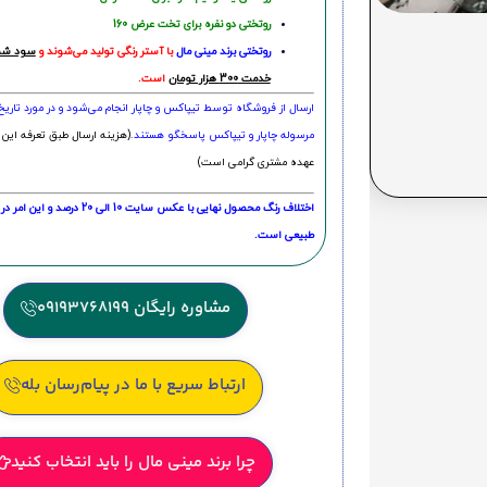
روتختی دو نفره برای تخت عرض 160
روتختی‌
برند مینی مال
با آستر رنگی تولید می‌شوند و
سود شما
خدمت 300 هزار تومان
است.
ارسال از فروشگاه توسط تیپاکس و چاپار انجام می‌شود و در مورد تاری
مرسوله چاپار و تیپاکس پاسخگو هستند.
(هزینه ارسال طبق تعرفه این 
عهده مشتری گرامی است)
اختلاف رنگ محصول نهایی با عکس سایت 10 الی 
طبیعی است.
مشاوره رایگان 09193768199
ارتباط سریع با ما در پیام‌رسان بله
چرا برند مینی مال را باید انتخاب کنید