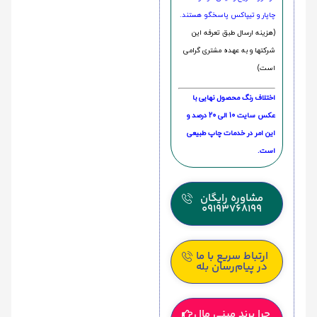
چاپار و تیپاکس پاسخگو هستند.
(هزینه ارسال طبق تعرفه این
شرکتها و به عهده مشتری گرامی
است)
اختلاف رنگ محصول نهایی با
عکس سایت 10 الی 20 درصد و
این امر در خدمات چاپ طبیعی
است.
مشاوره رایگان
09193768199
ارتباط سریع با ما
در پیام‌رسان بله
چرا برند مینی مال