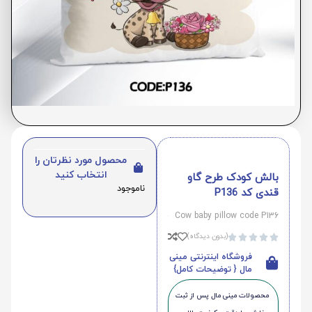
محصول مورد نظرتان را
انتخاب کنید
بالش کودک طرح گاو
ناموجود
قندی کد P136
Cow baby pillow code P136
(بدون دیدگاه)





فروشگاه اینترنتی مینی
مال { توضیحات کامل}
محصولات مینی‌ مال پس از ثبت