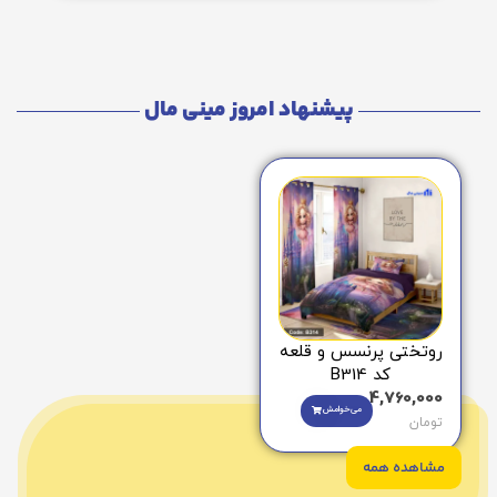
پیشنهاد امروز مینی مال
روتختی پرنسس و قلعه
کد B314
4,760,000
می‌خوامش
تومان
مشاهده همه