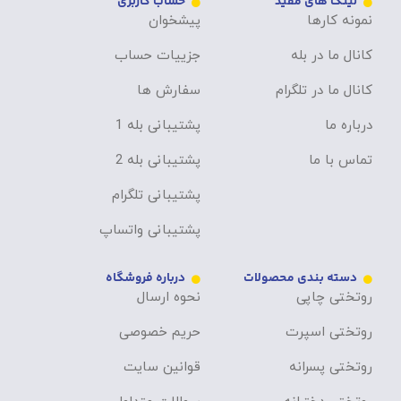
لینک های مفید
حساب کاربری
نمونه کارها
پیشخوان
کانال ما در بله
جزییات حساب
کانال ما در تلگرام
سفارش ها
درباره ما
پشتیبانی بله 1
تماس با ما
پشتیبانی بله 2
پشتیبانی تلگرام
پشتیبانی واتساپ
دسته بندی محصولات
درباره فروشگاه
روتختی چاپی
نحوه ارسال
روتختی اسپرت
حریم خصوصی
روتختی پسرانه
قوانین سایت