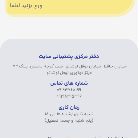
ورق بزنید لطفا
دفتر مرکزی پشتیبانی سایت
خیابان حافظ. خیابان نوفل لوشاتو. جنب کوچه یاسمن. پلاک 72.
مرکز نوآوری نوفل لوشاتو
شماره های تماس
09193768199
09218315396
زمان کاری
شنبه تا چهارشنبه 10 الی 18
(پنج شنبه و جمعه تعطیل)