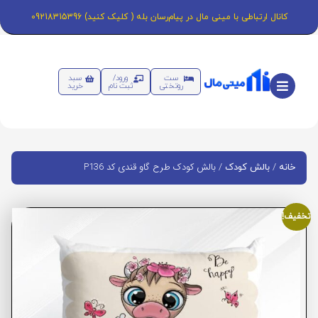
کانال ارتباطی با مینی مال در پیام‌رسان بله ( کلیک کنید) 09218315396
ست
ورود/
سبد
روتختی
ثبت نام
خرید
/
/ بالش کودک طرح گاو قندی کد P136
خانه
بالش کودک
تخفیف!