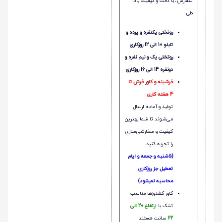
سفارش، با دقت و کیفیت بالا
طی:
روتختی یکنفره و پرده و
تابلو 10 الی 12 روزکاری
روتختی یک و نیم نفره و
دونفره 14 الی 16 روزکاری
فرشینه و کاور فرش تا
4 هفته کاری
تولید و آماده ارسال
می‌شوند تا شما بهترین
کیفیت و سفارشی‌سازی
را تجربه کنید.
(5شنبه و جمعه و ایام
تعطیل جز روزکاری
محاسبه نمیشود)
کاور کشدوزها مناسب
تشک با ا
رتفاع 20 الی
22
سانت هستند