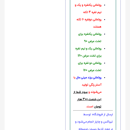
روتختی یکنفره و یک و
نیم نفره 4 تکه
روتختی دونفره 6 تکه
هستند
روتختی یکنفره برای
تخت عرض 90
روتختی یک و نیم نفره
برای تخت عرض 120
روتختی دو نفره برای
تخت عرض 160
روتختی‌
برند مینی مال
با
آستر رنگی تولید
می‌شوند و
سود شما از
این خدمت 300 هزار
تومان
است.
ارسال از فروشگاه توسط
تیپاکس و چاپار انجام می‌شود و
در مورد تاریخ رسیدن مرسوله