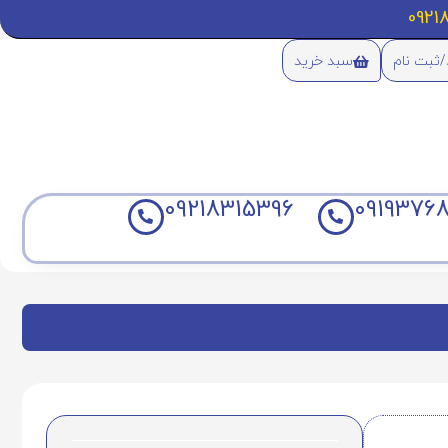
/ثبت نام
سبد خرید
09218315396
09193768