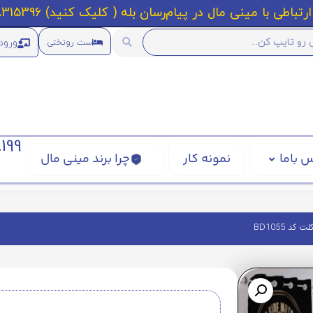
رتباطی با مینی مال در پیام‌رسان بله ( کلیک کنید) 09218315396
ورود
ست روتختی
199
 باما
نمونه کار
چرا برند مینی مال
 BD1055