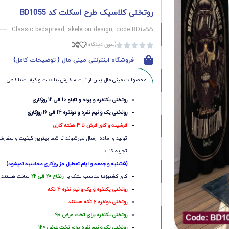
روتختی کلاسیک طرح اسکلت کد BD1055
Classic bedspread, skeleton design, code BD1055
(بدون دیدگاه)





فروشگاه اینترنتی مینی مال { توضیحات کامل}
محصولات مینی‌ مال پس از ثبت سفارش، با دقت و کیفیت بالا طی:
روتختی یکنفره و پرده و تابلو 10 الی 12 روزکاری
روتختی یک و نیم نفره و دونفره 14 الی 16 روزکاری
فرشینه و کاور فرش تا 4 هفته کاری
تولید و آماده ارسال می‌شوند تا شما بهترین کیفیت و سفارشی
تجربه کنید.
(5شنبه و جمعه و ایام تعطیل جز روزکاری محاسبه نمیشود)
کاور کشدوزها مناسب تشک با ا
رتفاع 20 الی 22
سانت هستند
روتختی یکنفره و یک و نیم نفره 4 تکه
روتختی دونفره 6 تکه هستند
روتختی یکنفره برای تخت عرض 90
روتختی یک و نیم نفره برای تخت عرض 120