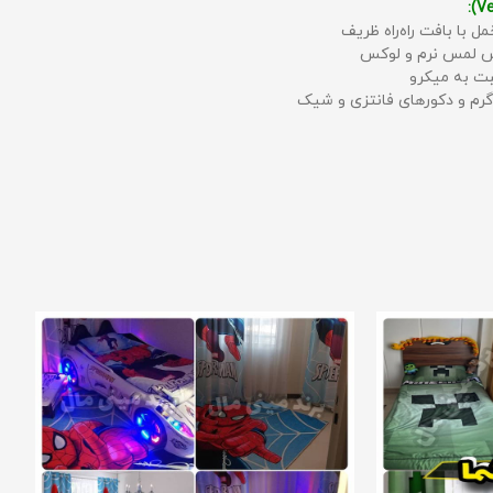
مل با بافت راه‌راه ظریف
حس لمس نرم و لوکس
بت به میکرو
رم و دکورهای فانتزی و شیک