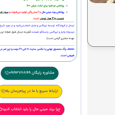
روتختی دو نفره برای تخت عرض 160
روتختی‌
برند مینی مال
با آستر رنگی تولید می‌شوند و
سود شما
خدمت 300 هزار تومان
است.
ارسال از فروشگاه توسط تیپاکس و چاپار انجام می‌شود و در مورد تاری
مرسوله چاپار و تیپاکس پاسخگو هستند.
(هزینه ارسال طبق تعرفه این 
عهده مشتری گرامی است)
اختلاف رنگ محصول نهایی با عکس سایت 10 الی 
طبیعی است.
مشاوره رایگان 09193768199
ارتباط سریع با ما در پیام‌رسان بله
چرا برند مینی مال را باید انتخاب کنید