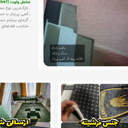
مخمل ولوت (Velvet):
ـ نازک‌ترین نوع مخ
ـ کمی پرزدار با 
ـ گرمای بیشتر نس
ـ مناسب فضاهای گ