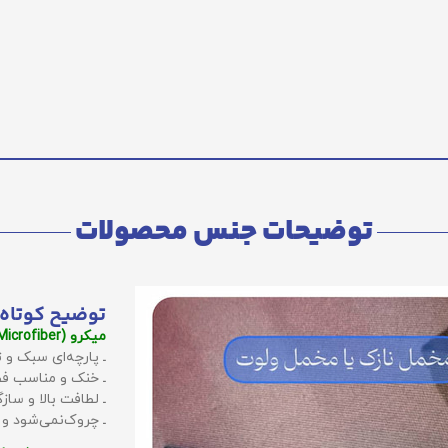
توضیحات جنس محصولات
توضیح کوتاه 
میکرو (Microfiber):
ـ پارچه‌ای سبک و ت
ـ خنک و مناسب فص
ـ لطافت بالا و سا
ـ چروک‌نمی‌شود و