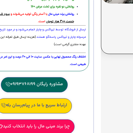
روتختی دو نفره برای تخت عرض 160
روتختی‌
برند مینی مال
با آستر رنگی تولید می‌شوند و
سود شما
خدمت 300 هزار تومان
است.
ارسال از فروشگاه توسط تیپاکس و چاپار انجام می‌شود و در مورد تاری
مرسوله چاپار و تیپاکس پاسخگو هستند.
(هزینه ارسال طبق تعرفه این 
عهده مشتری گرامی است)
اختلاف رنگ محصول نهایی با عکس سایت 10 الی 
طبیعی است.
مشاوره رایگان 09193768199
ارتباط سریع با ما در پیام‌رسان بله
چرا برند مینی مال را باید انتخاب کنید