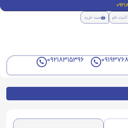
/ثبت نام
سبد خرید
09218315396
09193768