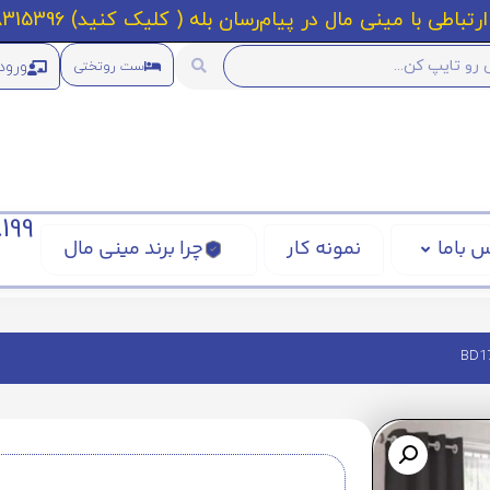
رتباطی با مینی مال در پیام‌رسان بله ( کلیک کنید) 09218315396
ورود
ست روتختی
199
 باما
نمونه کار
چرا برند مینی مال