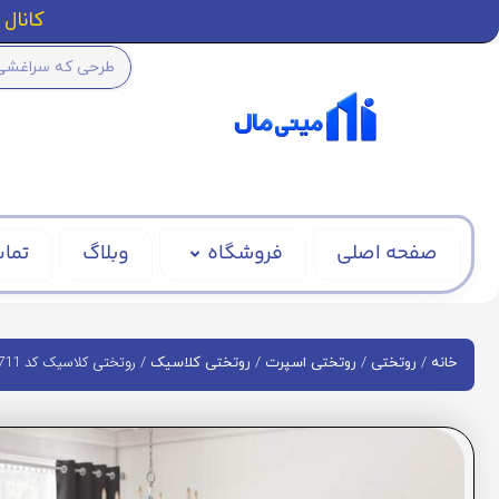
کانال ا
صفحه اصلی
فروشگاه
وبلاگ
تماس
/
/
/
/ روتختی کلاسیک کد BD1711
خانه
روتختی
روتختی اسپرت
روتختی کلاسیک