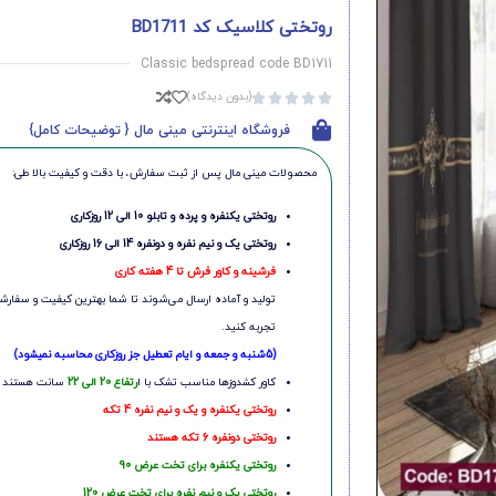
روتختی کلاسیک کد BD1711
Classic bedspread code BD1711
(بدون دیدگاه)





فروشگاه اینترنتی مینی مال { توضیحات کامل}
محصولات مینی‌ مال پس از ثبت سفارش، با دقت و کیفیت بالا طی:
روتختی یکنفره و پرده و تابلو 10 الی 12 روزکاری
روتختی یک و نیم نفره و دونفره 14 الی 16 روزکاری
فرشینه و کاور فرش تا 4 هفته کاری
تولید و آماده ارسال می‌شوند تا شما بهترین کیفیت و سفارشی
تجربه کنید.
(5شنبه و جمعه و ایام تعطیل جز روزکاری محاسبه نمیشود)
کاور کشدوزها مناسب تشک با ا
رتفاع 20 الی 22
سانت هستند
روتختی یکنفره و یک و نیم نفره 4 تکه
روتختی دونفره 6 تکه هستند
روتختی یکنفره برای تخت عرض 90
روتختی یک و نیم نفره برای تخت عرض 120