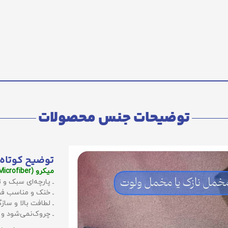
توضیحات جنس محصولات
توضیح کوتاه 
میکرو (Microfiber):
ـ پارچه‌ای سبک و ت
ـ خنک و مناسب فص
ـ لطافت بالا و سا
ـ چروک‌نمی‌شود و