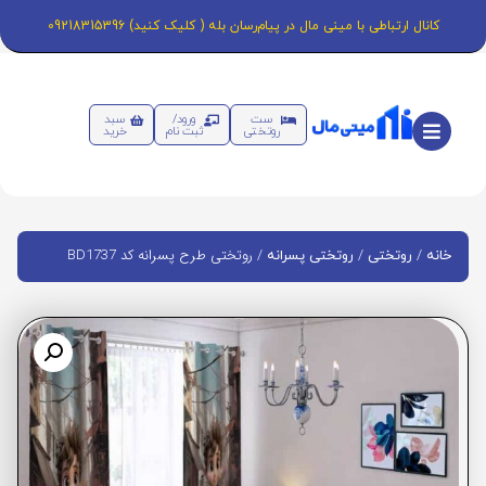
کانال ارتباطی با مینی مال در پیام‌رسان بله ( کلیک کنید) 09218315396
ست
ورود/
سبد
روتختی
ثبت نام
خرید
/
/
/ روتختی طرح پسرانه کد BD1737
خانه
روتختی
روتختی پسرانه