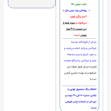
تخت عرض 160
روتختی‌
برند مینی مال
با
آستر رنگی تولید
می‌شوند و
سود شما از
این خدمت 300 هزار
تومان
است.
ارسال از فروشگاه توسط
تیپاکس و چاپار انجام می‌شود و
در مورد تاریخ رسیدن مرسوله
چاپار و تیپاکس پاسخگو هستند.
(هزینه ارسال طبق تعرفه این
شرکتها و به عهده مشتری گرامی
است)
اختلاف رنگ محصول نهایی با
عکس سایت 10 الی 20 درصد و
این امر در خدمات چاپ طبیعی
است.