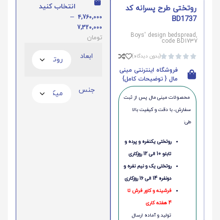
انتخاب کنید
روتختی طرح پسرانه کد
–
4,760,000
BD1737
7,320,000
Boys' design bedspread,
تومان
code BD1737
ابعاد
(بدون دیدگاه)





فروشگاه اینترنتی مینی
مال { توضیحات کامل}
جنس
محصولات مینی‌ مال پس از ثبت
سفارش، با دقت و کیفیت بالا
طی:
روتختی یکنفره و پرده و
تابلو 10 الی 12 روزکاری
روتختی یک و نیم نفره و
دونفره 14 الی 16 روزکاری
فرشینه و کاور فرش تا
4 هفته کاری
تولید و آماده ارسال