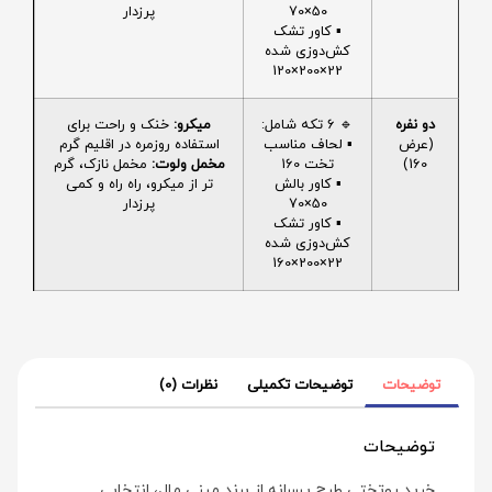
50×70
پرزدار
▪️ کاور تشک
کش‌دوزی شده
22×200×120
دو نفره
🔹 6 تکه شامل:
میکرو:
خنک و راحت برای
(عرض
▪️ لحاف مناسب
استفاده روزمره در اقلیم گرم
160)
تخت 160
مخمل ولوت:
مخمل نازک، گرم
▪️ کاور بالش
تر از میکرو، راه راه و کمی
50×70
پرزدار
▪️ کاور تشک
کش‌دوزی شده
22×200×160
توضیحات
توضیحات تکمیلی
نظرات (0)
توضیحات
خرید روتختی طرح پسرانه از برند مینی‌ مال، انتخابی