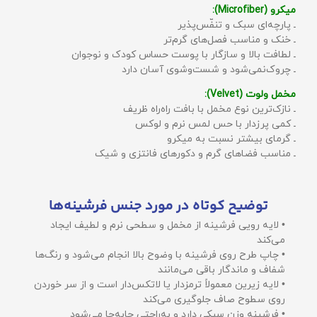
میکرو (Microfiber):
ـ پارچه‌ای سبک و تنفّس‌پذیر
ـ خنک و مناسب فصل‌های گرم‌تر
ـ لطافت بالا و سازگار با پوست حساس کودک و نوجوان
ـ چروک‌نمی‌شود و شست‌وشوی آسان دارد
مخمل ولوت (Velvet):
ـ نازک‌ترین نوع مخمل با بافت راه‌راه ظریف
ـ کمی پرزدار با حس لمس نرم و لوکس
ـ گرمای بیشتر نسبت به میکرو
ـ مناسب فضاهای گرم و دکورهای فانتزی و شیک
توضیح کوتاه در مورد جنس فرشینه‌ها
• لایه رویی فرشینه از مخمل و سطحی نرم و لطیف ایجاد
می‌کند
• چاپ طرح روی فرشینه با وضوح بالا انجام می‌شود و رنگ‌ها
شفاف و ماندگار باقی می‌مانند
• لایه زیرین معمولاً ترمزدار یا لاتکس‌دار است و از سر خوردن
روی سطوح صاف جلوگیری می‌کند
• فرشینه وزن سبکی دارد و به‌راحتی جابه‌جا می‌شود