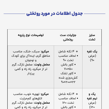
جدول اطلاعات در مورد روتختی
سایز
جزئیات ست
توضیحات نوع پارچه
تخت
روتختی
یک نفره
🔹 4 تکه شامل:
میکرو:
سبک، خنک، مناسب
(عرض
▪️ لحاف مناسب
مناطق گرم، ایده‌آل برای کودک
90)
تخت 90
و نوجوان
▪️ کاور بالش
مخمل ولوت:
مخمل نازک، گرم
50×70
تر از میکرو، راه راه و کمی
▪️ کاور تشک
پرزدار
کش‌دوزی شده
22×200×90
یک و
🔹 4 تکه شامل:
میکرو:
تهویه خوب، مناسب
نیم نفره
▪️ لحاف مناسب
اتاق‌های کم‌حرارت
(عرض
تخت 120
مخمل ولوت:
مخمل نازک، گرم
120)
▪️ کاور بالش
تر از میکرو، راه راه و کمی