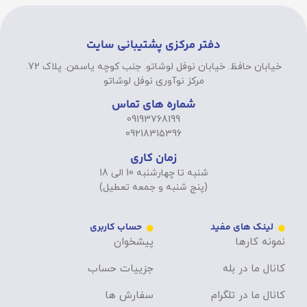
دفتر مرکزی پشتیبانی سایت
خیابان حافظ. خیابان نوفل لوشاتو. جنب کوچه یاسمن. پلاک 72.
مرکز نوآوری نوفل لوشاتو
شماره های تماس
09193768199
09218315396
زمان کاری
شنبه تا چهارشنبه 10 الی 18
(پنج شنبه و جمعه تعطیل)
لینک های مفید
حساب کاربری
نمونه کارها
پیشخوان
کانال ما در بله
جزییات حساب
کانال ما در تلگرام
سفارش ها