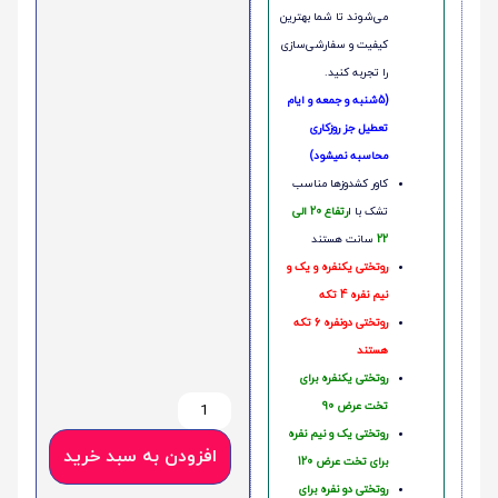
می‌شوند تا شما بهترین
کیفیت و سفارشی‌سازی
را تجربه کنید.
(5شنبه و جمعه و ایام
تعطیل جز روزکاری
محاسبه نمیشود)
کاور کشدوزها مناسب
تشک با ا
رتفاع 20 الی
22
سانت هستند
روتختی یکنفره و یک و
نیم نفره 4 تکه
روتختی دونفره 6 تکه
هستند
روتختی یکنفره برای
تخت عرض 90
روتختی یک و نیم نفره
افزودن به سبد خرید
برای تخت عرض 120
روتختی دو نفره برای