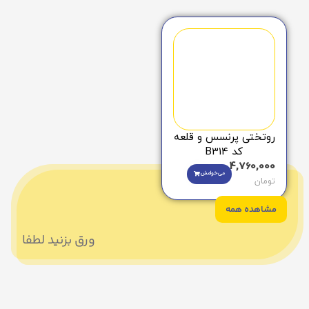
روتختی پرنسس و قلعه
کد B314
4,760,000
می‌خوامش
تومان
مشاهده همه
ورق بزنید لطفا