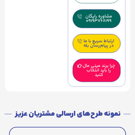
مشاوره رایگان
09193768199
ارتباط سریع با ما
در پیام‌رسان بله
چرا برند مینی مال
را باید انتخاب
کنید
نمونه طرح‌های ارسالی مشتریان عزیز