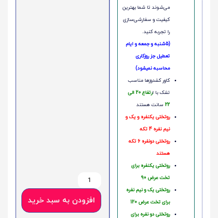
می‌شوند تا شما بهترین
کیفیت و سفارشی‌سازی
را تجربه کنید.
(5شنبه و جمعه و ایام
تعطیل جز روزکاری
محاسبه نمیشود)
کاور کشدوزها مناسب
تشک با ا
رتفاع 20 الی
22
سانت هستند
روتختی یکنفره و یک و
نیم نفره 4 تکه
روتختی دونفره 6 تکه
هستند
روتختی یکنفره برای
تخت عرض 90
روتختی یک و نیم نفره
افزودن به سبد خرید
برای تخت عرض 120
روتختی دو نفره برای