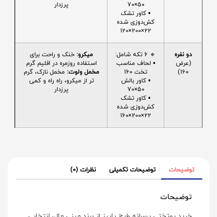
50×70
پرزدار
▪️ کاور تشک
کش‌دوزی شده
22×200×120
دو نفره
🔹 6 تکه شامل:
میکرو:
خنک و راحت برای
(عرض
▪️ لحاف مناسب
استفاده روزمره در اقلیم گرم
160)
تخت 160
مخمل ولوت:
مخمل نازک، گرم
▪️ کاور بالش
تر از میکرو، راه راه و کمی
50×70
پرزدار
▪️ کاور تشک
کش‌دوزی شده
22×200×160
توضیحات
توضیحات تکمیلی
نظرات (0)
توضیحات
خرید روتختی پسرانه طرح پاییز از برند مینی‌ مال، انتخابی