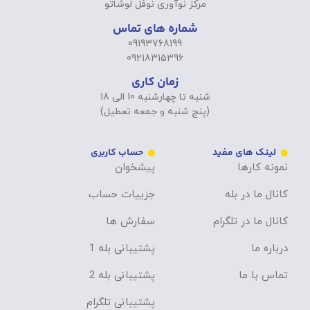
مرکز نوآوری نوفل لوشاتو
شماره های تماس
09193768199
09218315396
زمان کاری
شنبه تا چهارشنبه 10 الی 18
(پنج شنبه و جمعه تعطیل)
لینک های مفید
حساب کاربری
نمونه کارها
پیشخوان
کانال ما در بله
جزییات حساب
کانال ما در تلگرام
سفارش ها
درباره ما
پشتیبانی بله 1
تماس با ما
پشتیبانی بله 2
پشتیبانی تلگرام