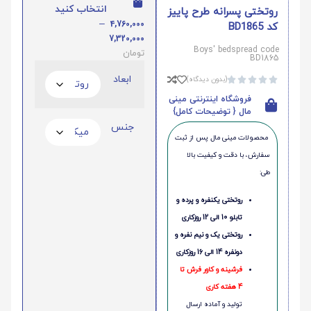
انتخاب کنید
روتختی پسرانه طرح پاییز
–
4,760,000
کد BD1865
7,320,000
Boys' bedspread code
تومان
BD1865
ابعاد
(بدون دیدگاه)





فروشگاه اینترنتی مینی
مال { توضیحات کامل}
جنس
محصولات مینی‌ مال پس از ثبت
سفارش، با دقت و کیفیت بالا
طی:
روتختی یکنفره و پرده و
تابلو 10 الی 12 روزکاری
روتختی یک و نیم نفره و
دونفره 14 الی 16 روزکاری
فرشینه و کاور فرش تا
4 هفته کاری
تولید و آماده ارسال