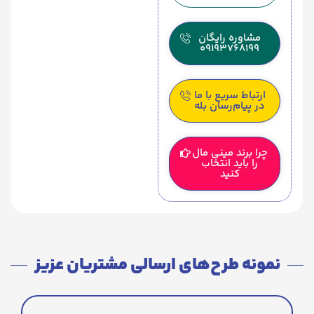
مشاوره رایگان
09193768199
ارتباط سریع با ما
در پیام‌رسان بله
چرا برند مینی مال
را باید انتخاب
کنید
نمونه طرح‌های ارسالی مشتریان عزیز