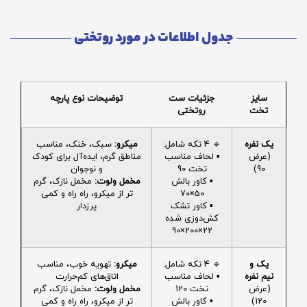
جدول اطلاعات در مورد روتختی
سایز
جزئیات ست
توضیحات نوع پارچه
تخت
روتختی
یک نفره
🔹 4 تکه شامل:
میکرو:
سبک، خنک، مناسب
(عرض
▪️ لحاف مناسب
مناطق گرم، ایده‌آل برای کودک
90)
تخت 90
و نوجوان
▪️ کاور بالش
مخمل ولوت:
مخمل نازک، گرم
50×70
تر از میکرو، راه راه و کمی
▪️ کاور تشک
پرزدار
کش‌دوزی شده
22×200×90
یک و
🔹 4 تکه شامل:
میکرو:
تهویه خوب، مناسب
نیم نفره
▪️ لحاف مناسب
اتاق‌های کم‌حرارت
(عرض
تخت 120
مخمل ولوت:
مخمل نازک، گرم
120)
▪️ کاور بالش
تر از میکرو، راه راه و کمی