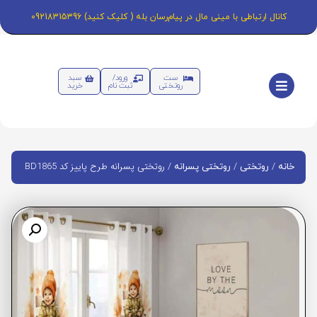
کانال ارتباطی با مینی مال در پیام‌رسان بله ( کلیک کنید) 09218315396
ست
ورود/
سبد
روتختی
ثبت نام
خرید
/
/
/ روتختی پسرانه طرح پاییز کد BD1865
خانه
روتختی
روتختی پسرانه