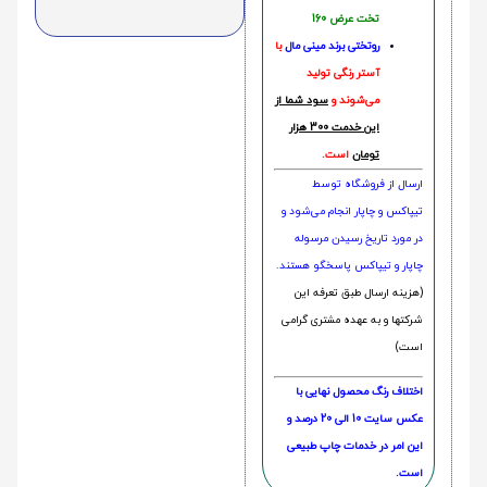
تخت عرض 160
روتختی‌
برند مینی مال
با
آستر رنگی تولید
می‌شوند و
سود شما از
این خدمت 300 هزار
تومان
است.
ارسال از فروشگاه توسط
تیپاکس و چاپار انجام می‌شود و
در مورد تاریخ رسیدن مرسوله
چاپار و تیپاکس پاسخگو هستند.
(هزینه ارسال طبق تعرفه این
شرکتها و به عهده مشتری گرامی
است)
اختلاف رنگ محصول نهایی با
عکس سایت 10 الی 20 درصد و
این امر در خدمات چاپ طبیعی
است.