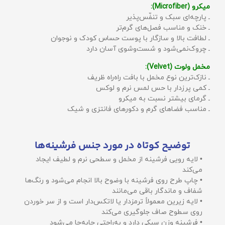
میکرو (Microfiber):
ـ پارچه‌ای سبک و تنفّس‌پذیر
ـ خنک و مناسب فصل‌های گرم‌تر
ـ لطافت بالا و سازگار با پوست حساس کودک و نوجوان
ـ چروک‌نمی‌شود و شست‌وشوی آسان دارد
مخمل ولوت (Velvet):
ـ نازک‌ترین نوع مخمل با بافت راه‌راه ظریف
ـ کمی پرزدار با حس لمس نرم و لوکس
ـ گرمای بیشتر نسبت به میکرو
ـ مناسب فضاهای گرم و دکورهای فانتزی و شیک
توضیح کوتاه در مورد جنس فرشینه‌ها
• لایه رویی فرشینه از مخمل و سطحی نرم و لطیف ایجاد
می‌کند
• چاپ طرح روی فرشینه با وضوح بالا انجام می‌شود و رنگ‌ها
شفاف و ماندگار باقی می‌مانند
• لایه زیرین معمولاً ترمزدار یا لاتکس‌دار است و از سر خوردن
روی سطوح صاف جلوگیری می‌کند
• فرشینه وزن سبکی دارد و به‌راحتی جابه‌جا می‌شود