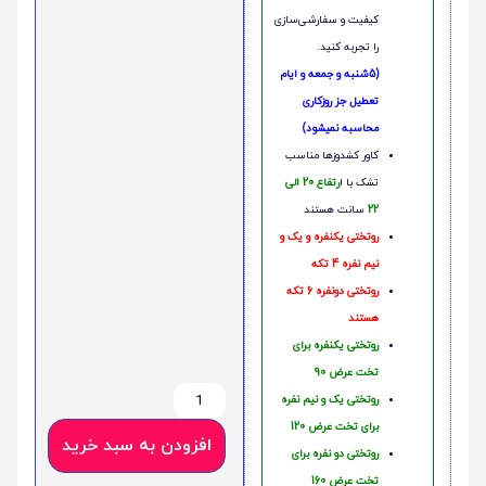
کیفیت و سفارشی‌سازی
را تجربه کنید.
(5شنبه و جمعه و ایام
تعطیل جز روزکاری
محاسبه نمیشود)
کاور کشدوزها مناسب
تشک با ا
رتفاع 20 الی
22
سانت هستند
روتختی یکنفره و یک و
نیم نفره 4 تکه
روتختی دونفره 6 تکه
هستند
روتختی یکنفره برای
تخت عرض 90
روتختی یک و نیم نفره
برای تخت عرض 120
افزودن به سبد خرید
روتختی دو نفره برای
تخت عرض 160