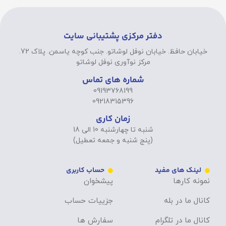
دفتر مرکزی پشتیبانی سایت
خیابان حافظ. خیابان نوفل لوشاتو. جنب کوچه یاسمن. پلاک 72.
مرکز نوآوری نوفل لوشاتو
شماره های تماس
09193768199
09218315396
زمان کاری
شنبه تا چهارشنبه 10 الی 18
(پنج شنبه و جمعه تعطیل)
لینک های مفید
حساب کاربری
نمونه کارها
پیشخوان
کانال ما در بله
جزییات حساب
کانال ما در تلگرام
سفارش ها