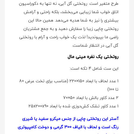
طرح متغیر است. روتختی گل آبی، نه تنها به دکوراسیون
اتاق خواب شما زیبایی می‌بخشد، بلکه راحتی و آرامش
بیشتری را نیز به شما هدیه می‌دهد. همین حالا این
روتختی چاپی زیبا را سفارش دهید و به جمع مشتریان
راضی ما بپیوندید! لذت یک خواب راحت و آرام با روتختی
گل آبی در انتظار شماست.
روتختی یک نفره مینی مال
این ست شامل 4 تکه است:
1 عدد لحاف با ابعاد 150×220 (مناسب برای تخت عرض 80
تا 100)
2 عدد کاور بالش با ابعاد 50×70
1 عدد کاور تشک کش‌دوزی شده با ابعاد 25x200x90
آستر این روتختی چاپی از جنس میکرو سفید یا شیری
رنگ است و لحاف با الیاف 300 گرمی و دوخت کامپیوتری