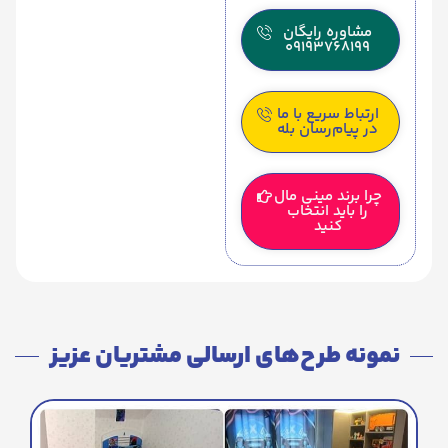
مشاوره رایگان
09193768199
ارتباط سریع با ما
در پیام‌رسان بله
چرا برند مینی مال
را باید انتخاب
کنید
نمونه طرح‌های ارسالی مشتریان عزیز