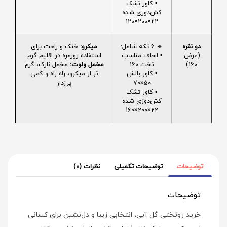
▪️ کاور تشک
کش‌دوزی شده
22×200×120
دو نفره
🔹 6 تکه شامل:
میکرو:
خنک و راحت برای
(عرض
▪️ لحاف مناسب
استفاده روزمره در اقلیم گرم
160)
تخت 160
مخمل ولوت:
مخمل نازک، گرم
▪️ کاور بالش
تر از میکرو، راه راه و کمی
50×70
پرزدار
▪️ کاور تشک
کش‌دوزی شده
22×200×160
توضیحات
توضیحات تکمیلی
نظرات (0)
توضیحات
خرید روتختی گل آبی، انتخابی زیبا و دل‌نشین برای کسانی