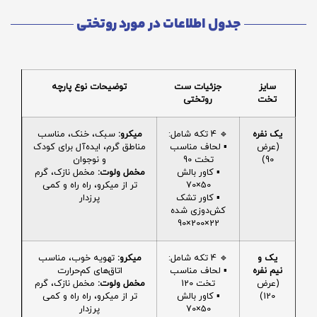
جدول اطلاعات در مورد روتختی
سایز
جزئیات ست
توضیحات نوع پارچه
تخت
روتختی
یک نفره
🔹 4 تکه شامل:
میکرو:
سبک، خنک، مناسب
(عرض
▪️ لحاف مناسب
مناطق گرم، ایده‌آل برای کودک
90)
تخت 90
و نوجوان
▪️ کاور بالش
مخمل ولوت:
مخمل نازک، گرم
50×70
تر از میکرو، راه راه و کمی
▪️ کاور تشک
پرزدار
کش‌دوزی شده
22×200×90
یک و
🔹 4 تکه شامل:
میکرو:
تهویه خوب، مناسب
نیم نفره
▪️ لحاف مناسب
اتاق‌های کم‌حرارت
(عرض
تخت 120
مخمل ولوت:
مخمل نازک، گرم
120)
▪️ کاور بالش
تر از میکرو، راه راه و کمی
50×70
پرزدار