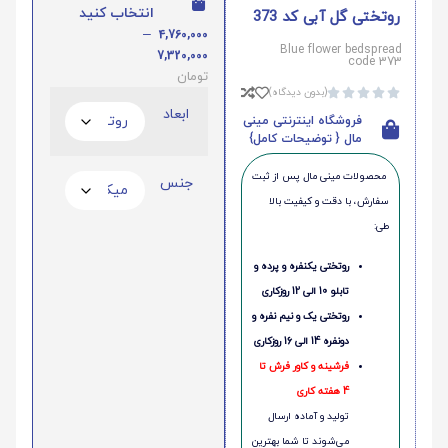
انتخاب کنید
روتختی گل آبی کد 373
–
4,760,000
Blue flower bedspread
7,320,000
code 373
تومان
(بدون دیدگاه)





ابعاد
فروشگاه اینترنتی مینی
مال { توضیحات کامل}
محصولات مینی‌ مال پس از ثبت
جنس
سفارش، با دقت و کیفیت بالا
طی:
روتختی یکنفره و پرده و
تابلو 10 الی 12 روزکاری
روتختی یک و نیم نفره و
دونفره 14 الی 16 روزکاری
فرشینه و کاور فرش تا
4 هفته کاری
تولید و آماده ارسال
می‌شوند تا شما بهترین