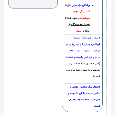
روتختی‌
برند مینی مال
با
آستر رنگی تولید
می‌شوند و
سود شما از
این خدمت 300 هزار
تومان
است.
ارسال از فروشگاه توسط
تیپاکس و چاپار انجام می‌شود و
در مورد تاریخ رسیدن مرسوله
چاپار و تیپاکس پاسخگو هستند.
(هزینه ارسال طبق تعرفه این
شرکتها و به عهده مشتری گرامی
است)
اختلاف رنگ محصول نهایی با
عکس سایت 10 الی 20 درصد و
این امر در خدمات چاپ طبیعی
است.