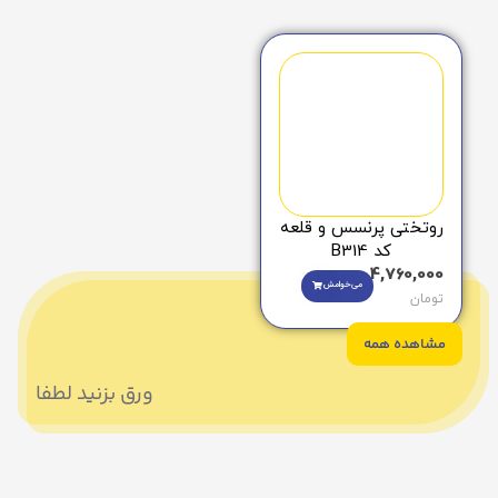
روتختی پرنسس و قلعه
کد B314
4,760,000
می‌خوامش
تومان
مشاهده همه
ورق بزنید لطفا