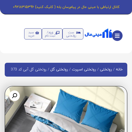
کانال ارتباطی با مینی مال در پیام‌رسان بله ( کلیک کنید) 09218315396
ست
ورود/
سبد
روتختی
ثبت نام
خرید
/
/
/
/ روتختی گل آبی کد 373
خانه
روتختی
روتختی اسپرت
روتختی گل