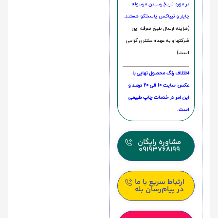
در مورد تاریخ رسیدن مرسوله
چاپار و تیپاکس پاسخگو هستند.
(هزینه ارسال طبق تعرفه این
شرکتها و به عهده مشتری گرامی
است)
اختلاف رنگ محصول نهایی با
عکس سایت 10 الی 20 درصد و
این امر در خدمات چاپ طبیعی
است.
مشاوره رایگان
09193768199
ارتباط سریع با ما
در پیام‌رسان بله