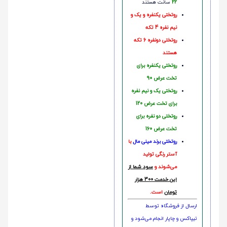
22
سانت هستند
روتختی یکنفره و یک و
نیم نفره 4 تکه
روتختی دونفره 6 تکه
هستند
روتختی یکنفره برای
تخت عرض 90
روتختی یک و نیم نفره
برای تخت عرض 120
روتختی دو نفره برای
تخت عرض 160
روتختی‌
برند مینی مال
با
آستر رنگی تولید
می‌شوند و
سود شما از
این خدمت 300 هزار
تومان
است.
ارسال از فروشگاه توسط
تیپاکس و چاپار انجام می‌شود و