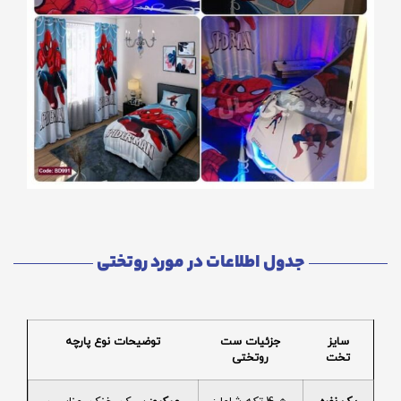
جدول اطلاعات در مورد روتختی
سایز
جزئیات ست
توضیحات نوع پارچه
تخت
روتختی