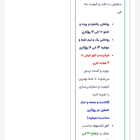
سفارش، با دقت و کیفیت بالا
طی:
روتختی یکنفره و پرده و
تابلو 10 الی 12 روزکاری
روتختی یک و نیم نفره و
دونفره 14 الی 16 روزکاری
فرشینه و کاور فرش تا
4 هفته کاری
تولید و آماده ارسال
می‌شوند تا شما بهترین
کیفیت و سفارشی‌سازی
را تجربه کنید.
(5شنبه و جمعه و ایام
تعطیل جز روزکاری
محاسبه نمیشود)
کاور کشدوزها مناسب
تشک با ا
رتفاع 20 الی