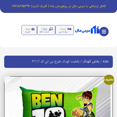
کانال ارتباطی با مینی مال در پیام‌رسان بله ( کلیک کنید) 09218315396
ست
ورود/
سبد
روتختی
ثبت نام
خرید
/
/ بالشت کودک طرح بن تن کد P117
خانه
بالش کودک
تخفیف!