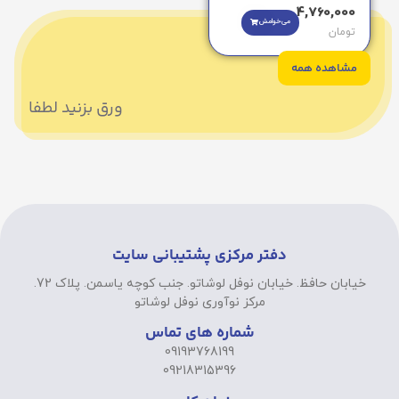
4,760,000
می‌خوامش
تومان
مشاهده همه
ورق بزنید لطفا
دفتر مرکزی پشتیبانی سایت
خیابان حافظ. خیابان نوفل لوشاتو. جنب کوچه یاسمن. پلاک 72.
مرکز نوآوری نوفل لوشاتو
شماره های تماس
09193768199
09218315396