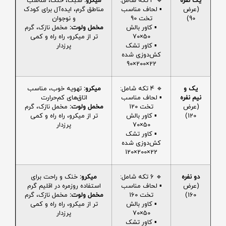
یک نفره
🔹 4 تکه شامل:
میکرو:
سبک، خنک، مناسب
(عرض
▪️ لحاف مناسب
مناطق گرم، ایده‌آل برای کودک
90)
تخت 90
و نوجوان
▪️ کاور بالش
مخمل ولوت:
مخمل نازک، گرم
50×70
تر از میکرو، راه راه و کمی
▪️ کاور تشک
پرزدار
کش‌دوزی شده
22×200×90
یک و
🔹 4 تکه شامل:
میکرو:
تهویه خوب، مناسب
نیم نفره
▪️ لحاف مناسب
اتاق‌های کم‌حرارت
(عرض
تخت 120
مخمل ولوت:
مخمل نازک، گرم
120)
▪️ کاور بالش
تر از میکرو، راه راه و کمی
50×70
پرزدار
▪️ کاور تشک
کش‌دوزی شده
22×200×120
دو نفره
🔹 6 تکه شامل:
میکرو:
خنک و راحت برای
(عرض
▪️ لحاف مناسب
استفاده روزمره در اقلیم گرم
160)
تخت 160
مخمل ولوت:
مخمل نازک، گرم
▪️ کاور بالش
تر از میکرو، راه راه و کمی
50×70
پرزدار
▪️ کاور تشک