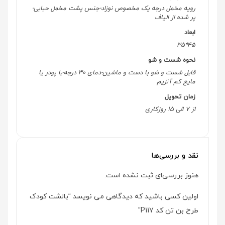
رویه مخمل درجه یک مخصوص نوزاد-جنس پشت مخمل حبابی-
پر شده از الیاف
ابعاد
45*35
نحوه شست و شو
قابل شست و شو با دست و ماشین-دمای 30 درجه-با پودر یا
مایع کم آنزیم
زمان تحویل
از 7 الی 15 روزکاری
نقد و بررسی‌ها
هنوز بررسی‌ای ثبت نشده است.
اولین کسی باشید که دیدگاهی می نویسد “بالشت کودک
طرح بن تن کد P117”