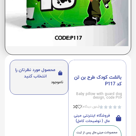
محصول مورد نظرتان را
انتخاب کنید
بالشت کودک طرح بن تن
ناموجود
کد P117
Baby pillow with guard dog
design, code P116
(بدون دیدگاه)





فروشگاه اینترنتی مینی
مال { توضیحات کامل}
محصولات مینی‌ مال پس از ثبت