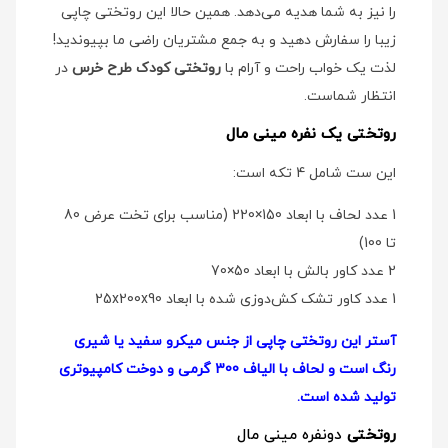
را نیز به شما هدیه می‌دهد. همین حالا این روتختی چاپی
زیبا را سفارش دهید و به جمع مشتریان راضی ما بپیوندید!
لذت یک خواب راحت و آرام با
روتختی کودک طرح خرس
در
انتظار شماست.
روتختی یک نفره مینی مال
این ست شامل 4 تکه است:
1 عدد لحاف با ابعاد 150×220 (مناسب برای تخت عرض 80
تا 100)
2 عدد کاور بالش با ابعاد 50×70
1 عدد کاور تشک کش‌دوزی شده با ابعاد 25x200x90
آستر این روتختی چاپی از جنس میکرو سفید یا شیری
رنگ است و لحاف با الیاف 300 گرمی و دوخت کامپیوتری
تولید شده است.
روتختی
دو‌نفره مینی مال