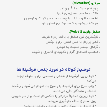
میکرو (Microfiber):
ـ پارچه‌ای سبک و تنفّس‌پذیر
ـ خنک و مناسب فصل‌های گرم‌تر
ـ لطافت بالا و سازگار با پوست حساس کودک و نوجوان
ـ چروک‌نمی‌شود و شست‌وشوی آسان دارد
مخمل ولوت (Velvet):
ـ نازک‌ترین نوع مخمل با بافت راه‌راه ظریف
ـ کمی پرزدار با حس لمس نرم و لوکس
ـ گرمای بیشتر نسبت به میکرو
ـ مناسب فضاهای گرم و دکورهای فانتزی و شیک
توضیح کوتاه در مورد جنس فرشینه‌ها
• لایه رویی فرشینه از مخمل و سطحی نرم و لطیف ایجاد
می‌کند
• چاپ طرح روی فرشینه با وضوح بالا انجام می‌شود و رنگ‌ها
شفاف و ماندگار باقی می‌مانند
• لایه زیرین معمولاً ترمزدار یا لاتکس‌دار است و از سر خوردن
روی سطوح صاف جلوگیری می‌کند
• فرشینه وزن سبکی دارد و به‌راحتی جابه‌جا می‌شود