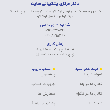
دفتر مرکزی پشتیبانی سایت
خیابان حافظ. خیابان نوفل لوشاتو. جنب کوچه یاسمن. پلاک 72.
مرکز نوآوری نوفل لوشاتو
شماره های تماس
09193768199
09218315396
زمان کاری
شنبه تا چهارشنبه 10 الی 18
(پنج شنبه و جمعه تعطیل)
لینک های مفید
حساب کاربری
نمونه کارها
پیشخوان
کانال ما در بله
جزییات حساب
کانال ما در تلگرام
سفارش ها
درباره ما
پشتیبانی بله 1