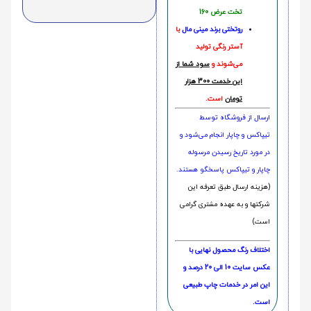
تخت عرض 160
روتختی‌
برند مینی مال
با
آستر رنگی تولید
می‌شوند و
سود شما از
این خدمت 300 هزار
تومان
است.
ارسال از فروشگاه توسط
تیپاکس و چاپار انجام می‌شود و
در مورد تاریخ رسیدن مرسوله
چاپار و تیپاکس پاسخگو هستند.
(هزینه ارسال طبق تعرفه این
شرکتها و به عهده مشتری گرامی
است)
اختلاف رنگ محصول نهایی با
عکس سایت 10 الی 20 درصد و
این امر در خدمات چاپ طبیعی
است.