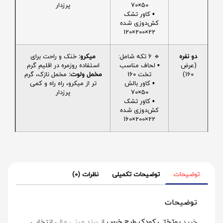
50×70
پرزدار
▪️ کاور تشک
کش‌دوزی شده
22×200×120
دو نفره
🔹 6 تکه شامل:
میکرو:
خنک و راحت برای
(عرض
▪️ لحاف مناسب
استفاده روزمره در اقلیم گرم
160)
تخت 160
مخمل ولوت:
مخمل نازک، گرم
▪️ کاور بالش
تر از میکرو، راه راه و کمی
50×70
پرزدار
▪️ کاور تشک
کش‌دوزی شده
22×200×160
توضیحات
توضیحات تکمیلی
نظرات (0)
توضیحات
خرید
روتختی کودک طرح خرس
از
برند مینی‌ مال
، انتخابی