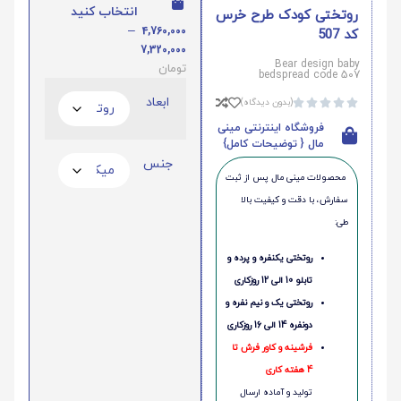
انتخاب کنید
روتختی کودک طرح خرس
–
4,760,000
کد 507
7,320,000
Bear design baby
تومان
bedspread code 507
ابعاد
(بدون دیدگاه)





فروشگاه اینترنتی مینی
مال { توضیحات کامل}
جنس
محصولات مینی‌ مال پس از ثبت
سفارش، با دقت و کیفیت بالا
طی:
روتختی یکنفره و پرده و
تابلو 10 الی 12 روزکاری
روتختی یک و نیم نفره و
دونفره 14 الی 16 روزکاری
فرشینه و کاور فرش تا
4 هفته کاری
تولید و آماده ارسال