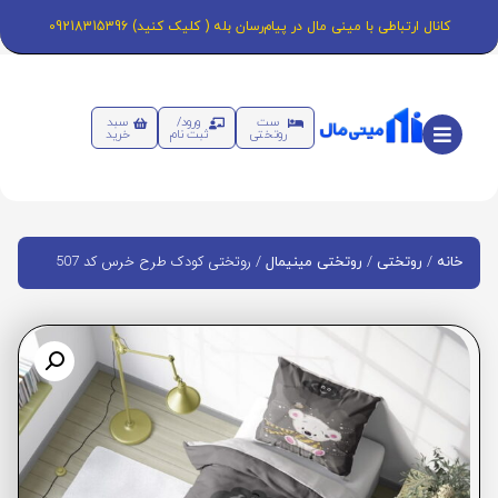
کانال ارتباطی با مینی مال در پیام‌رسان بله ( کلیک کنید) 09218315396
ست
ورود/
سبد
روتختی
ثبت نام
خرید
/
/
/ روتختی کودک طرح خرس کد 507
خانه
روتختی
روتختی مینیمال