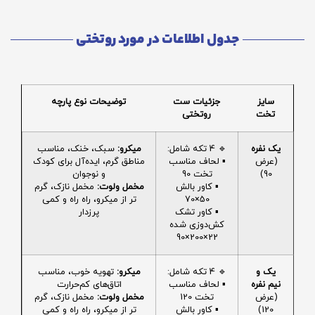
جدول اطلاعات در مورد روتختی
سایز
جزئیات ست
توضیحات نوع پارچه
تخت
روتختی
یک نفره
🔹 4 تکه شامل:
میکرو:
سبک، خنک، مناسب
(عرض
▪️ لحاف مناسب
مناطق گرم، ایده‌آل برای کودک
90)
تخت 90
و نوجوان
▪️ کاور بالش
مخمل ولوت:
مخمل نازک، گرم
50×70
تر از میکرو، راه راه و کمی
▪️ کاور تشک
پرزدار
کش‌دوزی شده
22×200×90
یک و
🔹 4 تکه شامل:
میکرو:
تهویه خوب، مناسب
نیم نفره
▪️ لحاف مناسب
اتاق‌های کم‌حرارت
(عرض
تخت 120
مخمل ولوت:
مخمل نازک، گرم
120)
▪️ کاور بالش
تر از میکرو، راه راه و کمی