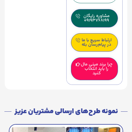
مشاوره رایگان
09193768199
ارتباط سریع با ما
در پیام‌رسان بله
چرا برند مینی مال
را باید انتخاب
کنید
نمونه طرح‌های ارسالی مشتریان عزیز