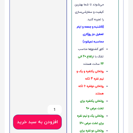
می‌شوند تا شما بهترین
کیفیت و سفارشی‌سازی
را تجربه کنید.
(5شنبه و جمعه و ایام
تعطیل جز روزکاری
محاسبه نمیشود)
کاور کشدوزها مناسب
تشک با ا
رتفاع 20 الی
22
سانت هستند
روتختی یکنفره و یک و
نیم نفره 4 تکه
روتختی دونفره 6 تکه
هستند
روتختی یکنفره برای
تخت عرض 90
روتختی یک و نیم نفره
افزودن به سبد خرید
برای تخت عرض 120
روتختی دو نفره برای