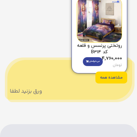
روتختی پرنسس و قلعه
کد B314
4,760,000
می‌خوامش
تومان
مشاهده همه
ورق بزنید لطفا