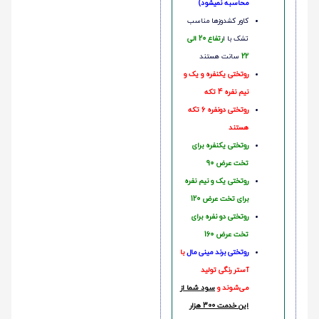
محاسبه نمیشود)
کاور کشدوزها مناسب
تشک با ا
رتفاع 20 الی
22
سانت هستند
روتختی یکنفره و یک و
نیم نفره 4 تکه
روتختی دونفره 6 تکه
هستند
روتختی یکنفره برای
تخت عرض 90
روتختی یک و نیم نفره
برای تخت عرض 120
روتختی دو نفره برای
تخت عرض 160
روتختی‌
برند مینی مال
با
آستر رنگی تولید
می‌شوند و
سود شما از
این خدمت 300 هزار