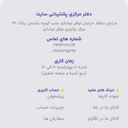
دفتر مرکزی پشتیبانی سایت
خیابان حافظ. خیابان نوفل لوشاتو. جنب کوچه یاسمن. پلاک 72.
مرکز نوآوری نوفل لوشاتو
شماره های تماس
09193768199
09218315396
زمان کاری
شنبه تا چهارشنبه 10 الی 18
(پنج شنبه و جمعه تعطیل)
لینک های مفید
حساب کاربری
نمونه کارها
پیشخوان
کانال ما در بله
جزییات حساب
کانال ما در تلگرام
سفارش ها