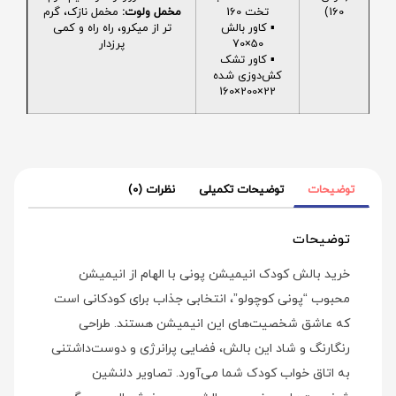
160)
تخت 160
مخمل ولوت:
مخمل نازک، گرم
▪️ کاور بالش
تر از میکرو، راه راه و کمی
50×70
پرزدار
▪️ کاور تشک
کش‌دوزی شده
22×200×160
توضیحات
توضیحات تکمیلی
نظرات (0)
توضیحات
خرید بالش کودک انیمیشن پونی با الهام از انیمیشن
محبوب “پونی کوچولو”، انتخابی جذاب برای کودکانی است
که عاشق شخصیت‌های این انیمیشن هستند. طراحی
رنگارنگ و شاد این بالش، فضایی پرانرژی و دوست‌داشتنی
به اتاق خواب کودک شما می‌آورد. تصاویر دلنشین