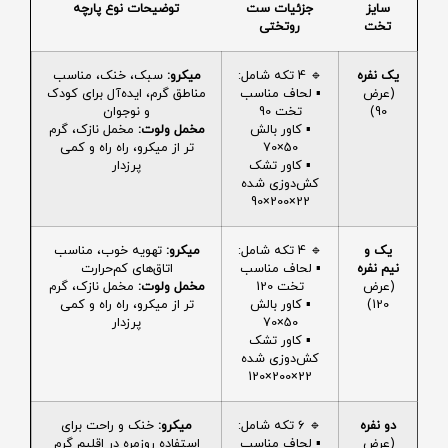
سایز
جزئیات ست
توضیحات نوع پارچه
تخت
روتختی
یک نفره
🔹 4 تکه شامل:
میکرو:
سبک، خنک، مناسب
(عرض
▪️ لحاف مناسب
مناطق گرم، ایده‌آل برای کودک
90)
تخت 90
و نوجوان
▪️ کاور بالش
مخمل ولوت:
مخمل نازک، گرم
50×70
تر از میکرو، راه راه و کمی
▪️ کاور تشک
پرزدار
کش‌دوزی شده
22×200×90
یک و
🔹 4 تکه شامل:
میکرو:
تهویه خوب، مناسب
نیم نفره
▪️ لحاف مناسب
اتاق‌های کم‌حرارت
(عرض
تخت 120
مخمل ولوت:
مخمل نازک، گرم
120)
▪️ کاور بالش
تر از میکرو، راه راه و کمی
50×70
پرزدار
▪️ کاور تشک
کش‌دوزی شده
22×200×120
دو نفره
🔹 6 تکه شامل:
میکرو:
خنک و راحت برای
(عرض
▪️ لحاف مناسب
استفاده روزمره در اقلیم گرم