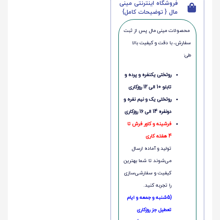
فروشگاه اینترنتی مینی
مال { توضیحات کامل}
محصولات مینی‌ مال پس از ثبت
سفارش، با دقت و کیفیت بالا
طی:
روتختی یکنفره و پرده و
تابلو 10 الی 12 روزکاری
روتختی یک و نیم نفره و
دونفره 14 الی 16 روزکاری
فرشینه و کاور فرش تا
4 هفته کاری
تولید و آماده ارسال
می‌شوند تا شما بهترین
کیفیت و سفارشی‌سازی
را تجربه کنید.
(5شنبه و جمعه و ایام
تعطیل جز روزکاری