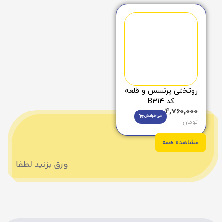
روتختی پرنسس و قلعه
کد B314
4,760,000
می‌خوامش
تومان
مشاهده همه
ورق بزنید لطفا