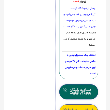
تومان
است.
ارسال از فروشگاه توسط
تیپاکس و چاپار انجام می‌شود و
در مورد تاریخ رسیدن مرسوله
چاپار و تیپاکس پاسخگو هستند.
(هزینه ارسال طبق تعرفه این
شرکتها و به عهده مشتری گرامی
است)
اختلاف رنگ محصول نهایی با
عکس سایت 10 الی 20 درصد و
این امر در خدمات چاپ طبیعی
است.
مشاوره رایگان
09193768199