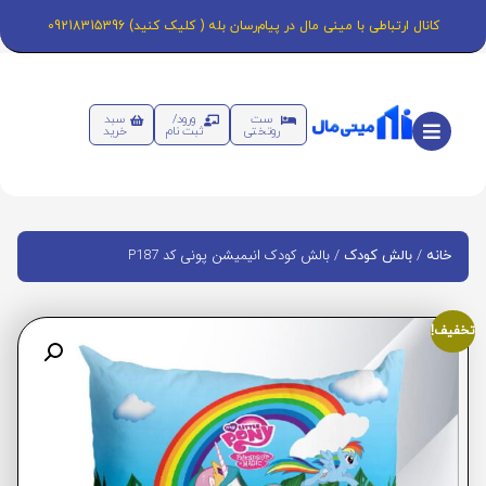
کانال ارتباطی با مینی مال در پیام‌رسان بله ( کلیک کنید) 09218315396
ست
ورود/
سبد
روتختی
ثبت نام
خرید
/
/ بالش کودک انیمیشن پونی کد P187
خانه
بالش کودک
تخفیف!