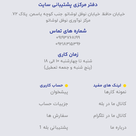
دفتر مرکزی پشتیبانی سایت
خیابان حافظ. خیابان نوفل لوشاتو. جنب کوچه یاسمن. پلاک 72.
مرکز نوآوری نوفل لوشاتو
شماره های تماس
09193768199
09218315396
زمان کاری
شنبه تا چهارشنبه 10 الی 18
(پنج شنبه و جمعه تعطیل)
لینک های مفید
حساب کاربری
نمونه کارها
پیشخوان
کانال ما در بله
جزییات حساب
کانال ما در تلگرام
سفارش ها
درباره ما
پشتیبانی بله 1