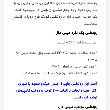
به شما هدیه می‌دهد. همین حالا این روتختی چاپی زیبا را
سفارش دهید و به جمع مشتریان راضی ما بپیوندید! لذت
یک خواب راحت و آرام با
روتختی کودک طرح رویا
در انتظار
شماست.
روتختی یک نفره مینی مال
این ست شامل 4 تکه است:
1 عدد لحاف با ابعاد 150×220 (مناسب برای تخت عرض 80
تا 100)
2 عدد کاور بالش با ابعاد 50×70
1 عدد کاور تشک کش‌دوزی شده با ابعاد 25x200x90
آستر این روتختی چاپی از جنس میکرو سفید یا شیری
رنگ است و لحاف با الیاف 300 گرمی و دوخت کامپیوتری
تولید شده است.
روتختی
دو‌نفره مینی مال