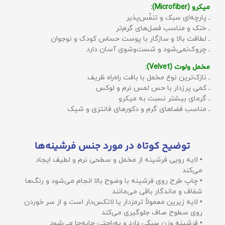
میکرو (Microfiber):
ـ پارچه‌ای سبک و تنفّس‌پذیر
ـ خنک و مناسب فصل‌های گرم‌تر
ـ لطافت بالا و سازگار با پوست حساس کودک و نوجوان
ـ چروک‌نمی‌شود و شست‌وشوی آسان دارد
مخمل ولوت (Velvet):
ـ نازک‌ترین نوع مخمل با بافت راه‌راه ظریف
ـ کمی پرزدار با حس لمس نرم و لوکس
ـ گرمای بیشتر نسبت به میکرو
ـ مناسب فضاهای گرم و دکورهای فانتزی و شیک
توضیح کوتاه در مورد جنس فرشینه‌ها
• لایه رویی فرشینه از مخمل و سطحی نرم و لطیف ایجاد
می‌کند
• چاپ طرح روی فرشینه با وضوح بالا انجام می‌شود و رنگ‌ها
شفاف و ماندگار باقی می‌مانند
• لایه زیرین معمولاً ترمزدار یا لاتکس‌دار است و از سر خوردن
روی سطوح صاف جلوگیری می‌کند
• فرشینه وزن سبکی دارد و به‌راحتی جابه‌جا می‌شود