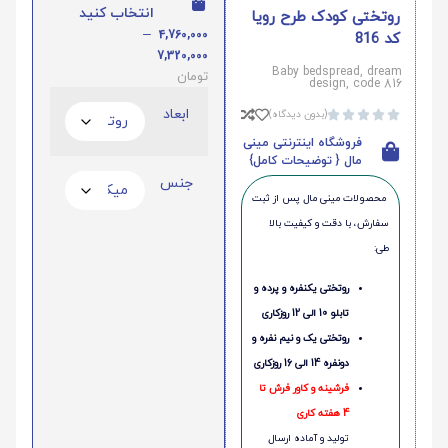
انتخاب کنید
روتختی کودک طرح رویا
–
4,760,000
کد 816
7,320,000
Baby bedspread, dream
تومان
design, code 816
ابعاد
(بدون دیدگاه)





فروشگاه اینترنتی مینی
مال { توضیحات کامل}
جنس
محصولات مینی‌ مال پس از ثبت
سفارش، با دقت و کیفیت بالا
طی:
روتختی یکنفره و پرده و
تابلو 10 الی 12 روزکاری
روتختی یک و نیم نفره و
دونفره 14 الی 16 روزکاری
فرشینه و کاور فرش تا
4 هفته کاری
تولید و آماده ارسال