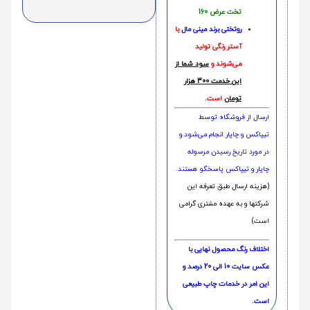
تخت عرض 160
روتختی‌
برند مینی مال
با
آستر رنگی تولید
می‌شوند و
سود شما از
این خدمت 300 هزار
تومان
است.
ارسال از فروشگاه توسط
تیپاکس و چاپار انجام می‌شود و
در مورد تاریخ رسیدن مرسوله
چاپار و تیپاکس پاسخگو هستند.
(هزینه ارسال طبق تعرفه این
شرکتها و به عهده مشتری گرامی
است)
اختلاف رنگ محصول نهایی با
عکس سایت 10 الی 20 درصد و
این امر در خدمات چاپ طبیعی
است.