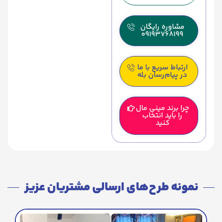
مشاوره رایگان
09193768199
ارتباط سریع با ما
در پیام‌رسان بله
چرا برند مینی مال
را باید انتخاب
کنید
نمونه طرح‌های ارسالی مشتریان عزیز