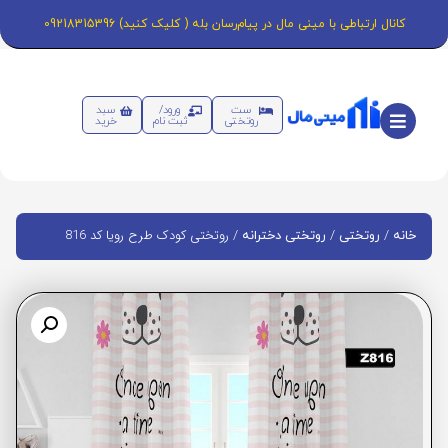
کانال ارتباطی با مینی مال در پیام‌رسان بله ( کلیک کنید) 09218315396
ست
ورود/
سبد
روتختی
ثبت نام
خرید
/
/
/ روتختی کودک طرح رویا کد 816
خانه
روتختی
روتختی دخترانه