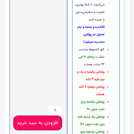
می‌شوند تا شما بهترین
کیفیت و سفارشی‌سازی
را تجربه کنید.
(5شنبه و جمعه و ایام
تعطیل جز روزکاری
محاسبه نمیشود)
کاور کشدوزها مناسب
تشک با ا
رتفاع 20 الی
22
سانت هستند
روتختی یکنفره و یک و
نیم نفره 4 تکه
روتختی دونفره 6 تکه
هستند
روتختی یکنفره برای
تخت عرض 90
روتختی یک و نیم نفره
افزودن به سبد خرید
برای تخت عرض 120
روتختی دو نفره برای