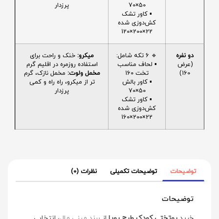
50×70
پرزدار
▪️ کاور تشک
کش‌دوزی شده
22×200×120
دو نفره
🔹 6 تکه شامل:
میکرو:
خنک و راحت برای
(عرض
▪️ لحاف مناسب
استفاده روزمره در اقلیم گرم
160)
تخت 160
مخمل ولوت:
مخمل نازک، گرم
▪️ کاور بالش
تر از میکرو، راه راه و کمی
50×70
پرزدار
▪️ کاور تشک
کش‌دوزی شده
22×200×160
توضیحات
توضیحات تکمیلی
نظرات (0)
توضیحات
خرید
روتختی کودک طرح رویا
از
برند مینی‌ مال
، انتخابی