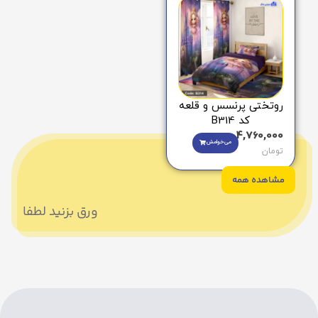
روتختی پرنسس و قلعه
کد B314
4,760,000
می‌خوامش
تومان
مشاهده همه
ورق بزنید لطفا