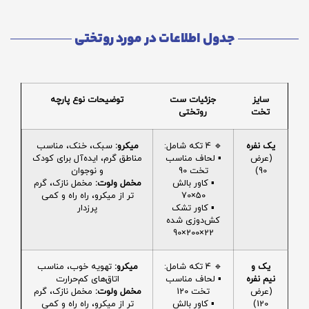
جدول اطلاعات در مورد روتختی
سایز
جزئیات ست
توضیحات نوع پارچه
تخت
روتختی
یک نفره
🔹 4 تکه شامل:
میکرو:
سبک، خنک، مناسب
(عرض
▪️ لحاف مناسب
مناطق گرم، ایده‌آل برای کودک
90)
تخت 90
و نوجوان
▪️ کاور بالش
مخمل ولوت:
مخمل نازک، گرم
50×70
تر از میکرو، راه راه و کمی
▪️ کاور تشک
پرزدار
کش‌دوزی شده
22×200×90
یک و
🔹 4 تکه شامل:
میکرو:
تهویه خوب، مناسب
نیم نفره
▪️ لحاف مناسب
اتاق‌های کم‌حرارت
(عرض
تخت 120
مخمل ولوت:
مخمل نازک، گرم
120)
▪️ کاور بالش
تر از میکرو، راه راه و کمی